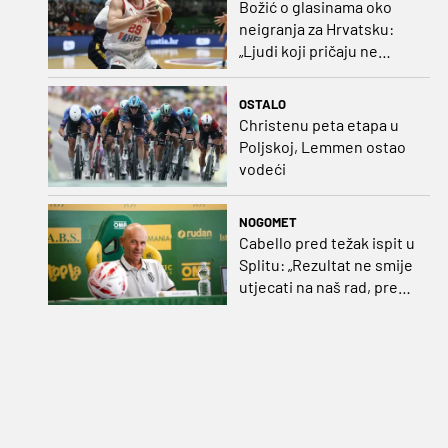
Božić o glasinama oko
neigranja za Hrvatsku:
„Ljudi koji pričaju ne
plaćaju mi račune, ne
osvrćem se komentare
OSTALO
dušebrižnika“
Christenu peta etapa u
Poljskoj, Lemmen ostao
vodeći
NOGOMET
Cabello pred težak ispit u
Splitu: „Rezultat ne smije
utjecati na naš rad, pred
nama je dugo prvenstvo“