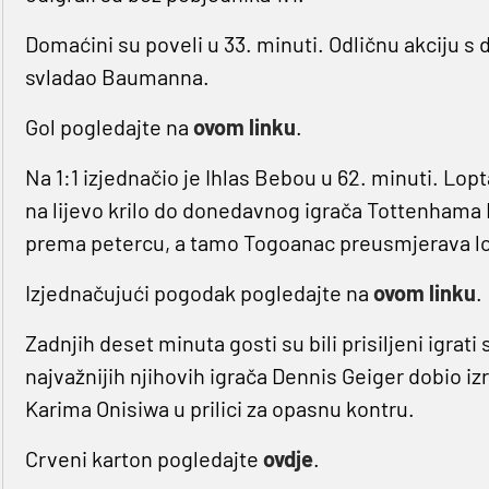
Domaćini su poveli u 33. minuti. Odličnu akciju s d
svladao Baumanna.
Gol pogledajte na
ovom linku
.
Na 1:1 izjednačio je Ihlas Bebou u 62. minuti. Lopt
na lijevo krilo do donedavnog igrača Tottenhama
prema petercu, a tamo Togoanac preusmjerava lop
Izjednačujući pogodak pogledajte na
ovom linku
.
Zadnjih deset minuta gosti su bili prisiljeni igrat
najvažnijih njihovih igrača Dennis Geiger dobio izr
Karima Onisiwa u prilici za opasnu kontru.
Crveni karton pogledajte
ovdje
.