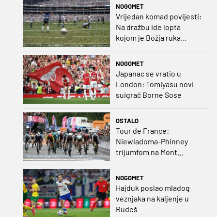
NOGOMET
Vrijedan komad povijesti:
Na dražbu ide lopta
kojom je Božja ruka
postigla gol
NOGOMET
Japanac se vratio u
London: Tomiyasu novi
suigrač Borne Sose
OSTALO
Tour de France:
Niewiadoma-Phinney
trijumfom na Mont
Ventoux preuzela žutu
majicu
NOGOMET
Hajduk poslao mladog
veznjaka na kaljenje u
Rudeš