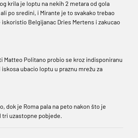
og krila je loptu na nekih 2 metara od gola
i po sredini, i Mirante je to svakako trebao
je iskoristio Belgijanac Dries Mertens i zakucao
ti Matteo Politano probio se kroz indisponiranu
i iskosa ubacio loptu u praznu mrežu za
, dok je Roma pala na peto nakon što je
d tri uzastopne pobjede.