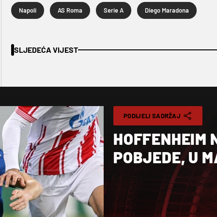
Napoli
AS Roma
Serie A
Diego Maradona
SLJEDEĆA VIJEST
PODIJELI SADRŽAJ
HOFFENHEIM 
POBJEDE, U M