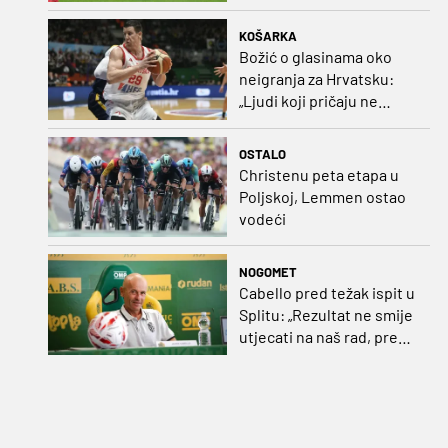
KOŠARKA
Božić o glasinama oko
neigranja za Hrvatsku:
„Ljudi koji pričaju ne
plaćaju mi račune, ne
osvrćem se komentare
OSTALO
dušebrižnika“
Christenu peta etapa u
Poljskoj, Lemmen ostao
vodeći
NOGOMET
Cabello pred težak ispit u
Splitu: „Rezultat ne smije
utjecati na naš rad, pred
nama je dugo prvenstvo“