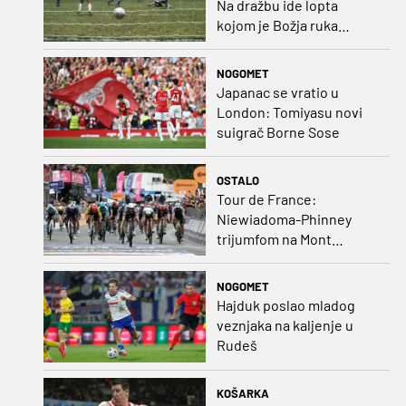
Na dražbu ide lopta
kojom je Božja ruka
postigla gol
NOGOMET
Japanac se vratio u
London: Tomiyasu novi
suigrač Borne Sose
OSTALO
Tour de France:
Niewiadoma-Phinney
trijumfom na Mont
Ventoux preuzela žutu
majicu
NOGOMET
Hajduk poslao mladog
veznjaka na kaljenje u
Rudeš
KOŠARKA