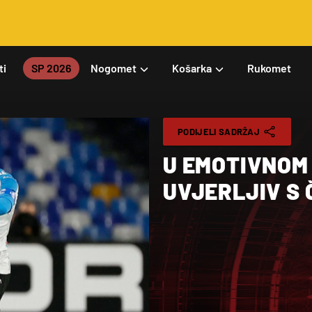
ti
SP 2026
Nogomet
Košarka
Rukomet
PODIJELI SADRŽAJ
U EMOTIVNOM
UVJERLJIV S 