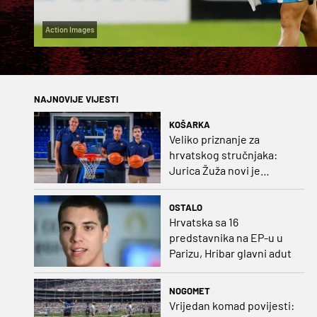
Action Images
NAJNOVIJE VIJESTI
KOŠARKA
Veliko priznanje za
hrvatskog stručnjaka:
Jurica Žuža novi je
pomoćni trener
Barcelone!
OSTALO
Hrvatska sa 16
predstavnika na EP-u u
Parizu, Hribar glavni adut
NOGOMET
Vrijedan komad povijesti: