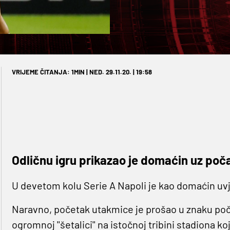
VRIJEME ČITANJA: 1MIN | NED. 29.11.20. | 19:58
Odličnu igru prikazao je domaćin uz poča
U devetom kolu Serie A Napoli je kao domaćin uvj
Naravno, početak utakmice je prošao u znaku počas
ogromnoj ''šetalici'' na istočnoj tribini stadiona k