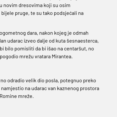
i u novim dresovima koji su osim
bijele pruge, te su tako podsjećali na
g nogometnog dara, nakon kojeg je odmah
dan udarac izveo dalje od kuta šesnaesterca,
i bilo pomisliti da bi išao na centaršut, no
o pogodio mrežu vratara Mirantea.
vno odradio velik dio posla, potegnuo preko
e namjestio na udarac van kaznenog prostora
 Romine mreže.