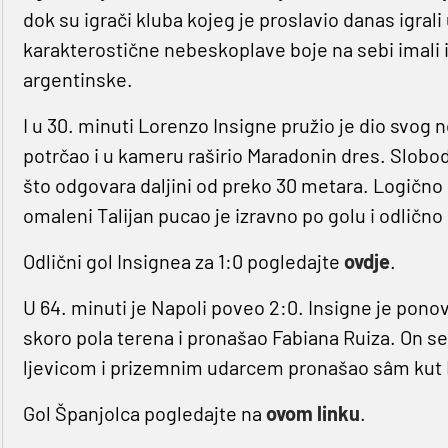
dok su igrači kluba kojeg je proslavio danas igral
karakterostične nebeskoplave boje na sebi imali i 
argentinske.
I u 30. minuti Lorenzo Insigne pružio je dio svo
potrčao i u kameru raširio Maradonin dres. Slobo
što odgovara daljini od preko 30 metara. Logično b
omaleni Talijan pucao je izravno po golu i odličn
Odlični gol Insignea za 1:0 pogledajte
ovdje
.
U 64. minuti je Napoli poveo 2:0. Insigne je pono
skoro pola terena i pronašao Fabiana Ruiza. On s
ljevicom i prizemnim udarcem pronašao sâm kut
Gol Španjolca pogledajte na
ovom linku
.