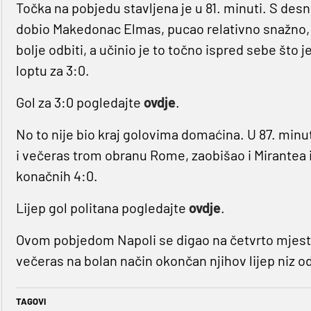
Točka na pobjedu stavljena je u 81. minuti. S desn
dobio Makedonac Elmas, pucao relativno snažno, al
bolje odbiti, a učinio je to točno ispred sebe što 
loptu za 3:0.
Gol za 3:0 pogledajte
ovdje
.
No to nije bio kraj golovima domaćina. U 87. minu
i večeras trom obranu Rome, zaobišao i Mirantea 
konačnih 4:0.
Lijep gol politana pogledajte
ovdje
.
Ovom pobjedom Napoli se digao na četvrto mjesto
večeras na bolan način okončan njihov lijep niz o
TAGOVI