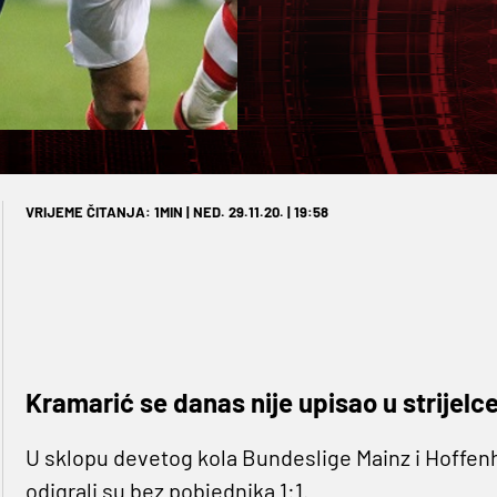
VRIJEME ČITANJA: 1MIN | NED. 29.11.20. | 19:58
Kramarić se danas nije upisao u strijelce
U sklopu devetog kola Bundeslige Mainz i Hoffe
odigrali su bez pobjednika 1:1.