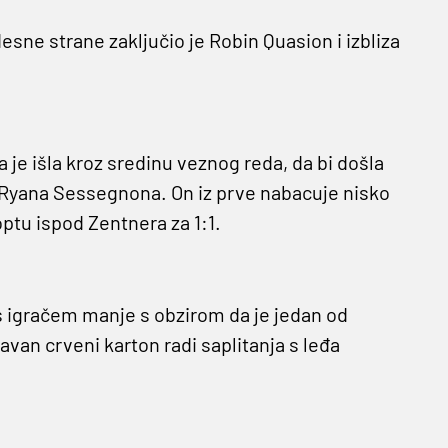
esne strane zaključio je Robin Quasion i izbliza
a je išla kroz sredinu veznog reda, da bi došla
 Ryana Sessegnona. On iz prve nabacuje nisko
tu ispod Zentnera za 1:1.
i s igračem manje s obzirom da je jedan od
avan crveni karton radi saplitanja s leđa