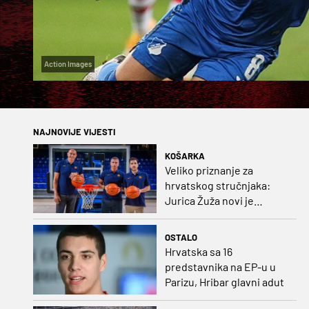
Action Images
NAJNOVIJE VIJESTI
KOŠARKA
Veliko priznanje za
hrvatskog stručnjaka:
Jurica Žuža novi je
pomoćni trener
Barcelone!
OSTALO
Hrvatska sa 16
predstavnika na EP-u u
Parizu, Hribar glavni adut