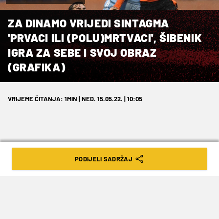
ZA DINAMO VRIJEDI SINTAGMA
'PRVACI ILI (POLU)MRTVACI', ŠIBENIK
IGRA ZA SEBE I SVOJ OBRAZ
(GRAFIKA)
VRIJEME ČITANJA: 1MIN | NED. 15.05.22. | 10:05
PODIJELI SADRŽAJ
Današnja utakmica između Šibenika i
Dinama na Šubićevcu može Hrvatskoj
donijeti novog-starog prvaka, a može