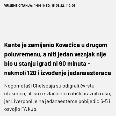
VRIJEME ČITANJA: 1MIN | NED. 15.05.22. | 10:05
Kante je zamijenio Kovačića u drugom
poluvremenu, a niti jedan veznjak nije
bio u stanju igrati ni 90 minuta -
nekmoli 120 i izvođenje jedanaesteraca
Nogometaši Chelseaja ​​su odigrali čvrstu
utakmicu, ali su u svlačionicu otišli praznih ruku,
jer Liverpool je na jedanaesterce pobijedio 6-5 i
osvojio FA kup.