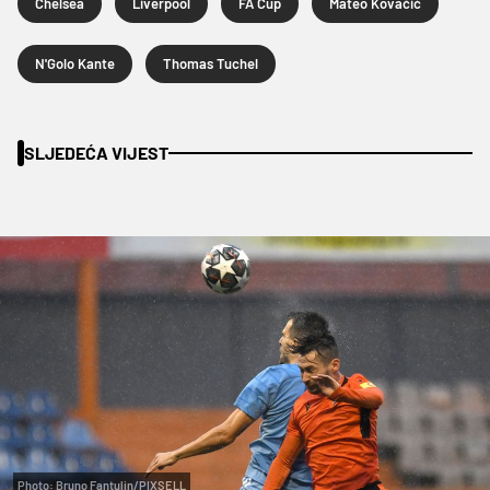
Chelsea
Liverpool
FA Cup
Mateo Kovačić
N'Golo Kante
Thomas Tuchel
SLJEDEĆA VIJEST
Photo: Bruno Fantulin/PIXSELL