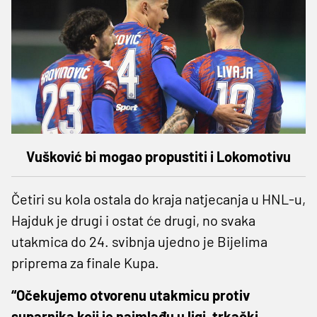
Vušković bi mogao propustiti i Lokomotivu
Četiri su kola ostala do kraja natjecanja u HNL-u,
Hajduk je drugi i ostat će drugi, no svaka
utakmica do 24. svibnja ujedno je Bijelima
priprema za finale Kupa.
“Očekujemo otvorenu utakmicu protiv
suparnika koji je najmlađu u ligi, trkački