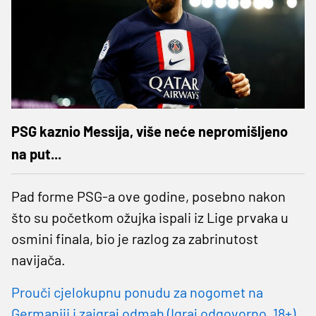
PSG kaznio Messija, više neće nepromišljeno
na put...
Pad forme PSG-a ove godine, posebno nakon
što su početkom ožujka ispali iz Lige prvaka u
osmini finala, bio je razlog za zabrinutost
navijača.
Prouči cjelokupnu ponudu za nogomet na
Germaniji i zaigraj odmah (Igraj odgovorno, 18+)