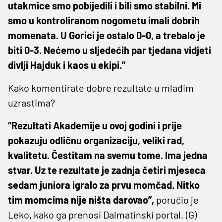
utakmice smo pobijedili i bili smo stabilni. Mi
smo u kontroliranom nogometu imali dobrih
momenata. U Gorici je ostalo 0-0, a trebalo je
biti 0-3. Nećemo u sljedećih par tjedana vidjeti
divlji Hajduk i kaos u ekipi.”
Kako komentirate dobre rezultate u mlađim
uzrastima?
“Rezultati Akademije u ovoj godini i prije
pokazuju odličnu organizaciju, veliki rad,
kvalitetu. Čestitam na svemu tome. Ima jedna
stvar. Uz te rezultate je zadnja četiri mjeseca
sedam juniora igralo za prvu momčad. Nitko
tim momcima nije ništa darovao”,
poručio je
Leko, kako ga prenosi Dalmatinski portal. (G)