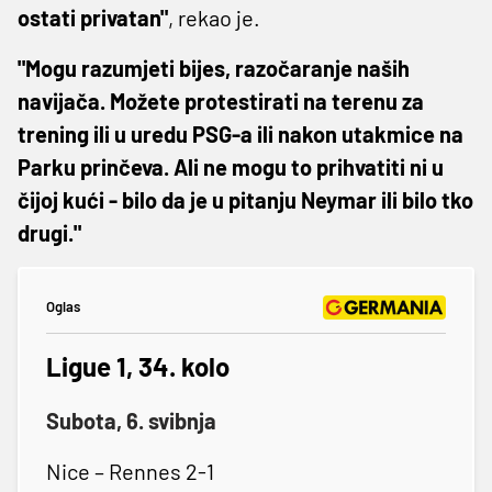
ostati privatan"
, rekao je.
"Mogu razumjeti bijes, razočaranje naših
navijača. Možete protestirati na terenu za
trening ili u uredu PSG-a ili nakon utakmice na
Parku prinčeva. Ali ne mogu to prihvatiti ni u
čijoj kući - bilo da je u pitanju Neymar ili bilo tko
drugi."
Oglas
Ligue 1, 34. kolo
Subota, 6. svibnja
Nice – Rennes 2-1