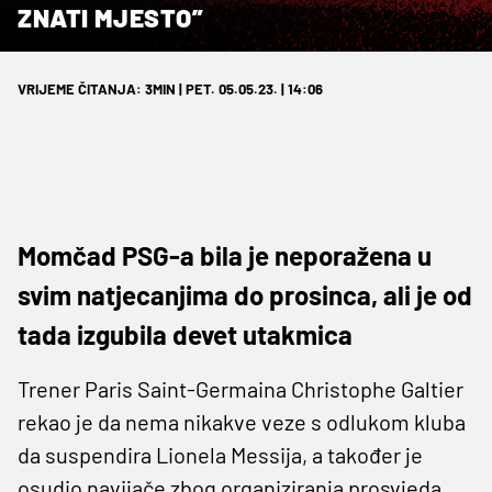
ZNATI MJESTO”
VRIJEME ČITANJA: 3MIN | PET. 05.05.23. | 14:06
Momčad PSG-a bila je neporažena u
svim natjecanjima do prosinca, ali je od
tada izgubila devet utakmica
Trener Paris Saint-Germaina Christophe Galtier
rekao je da nema nikakve veze s odlukom kluba
da suspendira Lionela Messija, a također je
osudio navijače zbog organiziranja prosvjeda