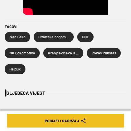
TAGOVI
Ivan Leko
Hrvatska nogometna liga
HNL
NK Lokomotiva
Kranjčevićeva ulica
Rokas Pukštas
Hajduk
SLJEDEĆA VIJEST
PODIJELI SADRŽAJ