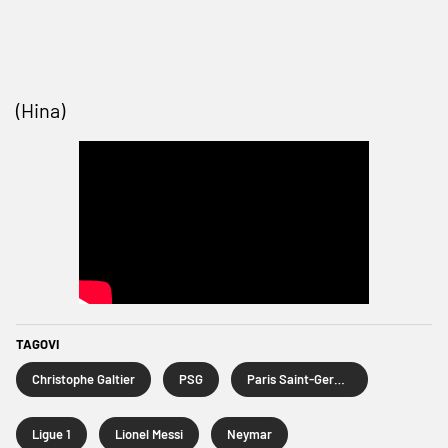
(Hina)
TAGOVI
Christophe Galtier
PSG
Paris Saint-Germain
Ligue 1
Lionel Messi
Neymar