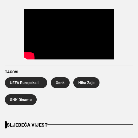
TAGOVI
UEFA Europska liga
Genk
Miha Zajc
GNK Dinamo
SLJEDEĆA VIJEST