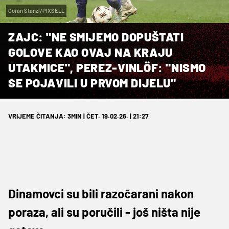
Goran Stanzl/PIXSELL
ZAJC: "NE SMIJEMO DOPUŠTATI
GOLOVE KAO OVAJ NA KRAJU
UTAKMICE", PEREZ-VINLÖF: "NISMO
SE POJAVILI U PRVOM DIJELU"
VRIJEME ČITANJA: 3MIN | ČET. 19.02.26. | 21:27
Dinamovci su bili razočarani nakon
poraza, ali su poručili - još ništa nije