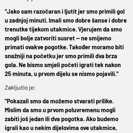
“Jako sam razočaran i ljutit jer smo primili gol
u zadnjoj minuti. Imali smo dobre šanse i dobre
trenutke tijekom utakmice. Vjerujem da smo
mogli bolje zatvoriti susret — ne smijemo
primati ovakve pogotke. Također moramo biti
snažniji na početku jer smo primili dva brza
gola. Ne bismo smjeli početi igrati tek nakon
25 minuta, u prvom dijelu se nismo pojavili."
Zaključio je:
"Pokazali smo da možemo stvarati prilike.
Mislim da smo u prvom poluvremenu mogli
zabiti još jedan ili dva pogotka. Ako budemo
igrali kao u nekim dijelovima ove utakmice,