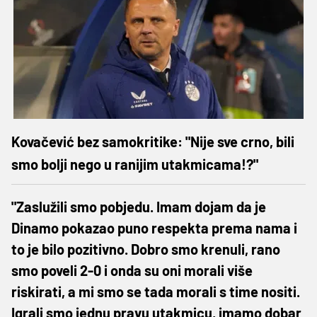
Kovačević bez samokritike: "Nije sve crno, bili
smo bolji nego u ranijim utakmicama!?"
"Zaslužili smo pobjedu. Imam dojam da je
Dinamo pokazao puno respekta prema nama i
to je bilo pozitivno. Dobro smo krenuli, rano
smo poveli 2-0 i onda su oni morali više
riskirati, a mi smo se tada morali s time nositi.
Igrali smo jednu pravu utakmicu, imamo dobar