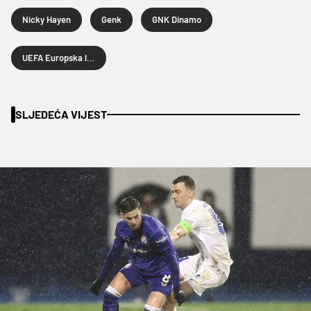
Nicky Hayen
Genk
GNK Dinamo
UEFA Europska liga
SLJEDEĆA VIJEST