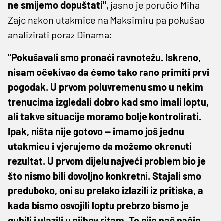
ne smijemo dopuštati"
, jasno je poručio Miha
Zajc nakon utakmice na Maksimiru pa pokušao
analizirati poraz Dinama:
"Pokušavali smo pronaći ravnotežu. Iskreno,
nisam očekivao da ćemo tako rano primiti prvi
pogodak. U prvom poluvremenu smo u nekim
trenucima izgledali dobro kad smo imali loptu,
ali takve situacije moramo bolje kontrolirati.
Ipak, ništa nije gotovo — imamo još jednu
utakmicu i vjerujemo da možemo okrenuti
rezultat. U prvom dijelu najveći problem bio je
što nismo bili dovoljno konkretni. Stajali smo
preduboko, oni su prelako izlazili iz pritiska, a
kada bismo osvojili loptu prebrzo bismo je
gubili i ulazili u njihov ritam. To nije naš način