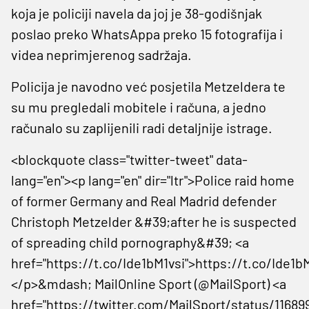
koja je policiji navela da joj je 38-godišnjak
poslao preko WhatsAppa preko 15 fotografija i
videa neprimjerenog sadržaja.
Policija je navodno već posjetila Metzeldera te
su mu pregledali mobitele i računa, a jedno
računalo su zaplijenili radi detaljnije istrage.
<blockquote class="twitter-tweet" data-
lang="en"><p lang="en" dir="ltr">Police raid home
of former Germany and Real Madrid defender
Christoph Metzelder &#39;after he is suspected
of spreading child pornography&#39; <a
href="https://t.co/Ide1bM1vsi">https://t.co/Ide1b
</p>&mdash; MailOnline Sport (@MailSport) <a
href="https://twitter.com/MailSport/status/1168