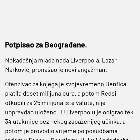
Potpisao za Beograđane.
Nekadašnja mlada nada Liverpoola, Lazar
Marković, pronašao je novi angažman.
Ofenzivac za kojega je svojevremeno Benfica
platila deset milijuna eura, a potom Redsi
otkupili za 25 milijuna iste valute, nije
uopravdao uloženo. U Liverpoolu je odigrao tek
34 utakmice bez nekog zapaženijeg učinka, a
potom je provodio vrijeme po posudbama
redom u Feneru, Sportingu, Hullu i Anderlechtu,