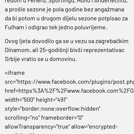
a prošle sezone je pola godine bez angažmana
da bi potom u drugom dijelu sezone potpisao za
Fulham i odigrao tek jedno poluvrijeme.
Ovog ljeta dovodilo ga se u vezu sa zagrebačkim
Dinamom, ali 25-godišnji bivši reprezentativac
Srbije vratio se u domovinu.
<iframe
src="https://www.facebook.com/plugins/post.ph
href=https%3A%2F%2Fwww.facebook.com%2FGe
width="500" height="491"
style="border:none;overflow:hidden"
scrolling="no" frameborder="0"
allowTransparency="true" allow="encrypted-