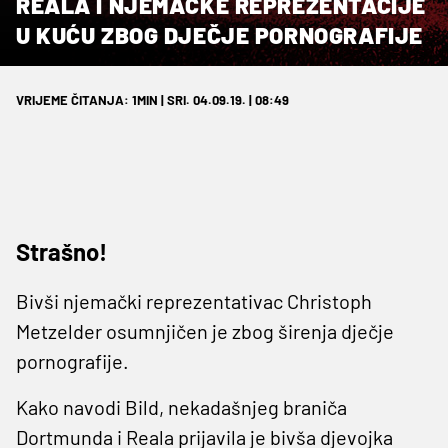
REALA I NJEMAČKE REPREZENTACIJE
U KUĆU ZBOG DJEČJE PORNOGRAFIJE
VRIJEME ČITANJA: 1MIN | SRI. 04.09.19. | 08:49
Strašno!
Bivši njemački reprezentativac Christoph
Metzelder osumnjičen je zbog širenja dječje
pornografije.
Kako navodi Bild, nekadašnjeg braniča
Dortmunda i Reala prijavila je bivša djevojka