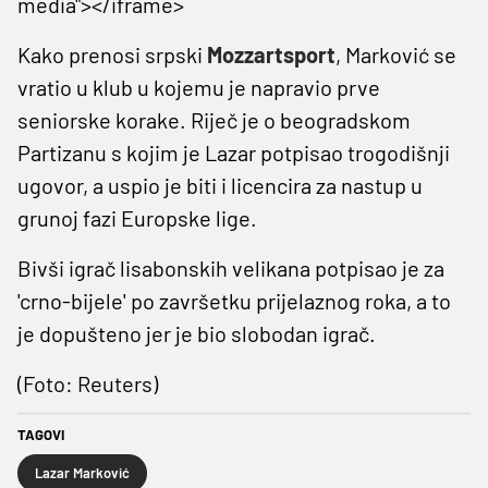
media"></iframe>
Kako prenosi srpski
Mozzartsport
, Marković se
vratio u klub u kojemu je napravio prve
seniorske korake. Riječ je o beogradskom
Partizanu s kojim je Lazar potpisao trogodišnji
ugovor, a uspio je biti i licencira za nastup u
grunoj fazi Europske lige.
Bivši igrač lisabonskih velikana potpisao je za
'crno-bijele' po završetku prijelaznog roka, a to
je dopušteno jer je bio slobodan igrač.
(Foto: Reuters)
TAGOVI
Lazar Marković