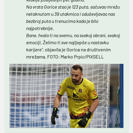
Na vrata Gorice stao je 123 puta, sačuvao mrežu
netaknutom u 39 utakmica i oduševljavao nas
bezbroj puta u trenucima kada je bilo
najpotrebnije.
Bane, hvala ti na svemu, na svakoj obrani, svakoj
emociji. Želimo ti sve najljepše u nastavku
karijere“,
objavila je Gorica na društvenim
mrežama. FOTO:
Marko Prpic/PIXSELL