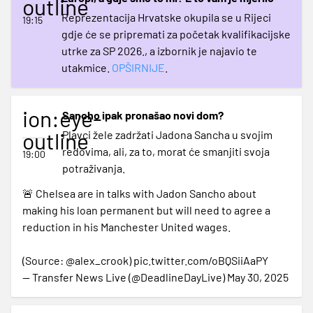
outline
Reprezentacija Hrvatske okupila se u Rijeci
19:15
gdje će se pripremati za početak kvalifikacijske
utrke za SP 2026., a izbornik je najavio te
utakmice.
OPŠIRNIJE
.
ion:eye-
Sancho ipak pronašao novi dom?
outline
Plavci žele zadržati Jadona Sancha u svojim
redovima, ali, za to, morat će smanjiti svoja
19:00
potraživanja.
🚨 Chelsea are in talks with Jadon Sancho about
making his loan permanent but will need to agree a
reduction in his Manchester United wages.
(Source:
@alex_crook
)
pic.twitter.com/oBQSiiAaPY
— Transfer News Live (@DeadlineDayLive)
May 30, 2025