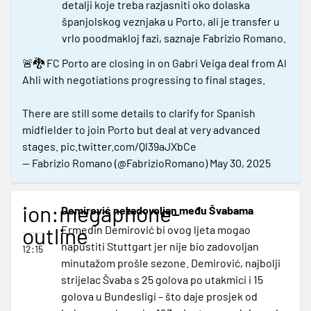
detalji koje treba razjasniti oko dolaska
španjolskog veznjaka u Porto, ali je transfer u
vrlo poodmakloj fazi, saznaje Fabrizio Romano.
🚨🐉 FC Porto are closing in on Gabri Veiga deal from Al
Ahli with negotiations progressing to final stages.
There are still some details to clarify for Spanish
midfielder to join Porto but deal at very advanced
stages.
pic.twitter.com/Ql39aJXbCe
— Fabrizio Romano (@FabrizioRomano)
May 30, 2025
ion:megaphone-
Demirović nezadovoljan među Švabama
outline
Ermedin Demirović bi ovog ljeta mogao
napustiti Stuttgart jer nije bio zadovoljan
12:15
minutažom prošle sezone. Demirović, najbolji
strijelac Švaba s 25 golova po utakmici i 15
golova u Bundesligi – što daje prosjek od