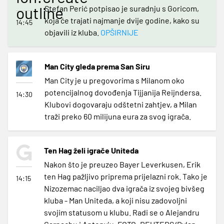
outline
Stefan Perić potpisao je suradnju s Goricom,
koja će trajati najmanje dvije godine, kako su
14:45
objavili iz kluba.
OPŠIRNIJE
Man City gleda prema San Siru
Man City je u pregovorima s Milanom oko
potencijalnog dovođenja Tijjanija Reijndersa.
14:30
Klubovi dogovaraju odštetni zahtjev, a Milan
traži preko 60 milijuna eura za svog igrača.
Ten Hag želi igrače Uniteda
Nakon što je preuzeo Bayer Leverkusen, Erik
ten Hag pažljivo priprema prijelazni rok. Tako je
14:15
Nizozemac naciljao dva igrača iz svojeg bivšeg
kluba - Man Uniteda, a koji nisu zadovoljni
svojim statusom u klubu. Radi se o Alejandru