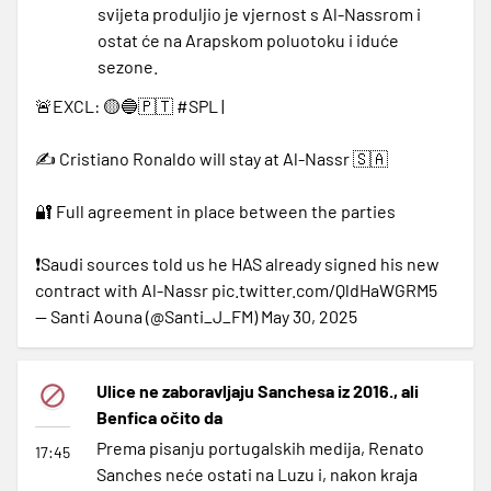
svijeta produljio je vjernost s Al-Nassrom i
ostat će na Arapskom poluotoku i iduće
sezone.
🚨EXCL: 🟡🔵🇵🇹
#SPL
|
✍️ Cristiano Ronaldo will stay at Al-Nassr 🇸🇦
🔐 Full agreement in place between the parties
❗️Saudi sources told us he HAS already signed his new
contract with Al-Nassr
pic.twitter.com/QldHaWGRM5
— Santi Aouna (@Santi_J_FM)
May 30, 2025
Ulice ne zaboravljaju Sanchesa iz 2016., ali
Benfica očito da
Prema pisanju portugalskih medija, Renato
17:45
Sanches neće ostati na Luzu i, nakon kraja