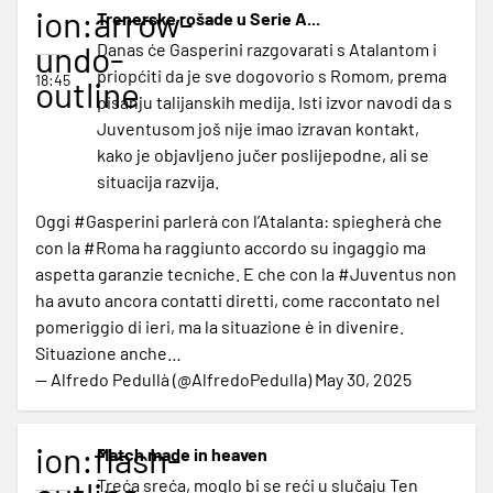
ion:arrow-
Trenerske rošade u Serie A...
undo-
Danas će Gasperini razgovarati s Atalantom i
priopćiti da je sve dogovorio s Romom, prema
18:45
outline
pisanju talijanskih medija. Isti izvor navodi da s
Juventusom još nije imao izravan kontakt,
kako je objavljeno jučer poslijepodne, ali se
situacija razvija.
Oggi
#Gasperini
parlerà con l’Atalanta: spiegherà che
con la
#Roma
ha raggiunto accordo su ingaggio ma
aspetta garanzie tecniche. E che con la
#Juventus
non
ha avuto ancora contatti diretti, come raccontato nel
pomeriggio di ieri, ma la situazione è in divenire.
Situazione anche…
— Alfredo Pedullà (@AlfredoPedulla)
May 30, 2025
ion:flash-
Match made in heaven
Treća sreća, moglo bi se reći u slučaju Ten