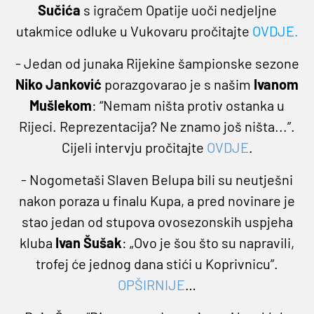
Sučića
s igračem Opatije uoči nedjeljne
utakmice odluke u Vukovaru pročitajte
OVDJE
.
- Jedan od junaka Rijekine šampionske sezone
Niko Janković
porazgovarao je s našim
Ivanom
Mušlekom
: “Nemam ništa protiv ostanka u
Rijeci. Reprezentacija? Ne znamo još ništa...”.
Cijeli intervju pročitajte
OVDJE
.
- Nogometaši Slaven Belupa bili su neutješni
nakon poraza u finalu Kupa, a pred novinare je
stao jedan od stupova ovosezonskih uspjeha
kluba
Ivan Šušak
: „Ovo je šou što su napravili,
trofej će jednog dana stići u Koprivnicu”.
OPŠIRNIJE
…