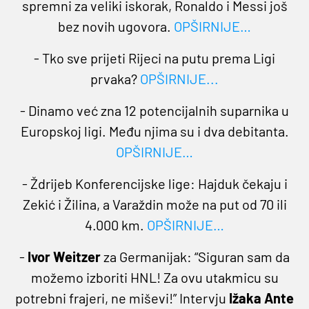
spremni za veliki iskorak, Ronaldo i Messi još
bez novih ugovora.
OPŠIRNIJE
…
- Tko sve prijeti Rijeci na putu prema Ligi
prvaka?
OPŠIRNIJE
...
- Dinamo već zna 12 potencijalnih suparnika u
Europskoj ligi. Među njima su i dva debitanta.
OPŠIRNIJE
…
- Ždrijeb Konferencijske lige: Hajduk čekaju i
Zekić i Žilina, a Varaždin može na put od 70 ili
4.000 km.
OPŠIRNIJE
…
-
Ivor Weitzer
za Germanijak: “Siguran sam da
možemo izboriti HNL! Za ovu utakmicu su
potrebni frajeri, ne miševi!” Intervju
Ižaka Ante