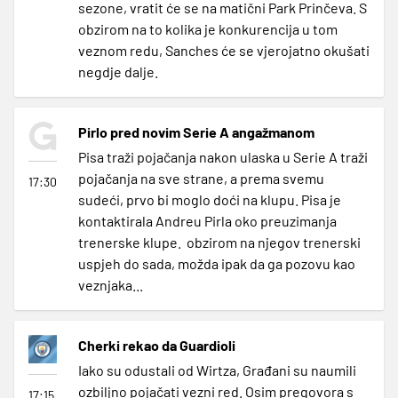
sezone, vratit će se na matični Park Prinčeva. S
obzirom na to kolika je konkurencija u tom
veznom redu, Sanches će se vjerojatno okušati
negdje dalje.
Pirlo pred novim Serie A angažmanom
Pisa traži pojačanja nakon ulaska u Serie A traži
pojačanja na sve strane, a prema svemu
17:30
sudeći, prvo bi moglo doći na klupu. Pisa je
kontaktirala Andreu Pirla oko preuzimanja
trenerske klupe.
obzirom na njegov trenerski
uspjeh do sada, možda ipak da ga pozovu kao
veznjaka...
Cherki rekao da Guardioli
Iako su odustali od Wirtza, Građani su naumili
ozbiljno pojačati vezni red. Osim pregovora s
17:15