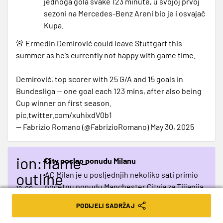
jednoga gola svake 123 minute, u svojoj prvoj
sezoni na Mercedes-Benz Areni bio je i osvajač
Kupa.
🚨 Ermedin Demirović could leave Stuttgart this
summer as he’s currently not happy with game time.
Demirović, top scorer with 25 G/A and 15 goals in
Bundesliga — one goal each 123 mins, after also being
Cup winner on first season.
pic.twitter.com/xuhixdV0b1
— Fabrizio Romano (@FabrizioRomano)
May 30, 2025
ion:flame-
City poslao ponudu Milanu
outline
AC Milan je u posljednjih nekoliko sati primio
početnu ponudu Manchester Cityja za Tijjanija
12:00
Reijndersa. Ponuda vrijedna oko 60 milijuna
PODIJELI SADRŽAJ
eura, uključujući dodatke, Rossoneri žele više
kako bi pustio veznjaka da ode u Englesku.