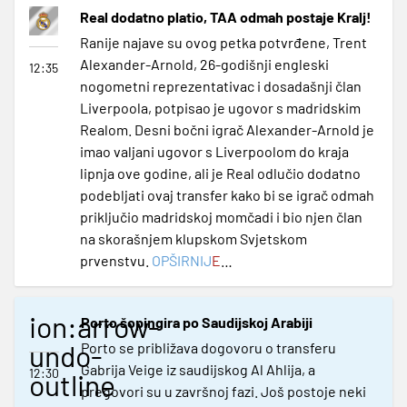
Real dodatno platio, TAA odmah postaje Kralj!
Ranije najave su ovog petka potvrđene, Trent
Alexander-Arnold, 26-godišnji engleski
12:35
nogometni reprezentativac i dosadašnji član
Liverpoola, potpisao je ugovor s madridskim
Realom. Desni bočni igrač Alexander-Arnold je
imao valjani ugovor s Liverpoolom do kraja
lipnja ove godine, ali je Real odlučio dodatno
podebljati ovaj transfer kako bi se igrač odmah
priključio madridskoj momčadi i bio njen član
na skorašnjem klupskom Svjetskom
prvenstvu.
OPŠIRNIJ
E
…
ion:arrow-
Porto šopingira po Saudijskoj Arabiji
undo-
Porto se približava dogovoru o transferu
Gabrija Veige iz saudijskog Al Ahlija, a
12:30
outline
pregovori su u završnoj fazi. Još postoje neki