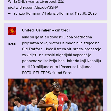
Wirtz ONLY wants Liverpool. ⏳⌛️
pic.twitter.com/dpxdQVSSHV
— Fabrizio Romano (@FabrizioRomano)
May 30, 2025
United i Osimhen – čin treći
Iako su ga htjeli dovesti u oba prethodna
prijelazna roka, Victor Osimhen nije stigao na
16:00
Old Trafford. Hoće li treća biti sreća, preostaje
za vidjeti, no stasiti nigerijski napadač je
ponovno velika želja Man Uniteda koji Napoliju
nudi 40 milijuna eura i Rasmusa Hojlunda.
FOTO: REUTERS/Murad Sezer