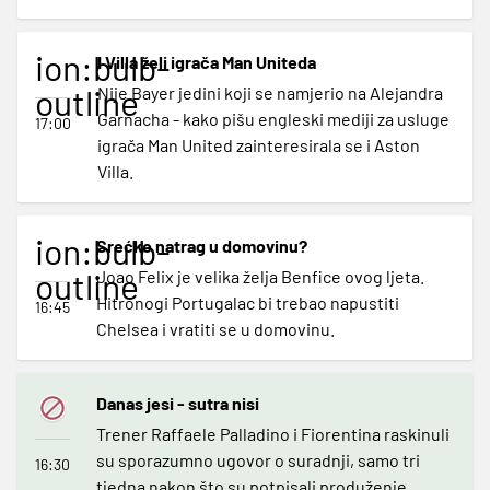
ion:bulb-
I Villa želi igrača Man Uniteda
outline
Nije Bayer jedini koji se namjerio na Alejandra
Garnacha - kako pišu engleski mediji za usluge
17:00
igrača Man United zainteresirala se i Aston
Villa.
ion:bulb-
Srećko natrag u domovinu?
outline
Joao Felix je velika želja Benfice ovog ljeta.
Hitronogi Portugalac bi trebao napustiti
16:45
Chelsea i vratiti se u domovinu.
Danas jesi - sutra nisi
Trener Raffaele Palladino i Fiorentina raskinuli
su sporazumno ugovor o suradnji, samo tri
16:30
tjedna nakon što su potpisali produženje,