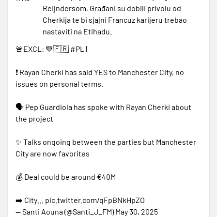
Reijndersom, Građani su dobili privolu od
Cherkija te bi sjajni Francuz karijeru trebao
nastaviti na Etihadu.
🚨EXCL: 💙🇫🇷
#PL
|
❗️ Rayan Cherki has said YES to Manchester City, no
issues on personal terms.
🗣 Pep Guardiola has spoke with Rayan Cherki about
the project
✨️ Talks ongoing between the parties but Manchester
City are now favorites
💰 Deal could be around €40M
➡️ City…
pic.twitter.com/qFpBNkHpZO
— Santi Aouna (@Santi_J_FM)
May 30, 2025