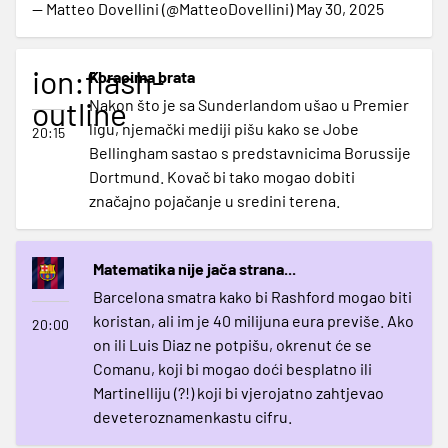
— Matteo Dovellini (@MatteoDovellini)
May 30, 2025
ion:flash-
Koracima brata
outline
Nakon što je sa Sunderlandom ušao u Premier
ligu, njemački mediji pišu kako se Jobe
20:15
Bellingham sastao s predstavnicima Borussije
Dortmund. Kovač bi tako mogao dobiti
značajno pojačanje u sredini terena.
Matematika nije jača strana...
Barcelona smatra kako bi Rashford mogao biti
koristan, ali im je 40 milijuna eura previše. Ako
20:00
on ili Luis Diaz ne potpišu, okrenut će se
Comanu, koji bi mogao doći besplatno ili
Martinelliju (?!) koji bi vjerojatno zahtjevao
deveteroznamenkastu cifru.