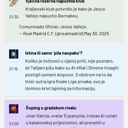
Vječna rezerva napustila klub
Kraljevski klub potvrdio je kako je Jesus
Vallejo napustio Bernabeu.
21:30
Comunicado Oficial: Jesús Vallejo.
— Real Madrid C.F. (@realmadrid)
May 30, 2025
Istina ili samo 'pila naopako'?
Koliko je točnosti u cijeloj priči, nije poznato,
ali Talijani pišu kako su Al-Hilal i Simone Inzaghi
21:15
postigli usmeni dogovor. S obzirom na to da
Inter sutra igra finale Lige prvaka, ovo je
iznimno krivi tajming za informaciju.
Šoping u gradskom rivalu
Joan Garcia, vratar Espanyola, trebao bi ostati
u katalonskoj prijestolnici, ali preseliti u
21:00