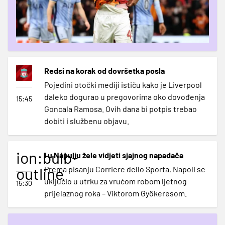
Redsi na korak od dovršetka posla
Pojedini otočki mediji ističu kako je Liverpool
daleko dogurao u pregovorima oko dovođenja
15:45
Goncala Ramosa. Ovih dana bi potpis trebao
dobiti i službenu objavu.
ion:bulb-
I u Napulju žele vidjeti sjajnog napadača
outline
Prema pisanju Corriere dello Sporta, Napoli se
uključio u utrku za vrućom robom ljetnog
15:30
prijelaznog roka – Viktorom Gyökeresom.