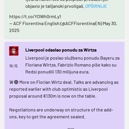
objavio je talijanski prvoligaš.
OPŠIRNIJE
https://t.co/YOWh0rmLy1
— ACF Fiorentina English (@ACFFiorentinaEN)
May 30,
2025
Liverpool odaslao ponudu za Wirtza
Liverpool je poslao službenu ponudu Bayeru za
Floriana Wirtza. Fabrizio Romano piše kako su
16:15
Redsi ponudili 130 milijuna eura.
🚨🔴 More on Florian Wirtz deal. Talks are advancing as
reported earlier with club optimistic as Liverpool
proposal around €130m is now on the table.
Negotiations are underway on structure of the add-
ons, key to get the agreement sealed.