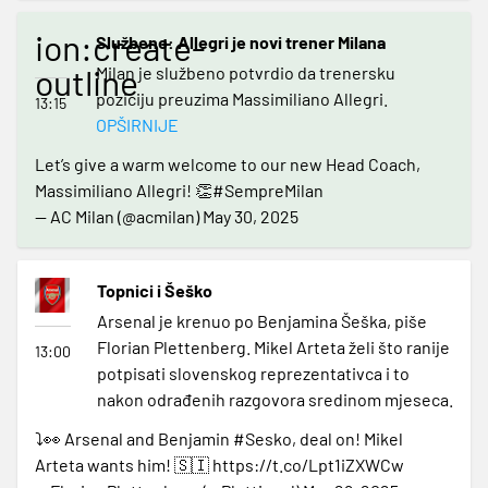
ion:create-
Službeno: Allegri je novi trener Milana
outline
Milan je službeno potvrdio da trenersku
poziciju preuzima Massimiliano Allegri.
13:15
OPŠIRNIJE
Let’s give a warm welcome to our new Head Coach,
Massimiliano Allegri! 👏
#SempreMilan
— AC Milan (@acmilan)
May 30, 2025
Topnici i Šeško
Arsenal je krenuo po Benjamina Šeška, piše
Florian Plettenberg. Mikel Arteta želi što ranije
13:00
potpisati slovenskog reprezentativca i to
nakon odrađenih razgovora sredinom mjeseca.
⤵️👀 Arsenal and Benjamin
#Sesko
, deal on! Mikel
Arteta wants him! 🇸🇮
https://t.co/Lpt1iZXWCw