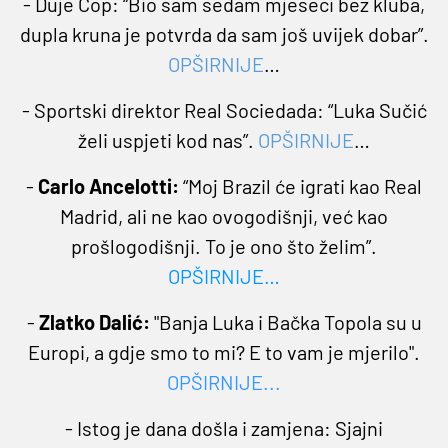
- Duje Čop: “Bio sam sedam mjeseci bez kluba,
dupla kruna je potvrda da sam još uvijek dobar”.
OPŠIRNIJE
…
- Sportski direktor Real Sociedada: “Luka Sučić
želi uspjeti kod nas”.
OPŠIRNIJE
…
-
Carlo Ancelotti:
“Moj Brazil će igrati kao Real
Madrid, ali ne kao ovogodišnji, već kao
prošlogodišnji. To je ono što želim”.
OPŠIRNIJE
…
-
Zlatko Dalić:
"Banja Luka i Bačka Topola su u
Europi, a gdje smo to mi? E to vam je mjerilo".
OPŠIRNIJE...
- Istog je dana došla i zamjena: Sjajni