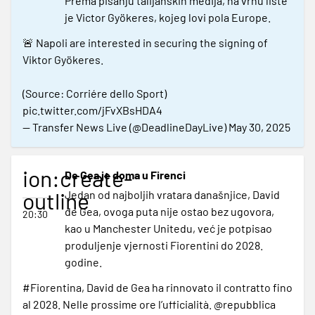
Prema pisanju talijanskih medija, na vrhu liste
je Victor Gyökeres, kojeg lovi pola Europe.
🚨 Napoli are interested in securing the signing of
Viktor Gyökeres.
(Source: Corriére dello Sport)
pic.twitter.com/jFvXBsHDA4
— Transfer News Live (@DeadlineDayLive)
May 30, 2025
ion:create-
De Gea je doma u Firenci
outline
Jedan od najboljih vratara današnjice, David
de Gea, ovoga puta nije ostao bez ugovora,
20:30
kao u Manchester Unitedu, već je potpisao
produljenje vjernosti Fiorentini do 2028.
godine.
#Fiorentina
, David de Gea ha rinnovato il contratto fino
al 2028. Nelle prossime ore l’ufficialità.
@repubblica