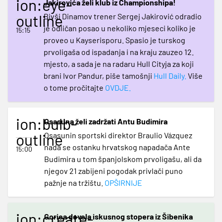
ion:eye-
Jakirovića želi klub iz Championshipa!
outline
Bivši Dinamov trener Sergej Jakirović odradio
je odličan posao u nekoliko mjeseci koliko je
15:15
proveo u Kayserisporu. Spasio je turskog
prvoligaša od ispadanja i na kraju zauzeo 12.
mjesto, a sada je na radaru Hull Cityja za koji
brani Ivor Pandur, piše tamošnji
Hull Daily.
Više
o tome pročitajte
OVDJE
.
ion:bulb-
Osasuna želi zadržati Antu Budimira
outline
Osasunin sportski direktor Braulio Vázquez
nada se ostanku hrvatskog napadača Ante
15:00
Budimira u tom španjolskom prvoligašu, ali da
njegov 21 zabijeni pogodak privlači puno
pažnje na tržištu.
OPŠIRNIJE
ion:create-
Gorica dovela iskusnog stopera iz Šibenika