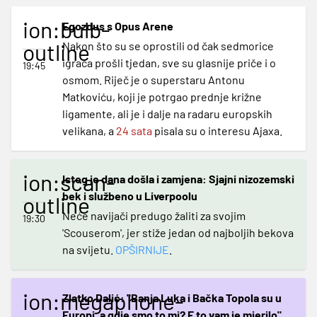
ion:bulb-
Egozdus s Opus Arene
outline
Nakon što su se oprostili od čak sedmorice
igrača prošli tjedan, sve su glasnije priče i o
19:45
osmom. Riječ je o superstaru Antonu
Matkoviću, koji je potrgao prednje križne
ligamente, ali je i dalje na radaru europskih
velikana, a
24 sata
pisala su o interesu Ajaxa.
ion:scan-
Istog je dana došla i zamjena: Sjajni nizozemski
bek i službeno u Liverpoolu
outline
Neće navijači predugo žaliti za svojim
19:30
'Scouserom', jer stiže jedan od najboljih bekova
na svijetu.
OPŠIRNIJE
.
ion:megaphone-
Zlatko Dalić: "Banja Luka i Bačka Topola su u
Europi, a gdje smo to mi? E to vam je mjerilo"