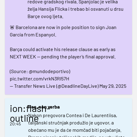
redove gradskog rivala. Španjolac je velika
želja Hansija Flicka i trebao bi osvanuti u drsu
Barçe ovog ljeta.
🚨 Barcelona are now in pole position to sign Joan
Garcia from Espanyol.
Barça could activate his release clause as early as
NEXT WEEK — pending the player’s final approval.
(Source:
@mundodeportivo
)
pic.twitter.com/vrkN3RI57H
— Transfer News Live (@DeadlineDayLive)
May 29, 2025
ion:flash-
Res, non verba
outline
Nakon pregovora Contea i De Laurentiisa,
talijanski stručnjak produžio je ugovor, a
20:45
obećano mu je da će momčad biti pojačanja.