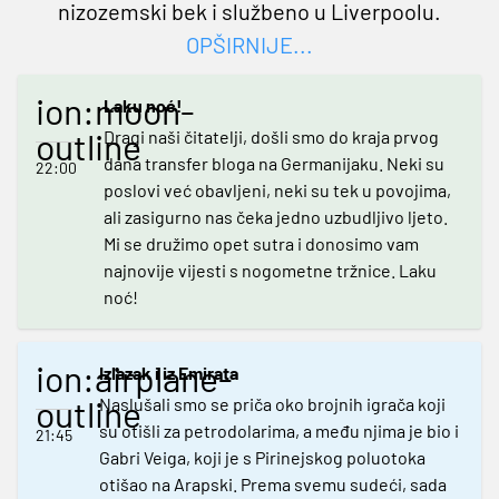
nizozemski bek i službeno u Liverpoolu.
OPŠIRNIJE...
ion:moon-
Laku noć!
outline
Dragi naši čitatelji, došli smo do kraja prvog
dana transfer bloga na Germanijaku. Neki su
22:00
poslovi već obavljeni, neki su tek u povojima,
ali zasigurno nas čeka jedno uzbudljivo ljeto.
Mi se družimo opet sutra i donosimo vam
najnovije vijesti s nogometne tržnice. Laku
noć!
ion:airplane-
Izlazak i iz Emirata
outline
Naslušali smo se priča oko brojnih igrača koji
su otišli za petrodolarima, a među njima je bio i
21:45
Gabri Veiga, koji je s Pirinejskog poluotoka
otišao na Arapski. Prema svemu sudeći, sada