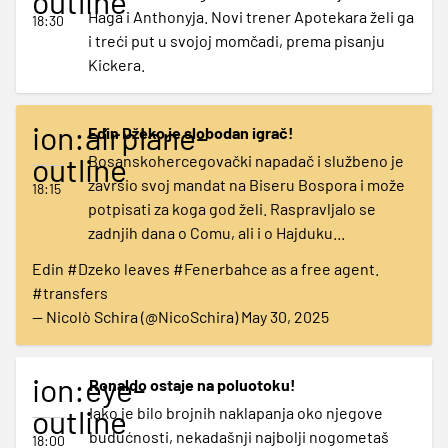
outline
Haga i Anthonyja. Novi trener Apotekara želi ga
18:30
i treći put u svojoj momčadi, prema pisanju
Kickera.
ion:airplane-
Edin Džeko je slobodan igrač!
outline
Bosanskohercegovački napadač i službeno je
završio svoj mandat na Biseru Bospora i može
18:15
potpisati za koga god želi. Raspravljalo se
zadnjih dana o Comu, ali i o Hajduku...
Edin
#Dzeko
leaves
#Fenerbahce
as a free agent.
#transfers
— Nicolò Schira (@NicoSchira)
May 30, 2025
ion:eye-
Ronaldo ostaje na poluotoku!
outline
Iako je bilo brojnih naklapanja oko njegove
budućnosti, nekadašnji najbolji nogometaš
18:00