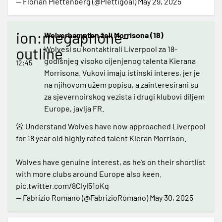
— Florian Plettenberg (@Plettigoal)
May 29, 2025
ion:megaphone-
Wolverhampton želi Morrisona (18)
outline
Wolvesi su kontaktirali Liverpool za 18-
godišnjeg visoko cijenjenog talenta Kierana
12:45
Morrisona. Vukovi imaju istinski interes, jer je
na njihovom užem popisu, a zainteresirani su
za sjevernoirskog vezista i drugi klubovi diljem
Europe, javlja FR.
🚨 Understand Wolves have now approached Liverpool
for 18 year old highly rated talent Kieran Morrison.
Wolves have genuine interest, as he’s on their shortlist
with more clubs around Europe also keen.
pic.twitter.com/8CIyI51oKq
— Fabrizio Romano (@FabrizioRomano)
May 30, 2025