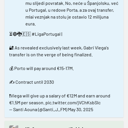
mu slijedi povratak. No, neće u Španjolsku, već
u Portugal, u redove Porta, a za ovaj transfer,
mlai veznjak na stolu je ostavio 12 milijuna
eura.
⏳️🔵🐉🇪🇸
#LigaPortugal
|
🔐 As revealed exclusively last week, Gabri Viega's
transfer is on the verge of being finalized.
💰 Porto will pay around €15-17M.
✍️ Contract until 2030
❗️Viega will give up a salary of €12M and earn around
€1.5M per season.
pic.twitter.com/jVChKsbSIc
— Santi Aouna (@Santi_J_FM)
May 30, 2025