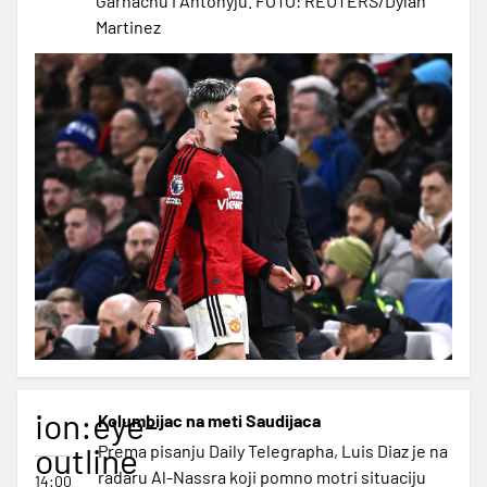
Garnachu i Antonyju. FOTO: REUTERS/Dylan
Martinez
ion:eye-
Kolumbijac na meti Saudijaca
outline
Prema pisanju Daily Telegrapha, Luis Diaz je na
radaru Al-Nassra koji pomno motri situaciju
14:00