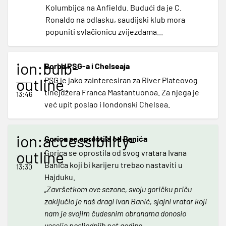
Kolumbijca na Anfieldu. Budući da je C.
Ronaldo na odlasku, saudijski klub mora
popuniti svlačionicu zvijezdama...
ion:bulb-
Borba PSG-a i Chelseaja
outline
PSG je jako zainteresiran za River Plateovog
tinejdžera Franca Mastantuonoa. Za njega je
13:46
već upit poslao i londonski Chelsea.
ion:accessibility-
Gorica se oprostila od Banića
outline
Gorica se oprostila od svog vratara Ivana
Banića koji bi karijeru trebao nastaviti u
13:30
Hajduku.
„Završetkom ove sezone, svoju goričku priču
zaključio je naš dragi Ivan Banić, sjajni vratar koji
nam je svojim čudesnim obranama donosio
veselje posljednjih pet godina.