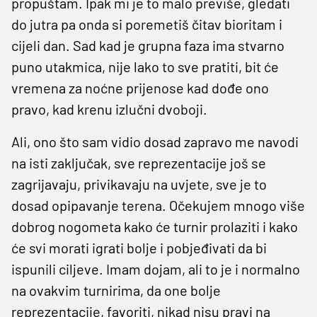
propuštam. Ipak mi je to malo previše, gledati
do jutra pa onda si poremetiš čitav bioritam i
cijeli dan. Sad kad je grupna faza ima stvarno
puno utakmica, nije lako to sve pratiti, bit će
vremena za noćne prijenose kad dođe ono
pravo, kad krenu izlučni dvoboji.
Ali, ono što sam vidio dosad zapravo me navodi
na isti zaključak, sve reprezentacije još se
zagrijavaju, privikavaju na uvjete, sve je to
dosad opipavanje terena. Očekujem mnogo više
dobrog nogometa kako će turnir prolaziti i kako
će svi morati igrati bolje i pobjeđivati da bi
ispunili ciljeve. Imam dojam, ali to je i normalno
na ovakvim turnirima, da one bolje
reprezentacije, favoriti, nikad nisu pravi na