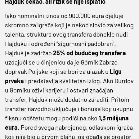
Hajduk čekao, ali rizik se nije isplatio
Iako nominalni iznos od 900.000 eura djeluje
skromno za igrača koji je nekoć slovio za velikog
talenta, struktura ovog transfera donekle nudi
Hajduku i određeni "sigurnosni padobran".
Hajduk je zadržao
25% od budućeg transfera
uzdajući se u činjenicu da je Górnik Zabrze
doprvak Poljske koji se bori za ulazak u
Ligu
prvaka
i predstavlja kvalitetan izlog. Ako Durdov
u Gorniku oživi karijeru i ostvari značajan
transfer, Hajduk može dodatno zaraditi, Pritom
transfer navodno uključuje i bonuse koji ukupnu
fiksnu odštetu mogu podići na oko
1,3 milijuna
eura
. Pored svega nabrojenog, odlaskom igrača
koji nije bio u prvom planu, oslobađa se prostor