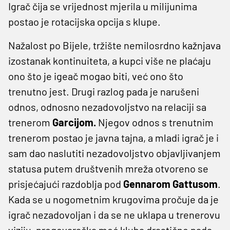
Igrač čija se vrijednost mjerila u milijunima
postao je rotacijska opcija s klupe.
Nažalost po Bijele, tržište nemilosrdno kažnjava
izostanak kontinuiteta, a kupci više ne plaćaju
ono što je igeač mogao biti, već ono što
trenutno jest. Drugi razlog pada je narušeni
odnos, odnosno nezadovoljstvo na relaciji sa
trenerom
Garcijom.
Njegov odnos s trenutnim
trenerom postao je javna tajna, a mladi igrač je i
sam dao naslutiti nezadovoljstvo objavljivanjem
statusa putem društvenih mreža otvoreno se
prisjećajući razdoblja pod
Gennarom Gattusom
.
Kada se u nogometnim krugovima pročuje da je
igrač nezadovoljan i da se ne uklapa u trenerovu
viziju, pregovaračka moć kluba drastično pada.