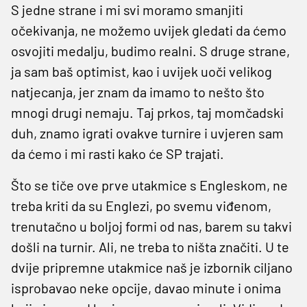
S jedne strane i mi svi moramo smanjiti
očekivanja, ne možemo uvijek gledati da ćemo
osvojiti medalju, budimo realni. S druge strane,
ja sam baš optimist, kao i uvijek uoči velikog
natjecanja, jer znam da imamo to nešto što
mnogi drugi nemaju. Taj prkos, taj momčadski
duh, znamo igrati ovakve turnire i uvjeren sam
da ćemo i mi rasti kako će SP trajati.
Što se tiče ove prve utakmice s Engleskom, ne
treba kriti da su Englezi, po svemu viđenom,
trenutačno u boljoj formi od nas, barem su takvi
došli na turnir. Ali, ne treba to ništa značiti. U te
dvije pripremne utakmice naš je izbornik ciljano
isprobavao neke opcije, davao minute i onima