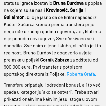
statusu igrača izostavio
Bruna Durdova
s popisa
na kojem su se našli
Krovinović, Šarlija i
Guilalmon
, bilo je jasno da će krilni napadač iz
Kaštel Sućurca krenuti prema transferu prije
nego uđe u zadnju godinu ugovora, Jer, klub mu
nije ponudio novi ugovor, Sve očekivano se i
dogodilo. Sve osim cijene i kluba, ali očito je i to
realnost. Bruno Durdov je dogovorio uvjete
prelaska u poljski
Gornik Zabrze
za odštetu od
900.000 eura. Prvi transfer s potpisom
sportskog direktora iz Poljske,
Roberta Grafa.
Transferu pripadaju i određeni bonusi, ali to već
spada u kategoriju 'ako se ostvari'. Treba stvari
prikazati onakvima kakvim jesu, stoga u ovom
trenutku Hajduk zarađuje manje od milijun eura.