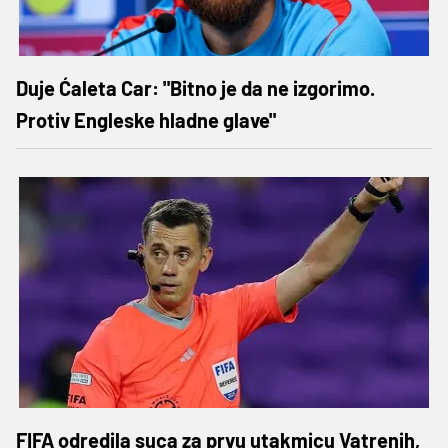
Duje Ćaleta Car: "Bitno je da ne izgorimo.
Protiv Engleske hladne glave"
FIFA odredila suca za prvu utakmicu Vatrenih,