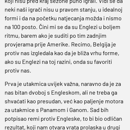
koji nisu pred kraj sezone puno igrali. Vidi se da
neki naši igrači nisu u pravom stanju, u idealnoj
formi i da na početku natjecanja možda i nismo
na 100 posto. Čini mi se da su Englezi u boljem
ritmu, barem ako je suditi po tim zadnjim
provjerama prije Amerike. Recimo, Belgija je
protiv nas izgledala kao da je bliža vrhu forme,
ako su Englezi na toj razini, onda su favoriti
protiv nas.
Prva je utakmica uvijek važna, naravno da je za
nas bitan dvoboj s Engleskom, ali ne treba ga
shvaćati kao presudan, već kao paljenje motora
za utakmice s Panamom i Ganom. Sad bih
potpisao remi protiv Engleske, to bi bio odličan
rezultat, koji nam otvara vrata prolaska u drugi