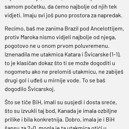
samom početku, da ćemo najbolje od njih tek
vidjeti. Imaju svi još puno prostora za napredak.
Recimo, baš me zanima Brazil pod Ancelottijem,
protiv Maroka nismo vidjeli najbolje od njega,
pogotovo ne u onom prvom poluvremenu.
Iznenadila me utakmica Katara i Švicarske (1-1),
to je klasičan dokaz što ti se može dogoditi u
nogometu ako ne prelomiš utakmicu, ne zabiješ
drugi gol i uđeš u mirnije vode. To se baš
dogodilo Švicarskoj.
Što se tiče BiH, imali su susjedi i dosta sreće,
što su izvukli taj bod, Kanada je imala ozbiljne
prilike i bila konkretnija. Dobro, imala je i BiH
šansu za 2-0, mogla je ta utakmica otići u