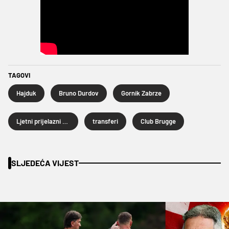
TAGOVI
Hajduk
Bruno Durdov
Gornik Zabrze
Ljetni prijelazni rok 2026.
transferi
Club Brugge
SLJEDEĆA VIJEST