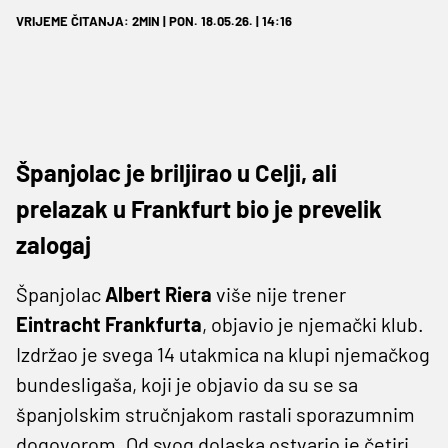
VRIJEME ČITANJA: 2MIN | PON. 18.05.26. | 14:16
Španjolac je briljirao u Celji, ali
prelazak u Frankfurt bio je prevelik
zalogaj
Španjolac
Albert Riera
više nije trener
Eintracht Frankfurta
, objavio je njemački klub.
Izdržao je svega 14 utakmica na klupi njemačkog
bundesligaša, koji je objavio da su se sa
španjolskim stručnjakom rastali sporazumnim
dogovorom. Od svog dolaska ostvario je četiri