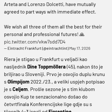
Arteta and Lorenzo Dolcetti, have mutually
agreed to part ways with immediate effect.
We wish all three of them all the best for their
personal and professional futures! 🙏
pic.twitter.com/vkw7sdd7D4
— Eintracht Frankfurt (@eintrachtint)
May 17, 2026
Riera je stigao u Frankfurt u veljači kao
nasljednik
Dine Toppmöllera
(45), nakon što je
briljirao u Sloveniji. Prvo je osvojio duplu krunu
s
Olimpijom
2022./23., a veliki uspjeh potpisao
je s
Celjem
. Prošle sezone je s tim klubom
osvojio Kup te senzacionalno došao do
četvrtfinala Konferencijske lige gdje su s
tijesnih 4-3 ispali od
Fiorentine
.