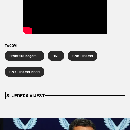
TAGOVI
Hrvatska nogometna liga
HNL
GNK Dinamo
GNK Dinamo izbori
SLJEDEĆA VIJEST