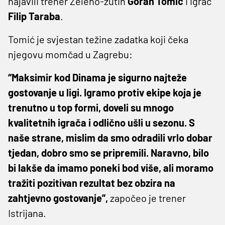
najavili trener Zeleno-žutih
Goran Tomić
i igrač
Filip Taraba
.
Tomić je svjestan težine zadatka koji čeka
njegovu momčad u Zagrebu:
“Maksimir kod Dinama je sigurno najteže
gostovanje u ligi. Igramo protiv ekipe koja je
trenutno u top formi, doveli su mnogo
kvalitetnih igrača i odlično ušli u sezonu. S
naše strane, mislim da smo odradili vrlo dobar
tjedan, dobro smo se pripremili. Naravno, bilo
bi lakše da imamo poneki bod više, ali moramo
tražiti pozitivan rezultat bez obzira na
zahtjevno gostovanje”,
započeo je trener
Istrijana.