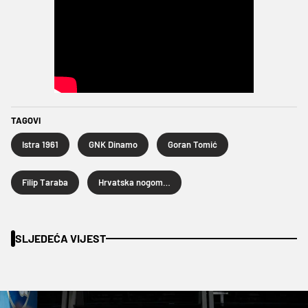
TAGOVI
Istra 1961
GNK Dinamo
Goran Tomić
Filip Taraba
Hrvatska nogometna liga
SLJEDEĆA VIJEST