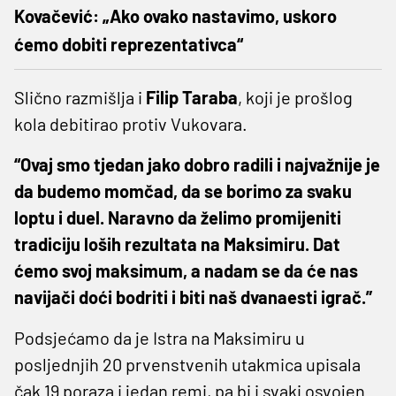
Kovačević: „Ako ovako nastavimo, uskoro
ćemo dobiti reprezentativca“
Slično razmišlja i
Filip Taraba
, koji je prošlog
kola debitirao protiv Vukovara.
“Ovaj smo tjedan jako dobro radili i najvažnije je
da budemo momčad, da se borimo za svaku
loptu i duel. Naravno da želimo promijeniti
tradiciju loših rezultata na Maksimiru. Dat
ćemo svoj maksimum, a nadam se da će nas
navijači doći bodriti i biti naš dvanaesti igrač.”
Podsjećamo da je Istra na Maksimiru u
posljednjih 20 prvenstvenih utakmica upisala
čak 19 poraza i jedan remi, pa bi i svaki osvojen