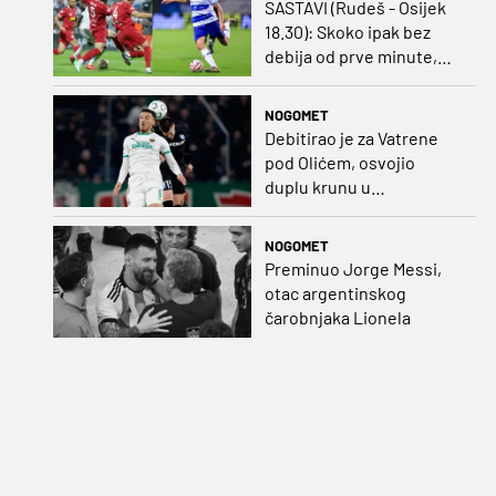
SASTAVI (Rudeš - Osijek
18.30): Skoko ipak bez
debija od prve minute,
gosti promijenili
napadača u odnosu na
NOGOMET
prvo kolo
Debitirao je za Vatrene
pod Olićem, osvojio
duplu krunu u
Rumunjskoj pa preselio
na Cipar
NOGOMET
Preminuo Jorge Messi,
otac argentinskog
čarobnjaka Lionela