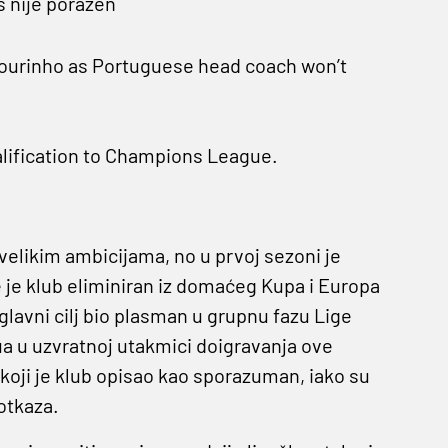
š nije poražen
ourinho as Portuguese head coach won’t
lification to Champions League.
velikim ambicijama, no u prvoj sezoni je
 te je klub eliminiran iz domaćeg Kupa i Europa
 glavni cilj bio plasman u grupnu fazu Lige
ua u uzvratnoj utakmici doigravanja ove
 koji je klub opisao kao sporazuman, iako su
 otkaza.