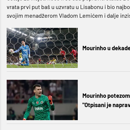
vrata prvi put baš u uzvratu u Lisabonu i bio najbol
svojim menadžerom Vladom Lemićem i dalje inzist
Mourinho u dekadenc
Mourinho potezom z
"Otpisani je naprav