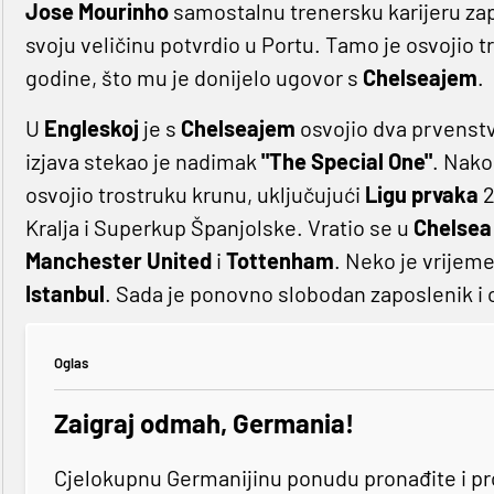
Jose Mourinho
samostalnu trenersku karijeru za
svoju veličinu potvrdio u Portu. Tamo je osvojio 
godine, što mu je donijelo ugovor s
Chelseajem
.
U
Engleskoj
je s
Chelseajem
osvojio dva prvenst
izjava stekao je nadimak
"The Special One"
. Nako
osvojio trostruku krunu, uključujući
Ligu prvaka
2
Kralja i Superkup Španjolske. Vratio se u
Chelse
Manchester United
i
Tottenham
. Neko je vrijem
Istanbul
. Sada je ponovno slobodan zaposlenik i 
Oglas
Zaigraj odmah, Germania!
Cjelokupnu Germanijinu ponudu pronađite i p