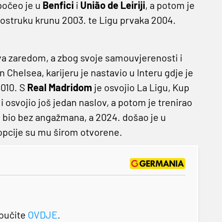
počeo je u
Benfici
i
União de Leiriji
, a potom je
trostruku krunu 2003. te Ligu prvaka 2004.
va zaredom, a zbog svoje samouvjerenosti i
n Chelsea, karijeru je nastavio u Interu gdje je
010. S
Real Madridom
je osvojio La Ligu, Kup
a
i osvojio još jedan naslov, a potom je trenirao
e bio bez angažmana, a 2024. došao je u
opcije su mu širom otvorene.
roučite
OVDJE
.