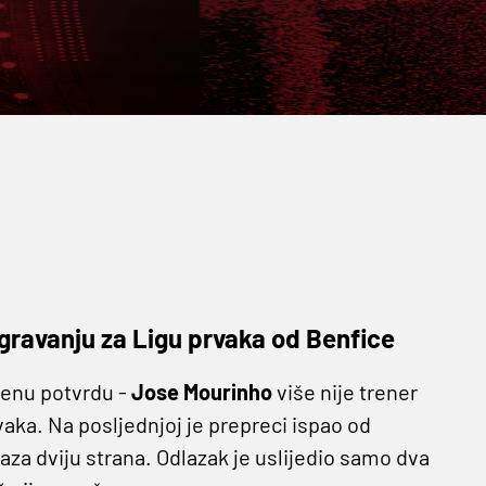
igravanju za Ligu prvaka od Benfice
benu potvrdu -
Jose Mourinho
više nije trener
vaka. Na posljednjoj je prepreci ispao od
zlaza dviju strana. Odlazak je uslijedio samo dva