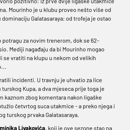
rio pozitivno: iz prve dvije ligaške utakmice
na. Mourinho je u klubu proveo nešto više od
 dominaciju Galatasaraya; od trofeja je ostao
o potragu za novim trenerom, dok se 62-
sio. Mediji nagađaju da bi Mourinho mogao
 se vratiti na klupu u nekom od velikih
...
ili incidenti. U travnju je uhvatio za lice
u turskog Kupa, a dva mjeseca prije toga je
nom kaznom zbog komentara nakon ligaške
tužio četvrtog suca utakmice - a preko njega i
nog turskog prvaka Galatasaraya.
minika Livakovića
, koji je ove sezone stao na