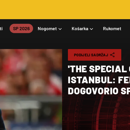
ti
SP 2026
Nogomet
Košarka
Rukomet
PODIJELI SADRŽAJ
'THE SPECIAL
ISTANBUL: F
DOGOVORIO S