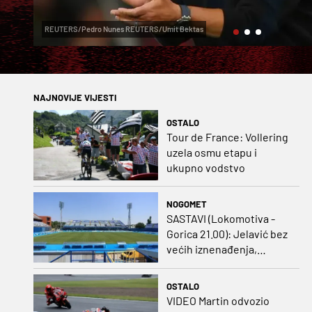
REUTERS/Pedro Nunes REUTERS/Umit Bektas
NAJNOVIJE VIJESTI
OSTALO
Tour de France: Vollering
uzela osmu etapu i
ukupno vodstvo
NOGOMET
SASTAVI (Lokomotiva -
Gorica 21.00): Jelavić bez
većih iznenađenja,
Carević u vatru gurnuo
klinca
OSTALO
VIDEO Martin odvozio