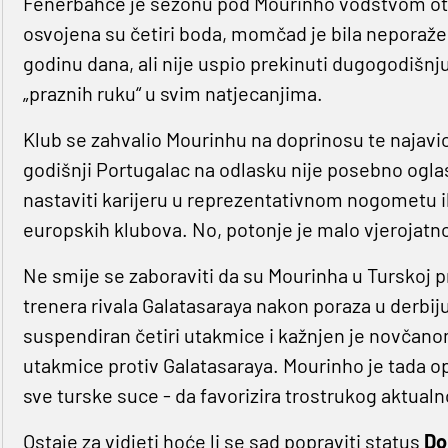
Fenerbahce je sezonu pod Mourinho vodstvom otvo
osvojena su četiri boda, momčad je bila neporaže
godinu dana, ali nije uspio prekinuti dugogodišnju
„praznih ruku“ u svim natjecanjima.
Klub se zahvalio Mourinhu na doprinosu te najavi
godišnji Portugalac na odlasku nije posebno ogla
nastaviti karijeru u reprezentativnom nogometu ili
europskih klubova. No, potonje je malo vjerojatno
Ne smije se zaboraviti da su Mourinha u Turskoj prat
trenera rivala Galatasaraya nakon poraza u derbij
suspendiran četiri utakmice i kažnjen je novča
utakmice protiv Galatasaraya. Mourinho je tada op
sve turske suce - da favorizira trostrukog aktual
Ostaje za vidjeti hoće li se sad popraviti status
Do