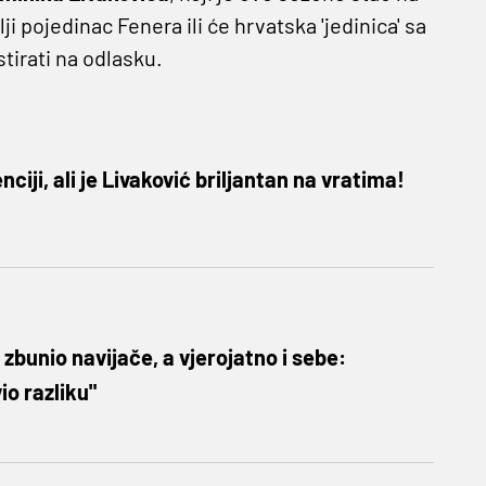
ji pojedinac Fenera ili će hrvatska 'jedinica' sa
irati na odlasku.
iji, ali je Livaković briljantan na vratima!
bunio navijače, a vjerojatno i sebe:
io razliku"