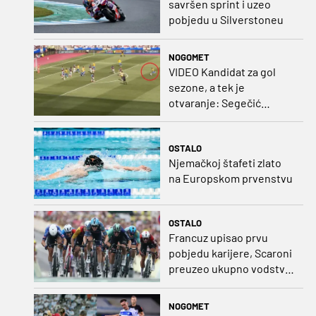
savršen sprint i uzeo
pobjedu u Silverstoneu
NOGOMET
VIDEO Kandidat za gol
sezone, a tek je
otvaranje: Segečić
bombom probio West
Ham!
OSTALO
Njemačkoj štafeti zlato
na Europskom prvenstvu
OSTALO
Francuz upisao prvu
pobjedu karijere, Scaroni
preuzeo ukupno vodstvo
u Poljskoj
NOGOMET