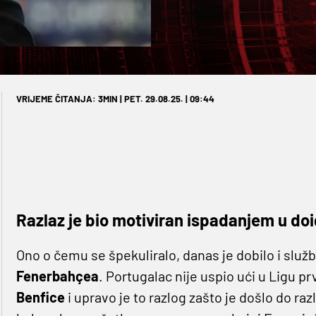
VRIJEME ČITANJA: 3MIN | PET. 29.08.25. | 09:44
Razlaz je bio motiviran ispadanjem u do
Ono o čemu se špekuliralo, danas je dobilo i služ
Fenerbahçea
. Portugalac nije uspio ući u Ligu pr
Benfice
i upravo je to razlog zašto je došlo do ra