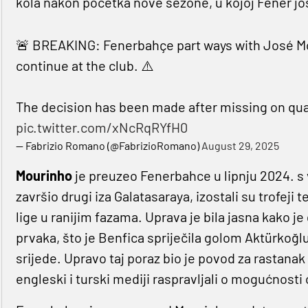
kola nakon početka nove sezone, u kojoj Fener jo
🚨 BREAKING: Fenerbahçe part ways with José M
continue at the club. ⚠️
The decision has been made after missing on qua
pic.twitter.com/xNcRqRYfH0
— Fabrizio Romano (@FabrizioRomano)
August 29, 2025
Mourinho
je preuzeo Fenerbahce u lipnju 2024. s 
završio drugi iza Galatasaraya, izostali su trofeji
lige u ranijim fazama. Uprava je bila jasna kako je
prvaka, što je Benfica spriječila golom Aktürkoğl
srijede. Upravo taj poraz bio je povod za rastanak
engleski i turski mediji raspravljali o mogućnosti