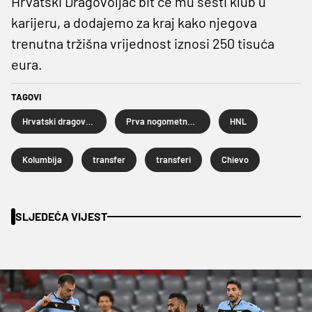
Hrvatski Dragovoljac bit će mu šesti klub u
karijeru, a dodajemo za kraj kako njegova
trenutna tržišna vrijednost iznosi 250 tisuća
eura.
TAGOVI
Hrvatski dragovoljac
Prva nogometna liga
HNL
Kolumbija
transfer
transferi
Chievo
SLJEDEĆA VIJEST