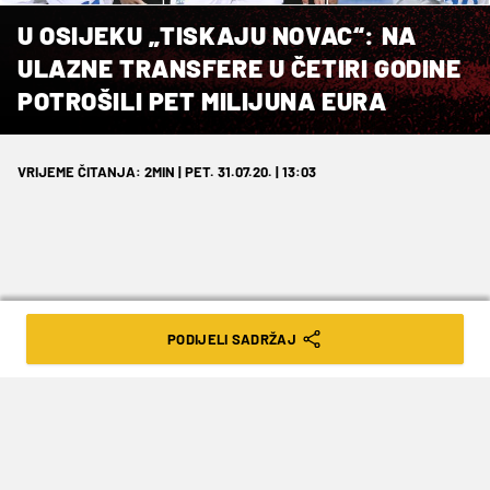
U OSIJEKU „TISKAJU NOVAC“: NA
ULAZNE TRANSFERE U ČETIRI GODINE
POTROŠILI PET MILIJUNA EURA
VRIJEME ČITANJA: 2MIN | PET. 31.07.20. | 13:03
Uvjerljivo najskuplje pojačanje u
PODIJELI SADRŽAJ
povijesti kluba je Antonio Mance.
Jedan od klubova koji je doživio najveću
transformaciju je
Osijek.
Dolaskom stranog