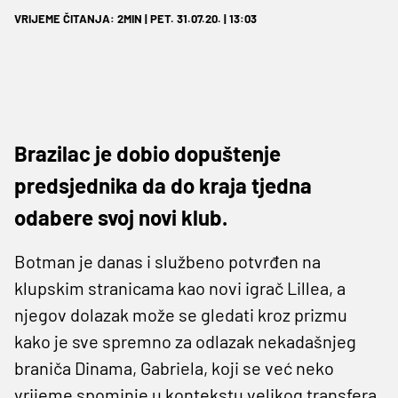
VRIJEME ČITANJA: 2MIN | PET. 31.07.20. | 13:03
Brazilac je dobio dopuštenje
predsjednika da do kraja tjedna
odabere svoj novi klub.
Botman je danas i službeno potvrđen na
klupskim stranicama kao novi igrač Lillea, a
njegov dolazak može se gledati kroz prizmu
kako je sve spremno za odlazak nekadašnjeg
braniča Dinama, Gabriela, koji se već neko
vrijeme spominje u kontekstu velikog transfera.