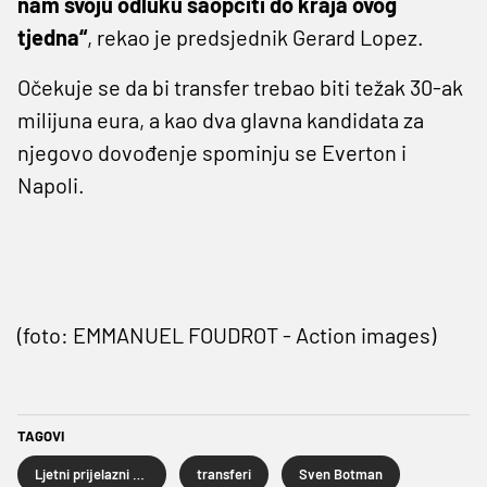
nam svoju odluku saopćiti do kraja ovog
tjedna“
, rekao je predsjednik Gerard Lopez.
Očekuje se da bi transfer trebao biti težak 30-ak
milijuna eura, a kao dva glavna kandidata za
njegovo dovođenje spominju se Everton i
Napoli.
(foto: EMMANUEL FOUDROT - Action images)
TAGOVI
Ljetni prijelazni rok
transferi
Sven Botman