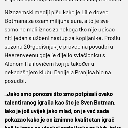
Nizozemski mediji pišu kako je Lille doveo
Botmana za osam milijuna eura, a to je sve
samo ne mali iznos za nekoga tko nije upisao
niti jedan službeni nastup za Kopljanike. Prošlu
sezonu 20-godišnjak je proveo na posudbi u
Heerenveenu gdje je dijelio svlačionicu s
Alenom Halilovićem koji je također u
nekadašnjem klubu Danijela Pranjića bio na
posudbi.
„Jako smo ponosni što smo potpisali ovako
talentiranog igrača kao što je Sven Botman.
Iako je još uvijek jako mlad, on je već sada
pokazao kako je on iznimno kvalitetan igrač
koji je igrao na visokoj razini kako za klub, tako