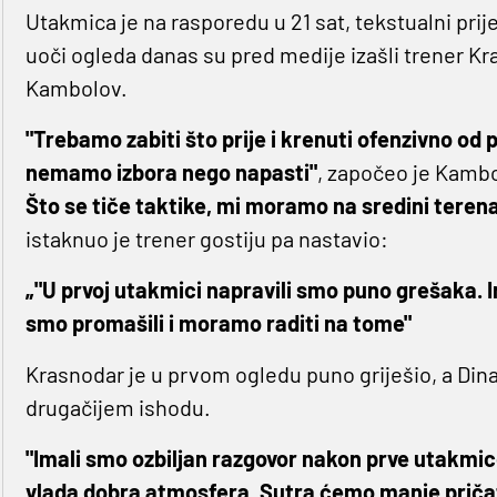
Utakmica je na rasporedu u 21 sat, tekstualni prij
uoči ogleda danas su pred medije izašli trener K
Kambolov.
"Trebamo zabiti što prije i krenuti ofenzivno od
nemamo izbora nego napasti"
, započeo je Kamb
Što se tiče taktike, mi moramo na sredini terena b
istaknuo je trener gostiju pa nastavio:
„"U prvoj utakmici napravili smo puno grešaka.
smo promašili i moramo raditi na tome"
Krasnodar je u prvom ogledu puno griješio, a Dina
drugačijem ishodu.
"Imali smo ozbiljan razgovor nakon prve utakmice
vlada dobra atmosfera. Sutra ćemo manje pričati