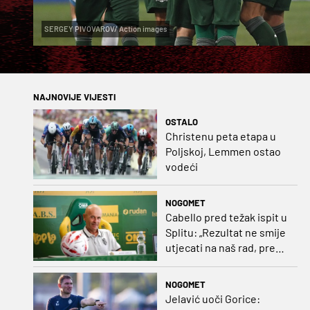
SERGEY PIVOVAROV/ Action images
NAJNOVIJE VIJESTI
OSTALO
Christenu peta etapa u
Poljskoj, Lemmen ostao
vodeći
NOGOMET
Cabello pred težak ispit u
Splitu: „Rezultat ne smije
utjecati na naš rad, pred
nama je dugo prvenstvo“
NOGOMET
Jelavić uoči Gorice: