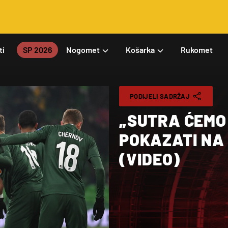
ti
SP 2026
Nogomet
Košarka
Rukomet
PODIJELI SADRŽAJ
„SUTRA ĆEMO 
POKAZATI NA
(VIDEO)