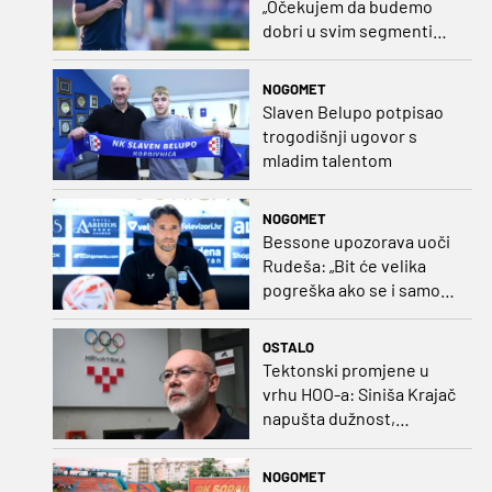
„Očekujem da budemo
dobri u svim segmentima
igre i pobjedu“
NOGOMET
Slaven Belupo potpisao
trogodišnji ugovor s
mladim talentom
NOGOMET
Bessone upozorava uoči
Rudeša: „Bit će velika
pogreška ako se i samo
malo opustimo“
OSTALO
Tektonski promjene u
vrhu HOO-a: Siniša Krajač
napušta dužnost,
razriješeno i svih osam
direktora
NOGOMET