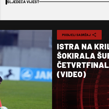
SLJEDEĆA VIJEST
PODIJELI SADRŽAJ
ISTRA NA KRI
ŠOKIRALA ŠUB
ČETVRTFINAL
(VIDEO)