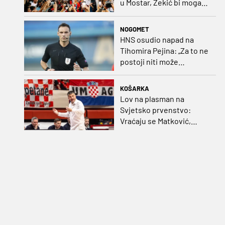
u Mostar, Zekić bi mogao
biti iznenađenje
NOGOMET
HNS osudio napad na
Tihomira Pejina: „Za to ne
postoji niti može
postojati opravdanje”
KOŠARKA
Lov na plasman na
Svjetsko prvenstvo:
Vraćaju se Matković,
Nakić i Drežnjak