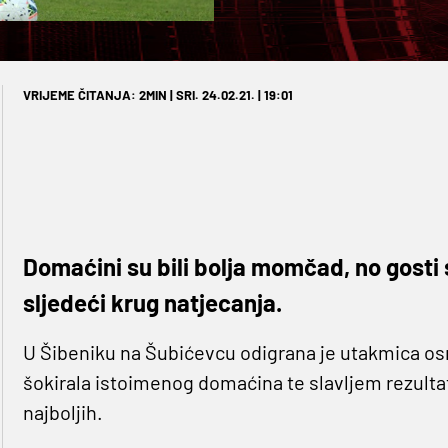
VRIJEME ČITANJA: 2MIN | SRI. 24.02.21. | 19:01
Domaćini su bili bolja momčad, no gosti su 
sljedeći krug natjecanja.
U Šibeniku na Šubićevcu odigrana je utakmica osmi
šokirala istoimenog domaćina te slavljem rezult
najboljih.