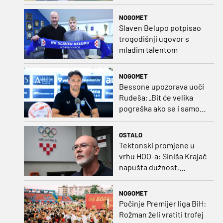
igre i pobjedu“
NOGOMET
Slaven Belupo potpisao
trogodišnji ugovor s
mladim talentom
NOGOMET
Bessone upozorava uoči
Rudeša: „Bit će velika
pogreška ako se i samo
malo opustimo“
OSTALO
Tektonski promjene u
vrhu HOO-a: Siniša Krajač
napušta dužnost,
razriješeno i svih osam
direktora
NOGOMET
Počinje Premijer liga BiH:
Rožman želi vratiti trofej