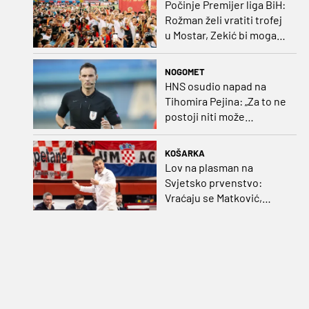
Počinje Premijer liga BiH:
Rožman želi vratiti trofej
u Mostar, Zekić bi mogao
biti iznenađenje
NOGOMET
HNS osudio napad na
Tihomira Pejina: „Za to ne
postoji niti može
postojati opravdanje”
KOŠARKA
Lov na plasman na
Svjetsko prvenstvo:
Vraćaju se Matković,
Nakić i Drežnjak