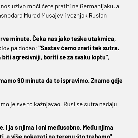
enos uživo moći ćete pratiti na Germanijaku, a
rasnodara Murad Musajev i veznjak Ruslan
 prve minute. Čeka nas jako teška utakmica,
olov pa dodao:
"Sastav ćemo znati tek sutra.
iti agresivniji, boriti se za svaku loptu"
,
 Imamo 90 minuta da to ispravimo. Znamo gdje
mo je sve to kažnjavao. Rusi se sutra nadaju
, i ja s njima i oni međusobno. Među njima
, a više pokazati na terenu što trebamo",