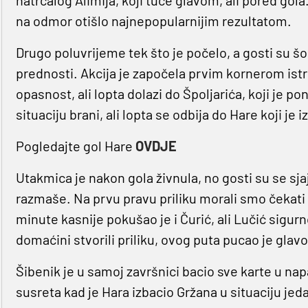
na odmor otišlo najnepopularnijim rezultatom.
Drugo poluvrijeme tek što je počelo, a gosti su šok
prednosti. Akcija je započela prvim kornerom istr
opasnost, ali lopta dolazi do Špoljarića, koji je 
situaciju brani, ali lopta se odbija do Hare koji je
Pogledajte gol Hare
OVDJE
Utakmica je nakon gola živnula, no gosti su se sja
razmaše. Na prvu pravu priliku morali smo čekati 
minute kasnije pokušao je i Čurić, ali Lučić sigu
domaćini stvorili priliku, ovog puta pucao je glav
Šibenik je u samoj završnici bacio sve karte u napa
susreta kad je Hara izbacio Gržana u situaciju jeda