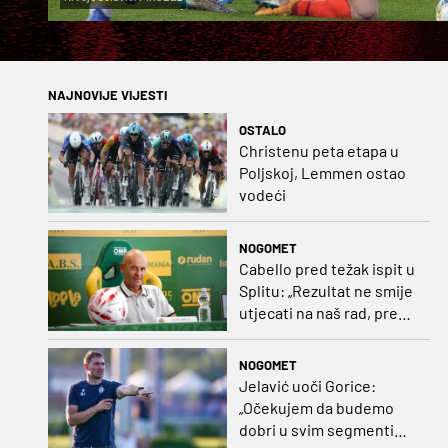
NAJNOVIJE VIJESTI
OSTALO
Christenu peta etapa u
Poljskoj, Lemmen ostao
vodeći
NOGOMET
Cabello pred težak ispit u
Splitu: „Rezultat ne smije
utjecati na naš rad, pred
nama je dugo prvenstvo“
NOGOMET
Jelavić uoči Gorice:
„Očekujem da budemo
dobri u svim segmentima