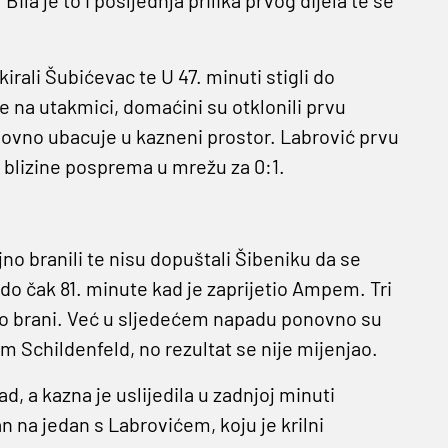
irali Šubićevac te U 47. minuti stigli do
e na utakmici, domaćini su otklonili prvu
ponovno ubacuje u kazneni prostor. Labrović prvu
 iz blizine posprema u mrežu za 0:1.
jno branili te nisu dopuštali Šibeniku da se
do čak 81. minute kad je zaprijetio Ampem. Tri
rno brani. Već u sljedećem napadu ponovno su
om Schildenfeld, no rezultat se nije mijenjao.
d, a kazna je uslijedila u zadnjoj minuti
n na jedan s Labrovićem, koju je krilni