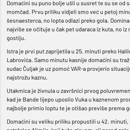
Domaćini su puno bolje ušli u susret te su se od 
momčad. Prvu priliku vidjeli smo već u petoj minut
šesnaesterca, no lopta odlazi preko gola. Domin
najviše se očituje u čak pet udaraca iz kuta, no iz 
gostiju.
Istra je prvi put zaprijetila u 25. minuti preko Hal
Labrovića. Samo minutu kasnije domaćini su traži
sudac Čuljak je uz pomoć VAR-a provjerio situaciju,
najstrožu kaznu.
Utakmica je živnula u završnici prvog poluvremena,
kad je Bande lijepo uposlio Vuka u kaznenom pro
najbolje primio loptu te je otišao previše prema go
Domaćini su veliku priliku propustili u 42. minuti,
natrčalog Alimija, koji tuče glavom, ali pored gola. 