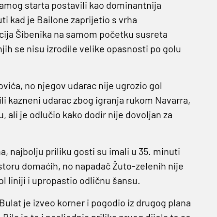
samog starta postavili kao dominantnija
i kad je Bailone zaprijetio s vrha
acija Šibenika na samom početku susreta
njih se nisu izrodile velike opasnosti po golu
ilovića, no njegov udarac nije ugrozio gol
li kazneni udarac zbog igranja rukom Navarra,
 ali je odlučio kako dodir nije dovoljan za
 najbolju priliku gosti su imali u 35. minuti
storu domaćih, no napadač Žuto-zelenih nije
l liniji i upropastio odličnu šansu.
 Bulat je izveo korner i pogodio iz drugog plana
Bila je to i posljednja prilika prvog dijela te se