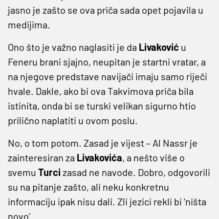
jasno je zašto se ova priča sada opet pojavila u
medijima.
Ono što je važno naglasiti je da
Livaković
u
Feneru brani sjajno, neupitan je startni vratar, a
na njegove predstave navijači imaju samo riječi
hvale. Dakle, ako bi ova Takvimova priča bila
istinita, onda bi se turski velikan sigurno htio
prilično naplatiti u ovom poslu.
No, o tom potom. Zasad je vijest – Al Nassr je
zainteresiran za
Livakovića
, a nešto više o
svemu
Turci
zasad ne navode. Dobro, odgovorili
su na pitanje zašto, ali neku konkretnu
informaciju ipak nisu dali. Zli jezici rekli bi ‘ništa
novo’…