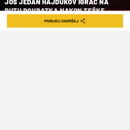
JOŠ JEDAN HAJDUKOV IGRAČ NA
PUTU POVRATKA NAKON TEŠKE
OZLJEDE
PODIJELI SADRŽAJ
VRIJEME ČITANJA: 2MIN | SRI. 13.03.24. | 17:20
Meljnjak se ozlijedio krajem listopada,
a prognoze su bile da neće zaigrati više
ove sezone
Nakon povratka
Josipa Brekala
i sve skorijeg
povratka
Ivana Perišića
koji se očekuje, stigla je