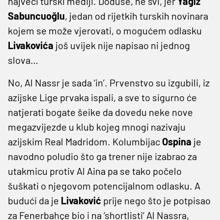
najveći turski mediji. Doduše, ne svi, jer
Yağız
Sabuncuoğlu
, jedan od rijetkih turskih novinara
kojem se može vjerovati, o mogućem odlasku
Livakovića
još uvijek nije napisao ni jednog
slova…
No, Al Nassr je sada ‘in’. Prvenstvo su izgubili, iz
azijske Lige prvaka ispali, a sve to sigurno će
natjerati bogate šeike da dovedu neke nove
megazvijezde u klub kojeg mnogi nazivaju
azijskim Real Madridom. Kolumbijac
Ospina
je
navodno poludio što ga trener nije izabrao za
utakmicu protiv Al Aina pa se tako počelo
šuškati o njegovom potencijalnom odlasku. A
budući da je
Livaković
prije nego što je potpisao
za Fenerbahçe bio i na ‘shortlisti’ Al Nassra,