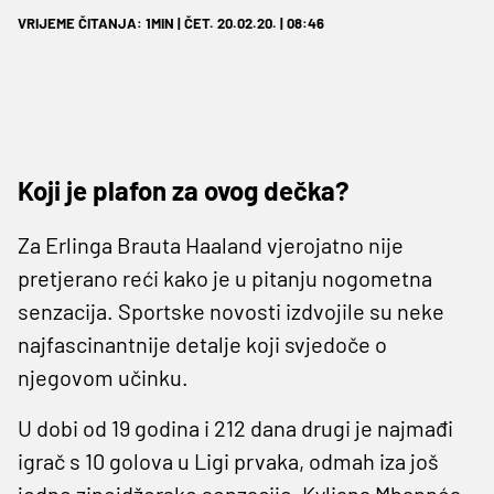
VRIJEME ČITANJA: 1MIN | ČET. 20.02.20. | 08:46
Koji je plafon za ovog dečka?
Za Erlinga Brauta Haaland vjerojatno nije
pretjerano reći kako je u pitanju nogometna
senzacija. Sportske novosti izdvojile su neke
najfascinantnije detalje koji svjedoče o
njegovom učinku.
U dobi od 19 godina i 212 dana drugi je najmađi
igrač s 10 golova u Ligi prvaka, odmah iza još
jedne zinejdžerske senzacije, Kyliana Mbappéa