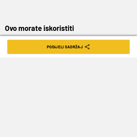
Ovo morate iskoristiti
|21:00| WOLFSBURG – MALMO (tip 1, tečaj 1.5)
PODIJELI SADRŽAJ
Za kraj izdvajamo dvoboj u kojem bismo mogli
vidjeti dvojicu Hrvata, a obojica bi se mogli naći i
na završnom popisu Zlatka Dalića za Euro. Josip
Brekalo već se ustalio kao nezaobilazni Vatreni,
dok Marin Pongračić tek treba osigurati takav
status. Očekujemo da obojica dobiju svoje
minute večeras, a svakako da će pritom biti i
veliki favoriti za pobjedu protiv švedske
momčadi.