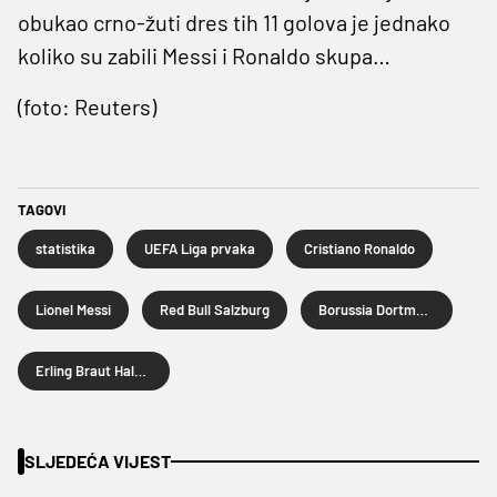
obukao crno-žuti dres tih 11 golova je jednako
koliko su zabili Messi i Ronaldo skupa…
(foto: Reuters)
TAGOVI
statistika
UEFA Liga prvaka
Cristiano Ronaldo
Lionel Messi
Red Bull Salzburg
Borussia Dortmund
Erling Braut Haland
SLJEDEĆA VIJEST