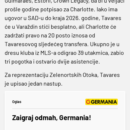
Guimaraes, Estoril, Crown Legacy, da bi u veljači
prošle godine potpisao za Charlotte. Iako ima
ugovor u SAD-u do kraja 2026. godine, Tavares
će u Varaždin stići besplatno, ali Charlotte će
zadržati pravo na 20 posto iznosa od
Tavaresovog sljedećeg transfera. Ukupno je u
dresu kluba iz MLS-a odigrao 39 utakmica, zabio
tri pogotka i ostvario dvije asistencije.
Za reprezentaciju Zelenortskih Otoka, Tavares
je upisao jedan nastup.
Oglas
Zaigraj odmah, Germania!