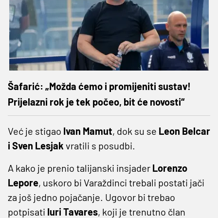
Šafarić: „Možda ćemo i promijeniti sustav!
Prijelazni rok je tek počeo, bit će novosti“
Već je stigao
Ivan Mamut
, dok su se
Leon Belcar
i Sven Lesjak
vratili s posudbi.
A kako je prenio talijanski insjader
Lorenzo
Lepore
, uskoro bi Varaždinci trebali postati jači
za još jedno pojačanje. Ugovor bi trebao
potpisati
Iuri Tavares
, koji je trenutno član