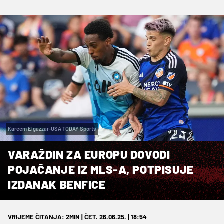
Kareem Elgazzar-USA TODAY Sports
VARAŽDIN ZA EUROPU DOVODI
POJAČANJE IZ MLS-A, POTPISUJE
IZDANAK BENFICE
VRIJEME ČITANJA: 2MIN | ČET. 26.06.25. | 18:54