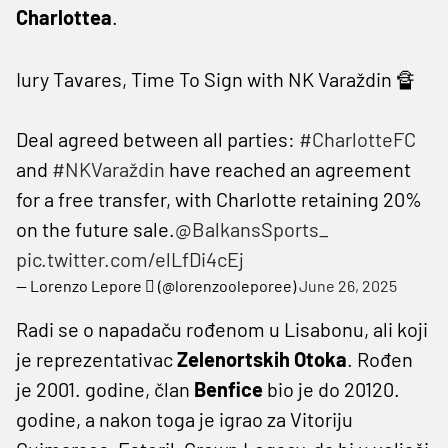
Charlottea
.
Iury Tavares, Time To Sign with NK Varaždin 🔏
Deal agreed between all parties:
#CharlotteFC
and
#NKVaraždin
have reached an agreement
for a free transfer, with Charlotte retaining 20%
on the future sale.
@BalkansSports_
pic.twitter.com/elLfDi4cEj
— Lorenzo Lepore  (@lorenzooleporee)
June 26, 2025
Radi se o napadaču rođenom u Lisabonu, ali koji
je reprezentativac
Zelenortskih Otoka
. Rođen
je 2001. godine, član
Benfice
bio je do 20120.
godine, a nakon toga je igrao za Vitoriju