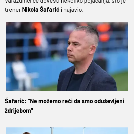
Varaždinci će dovesti nekoliko pojačanja, što je
trener
Nikola Šafarić
i najavio.
Šafarić: "Ne možemo reći da smo oduševljeni
ždrijebom"