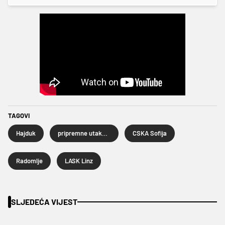
TAGOVI
Hajduk
pripremne utakmice
CSKA Sofija
Radomlje
LASK Linz
SLJEDEĆA VIJEST