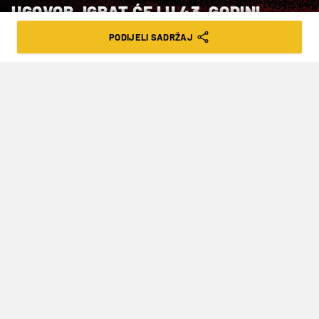
UGOVOR, IGRAT ĆE I U 43. GODINI
ŽIVOTA!
PODIJELI SADRŽAJ
VRIJEME ČITANJA: 2MIN | ČET. 26.06.25. | 18:54
Od kakvog je materijala satkana
portugalska ikona, nitko ne zna, ali
sretni smo da ćemo ga još barem dvije
godine gledati na nogometnim
terenima