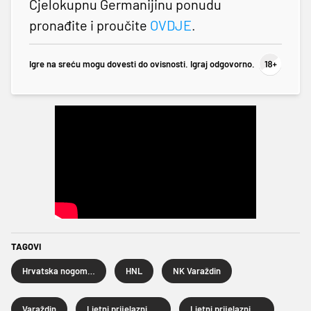
Cjelokupnu Germanijinu ponudu
pronađite i proučite
OVDJE
.
Igre na sreću mogu dovesti do ovisnosti. Igraj odgovorno.
TAGOVI
Hrvatska nogometna liga
HNL
NK Varaždin
Varaždin
Ljetni prijelazni rok
Ljetni prijelazni rok 2025.