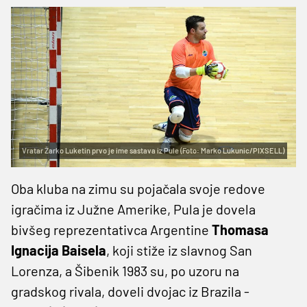
Vratar Žarko Luketin prvo je ime sastava iz Pule (Foto: Marko Lukunic/PIXSELL)
Oba kluba na zimu su pojačala svoje redove
igračima iz Južne Amerike, Pula je dovela
bivšeg reprezentativca Argentine
Thomasa
Ignacija Baisela
, koji stiže iz slavnog San
Lorenza, a Šibenik 1983 su, po uzoru na
gradskog rivala, doveli dvojac iz Brazila -