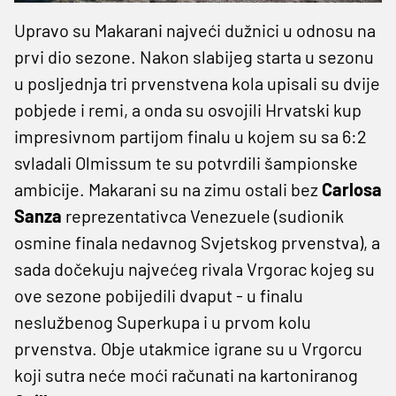
Upravo su Makarani najveći dužnici u odnosu na
prvi dio sezone. Nakon slabijeg starta u sezonu
u posljednja tri prvenstvena kola upisali su dvije
pobjede i remi, a onda su osvojili Hrvatski kup
impresivnom partijom finalu u kojem su sa 6:2
svladali Olmissum te su potvrdili šampionske
ambicije. Makarani su na zimu ostali bez
Carlosa
Sanza
reprezentativca Venezuele (sudionik
osmine finala nedavnog Svjetskog prvenstva), a
sada dočekuju najvećeg rivala Vrgorac kojeg su
ove sezone pobijedili dvaput - u finalu
neslužbenog Superkupa i u prvom kolu
prvenstva. Obje utakmice igrane su u Vrgorcu
koji sutra neće moći računati na kartoniranog