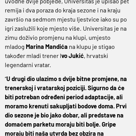
uvodne dvije pobjede, Universitas je upisao pet
remija i dva poraza do kraja sezone i na kraju
završio na sedmom mjestu ljestvice iako su po
igri zaslužili koje mjesto više. Universitas je na
zimu doživio promjenu na klupi, umjesto
mladog
Marina Mandića
na klupu je stigao
također mladi trener I
vo Jukić
, hrvatski
legendarni vratar.
“
U drugi dio ulazimo s dvije bitne promjene, na
trenerskoj i vratarskoj poziciji. Sigurno da će
biti potreban određeni period adaptacije, ali
moramo krenuti sakupljati bodove doma. Prvi
dio sezone je bio jako dobar, ali predstave na
domaćem parketu moraju biti bolje. Gripe
moraju biti naša utvrda bez obzira na