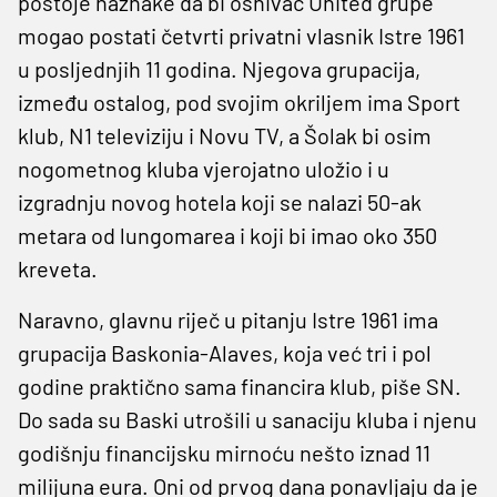
postoje naznake da bi osnivač United grupe
mogao postati četvrti privatni vlasnik Istre 1961
u posljednjih 11 godina. Njegova grupacija,
između ostalog, pod svojim okriljem ima Sport
klub, N1 televiziju i Novu TV, a Šolak bi osim
nogometnog kluba vjerojatno uložio i u
izgradnju novog hotela koji se nalazi 50-ak
metara od lungomarea i koji bi imao oko 350
kreveta.
Naravno, glavnu riječ u pitanju Istre 1961 ima
grupacija Baskonia-Alaves, koja već tri i pol
godine praktično sama financira klub, piše SN.
Do sada su Baski utrošili u sanaciju kluba i njenu
godišnju financijsku mirnoću nešto iznad 11
milijuna eura. Oni od prvog dana ponavljaju da je