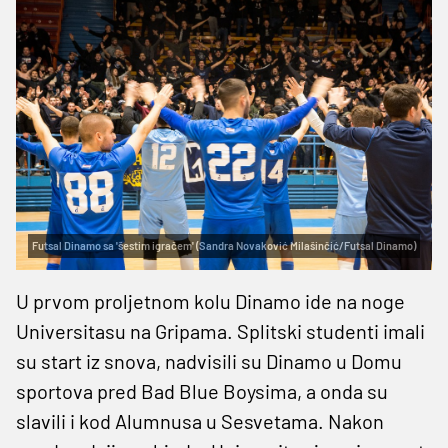
Futsal Dinamo sa 'šestim igračem' (Sandra Novaković Milašinčić/Futsal Dinamo)
U prvom proljetnom kolu Dinamo ide na noge
Universitasu na Gripama. Splitski studenti imali
su start iz snova, nadvisili su Dinamo u Domu
sportova pred Bad Blue Boysima, a onda su
slavili i kod Alumnusa u Sesvetama. Nakon