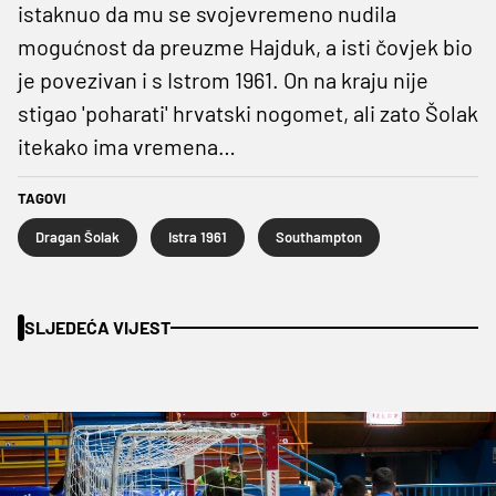
istaknuo da mu se svojevremeno nudila
mogućnost da preuzme Hajduk, a isti čovjek bio
je povezivan i s Istrom 1961. On na kraju nije
stigao 'poharati' hrvatski nogomet, ali zato Šolak
itekako ima vremena…
TAGOVI
Dragan Šolak
Istra 1961
Southampton
SLJEDEĆA VIJEST