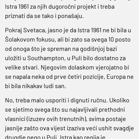
Istra 1961 za njih dugoročni projekt i treba
priznati da se tako i ponašaju.
Pokraj Svetaca, jasno je da Istra 1961 ne bi bila u
Šolakovom fokusu, ali bi zato sa svega 10 posto
od onoga što je spreman na godišnjoj bazi
uložiti u Southampton, u Puli bilo dostatno za
velike stvari. Njegovim dolaskom vjerojatno bi
se napala neka od prve četiri pozicije, Europa ne
bi bila nikakav ludi san.
No, treba malo usporiti i dignuti ručnu. Ukoliko
se sjetimo svega što su najavljivali prethodni
vlasnici (izuzev ovih trenutnih), svima postaje
jasnije zašto ova vijest izaziva veći ushit svagdje
drugdje nego u Puli. Istra kao regija je