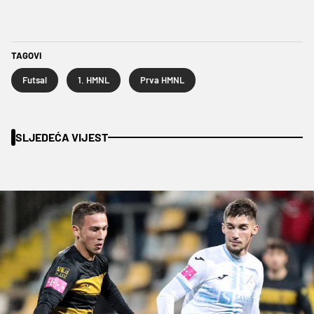
TAGOVI
Futsal
1. HMNL
Prva HMNL
SLJEDEĆA VIJEST