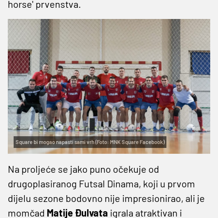
horse' prvenstva.
Square bi mogao napasti sami vrh (Foto: MNK Square Facebook)
Na proljeće se jako puno očekuje od
drugoplasiranog Futsal Dinama, koji u prvom
dijelu sezone bodovno nije impresionirao, ali je
momčad
Matije Đulvata
igrala atraktivan i