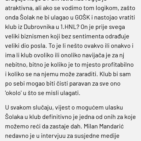
atraktivna, ali ako se vodimo tom logikom, zašto
onda Šolak ne bi ulagao u GOŠK i nastojao vratiti
klub iz Dubrovnika u 1.HNL? On je prije svega
veliki biznismen koji bez sentimenta odrađuje
veliki dio posla. To je li nešto ovakvo ili onakvo i
ima li klub ovoliko ili onoliko navijača je za nj
nebitno, bitno je koliko je to mjesto profitabilno
i koliko se na njemu može zaraditi. Klub bi sam
po sebi mogao biti čisti paravan za sve ono
'okolo' u što se misli ulagati.
U svakom slučaju, vijest o mogućem ulasku
Šolaka u klub definitivno je jedna od onih za koje
možemo reći da zastaje dah. Milan Mandarić
nedavno je u intervjuu za susjedne medije