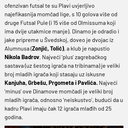
ofenzivan futsal te su Plavi uvjerljivo
najefikasnija momčad lige, s 10 golova više od
druge Futsal Pule (i 15 više od Olmissuma koji
ima dvije utakmice manje). Dinamo je odradio i
jake pripreme u Švedskoj, doveo je dvojac iz
Alumnusa (
Zonjić, Tolić)
, a klub je napustio
Nikola Badrov
. Najveći 'plus' zagrebačkog
sastava (uz šestog igrača na tribinama) je veliki
broj mladih igrača koji stasaju uz iskusne
Kanjuha, Grbešu, Prgometa i Pavlića.
Najveći
'minus' ove Dinamove momčadi je veliki broj
mladih igrača, odnosno 'neiskustvo', budući da u
kadru Plavi imaju čak 12 igrača mlađih od 25
godina.