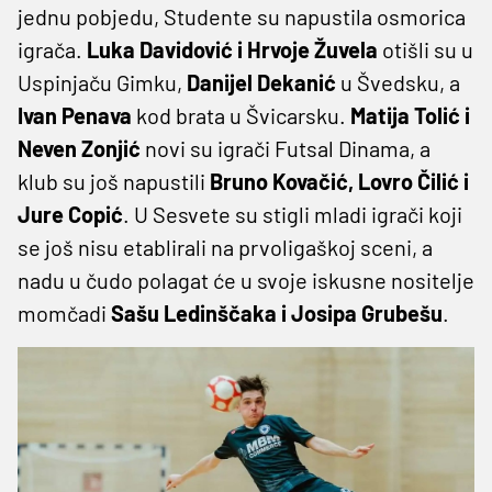
jednu pobjedu, Studente su napustila osmorica
igrača.
Luka Davidović i Hrvoje Žuvela
otišli su u
Uspinjaču Gimku,
Danijel Dekanić
u Švedsku, a
Ivan Penava
kod brata u Švicarsku.
Matija Tolić i
Neven Zonjić
novi su igrači Futsal Dinama, a
klub su još napustili
Bruno Kovačić, Lovro Čilić i
Jure Copić
. U Sesvete su stigli mladi igrači koji
se još nisu etablirali na prvoligaškoj sceni, a
nadu u čudo polagat će u svoje iskusne nositelje
momčadi
Sašu Ledinščaka i Josipa Grubešu
.