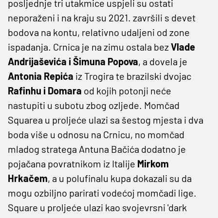
posljednje tri utakmice uspjeli su ostati
neporaženi i na kraju su 2021. završili s devet
bodova na kontu, relativno udaljeni od zone
ispadanja. Crnica je na zimu ostala bez
Vlade
Andrijaševića i Šimuna Popova
, a dovela je
Antonia Repića
iz Trogira te brazilski dvojac
Rafinhu i Domara
od kojih potonji neće
nastupiti u subotu zbog ozljede. Momčad
Squarea u proljeće ulazi sa šestog mjesta i dva
boda više u odnosu na Crnicu, no momčad
mladog stratega Antuna Bačića dodatno je
pojačana povratnikom iz Italije
Mirkom
Hrkačem
, a u polufinalu kupa dokazali su da
mogu ozbiljno parirati vodećoj momčadi lige.
Square u proljeće ulazi kao svojevrsni 'dark