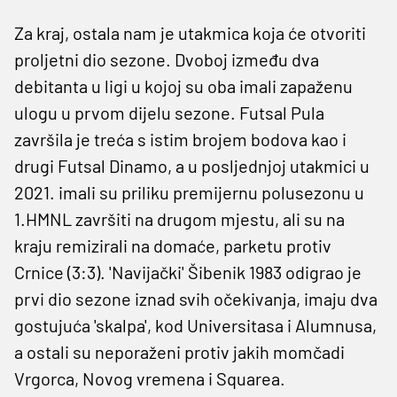
Za kraj, ostala nam je utakmica koja će otvoriti
proljetni dio sezone. Dvoboj između dva
debitanta u ligi u kojoj su oba imali zapaženu
ulogu u prvom dijelu sezone. Futsal Pula
završila je treća s istim brojem bodova kao i
drugi Futsal Dinamo, a u posljednjoj utakmici u
2021. imali su priliku premijernu polusezonu u
1.HMNL završiti na drugom mjestu, ali su na
kraju remizirali na domaće, parketu protiv
Crnice (3:3). 'Navijački' Šibenik 1983 odigrao je
prvi dio sezone iznad svih očekivanja, imaju dva
gostujuća 'skalpa', kod Universitasa i Alumnusa,
a ostali su neporaženi protiv jakih momčadi
Vrgorca, Novog vremena i Squarea.