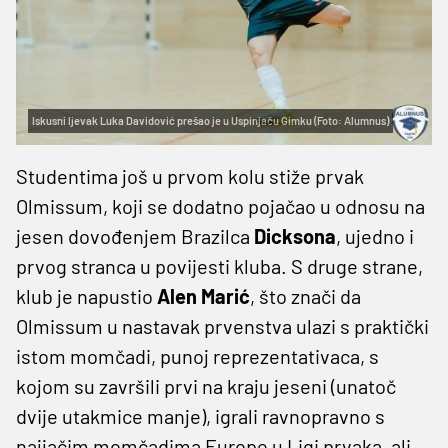
Iskusni ljevak Luka Davidović prešao je u Uspinjaču Gimku (Foto: Alumnus)
Studentima još u prvom kolu stiže prvak
Olmissum, koji se dodatno pojačao u odnosu na
jesen dovođenjem Brazilca
Dicksona
, ujedno i
prvog stranca u povijesti kluba. S druge strane,
klub je napustio
Alen Marić
, što znači da
Olmissum u nastavak prvenstva ulazi s praktički
istom momčadi, punoj reprezentativaca, s
kojom su završili prvi na kraju jeseni (unatoč
dvije utakmice manje), igrali ravnopravno s
najjačim momčadima Europe u Ligi prvaka, ali