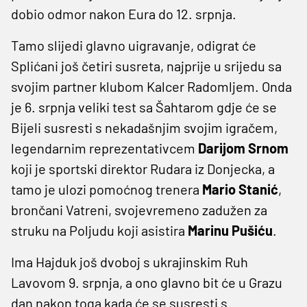
dobio odmor nakon Eura do 12. srpnja.
Tamo slijedi glavno uigravanje, odigrat će
Splićani još četiri susreta, najprije u srijedu sa
svojim partner klubom Kalcer Radomljem. Onda
je 6. srpnja veliki test sa Šahtarom gdje će se
Bijeli susresti s nekadašnjim svojim igračem,
legendarnim reprezentativcem
Darijom Srnom
koji je sportski direktor Rudara iz Donjecka, a
tamo je ulozi pomoćnog trenera
Mario Stanić
,
brončani Vatreni, svojevremeno zadužen za
struku na Poljudu koji asistira
Marinu Pušiću
.
Ima Hajduk još dvoboj s ukrajinskim Ruh
Lavovom 9. srpnja, a ono glavno bit će u Grazu
dan nakon toga kada će se susresti s