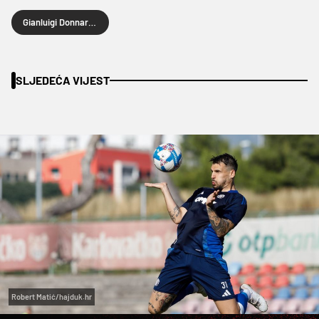
Gianluigi Donnarumma
SLJEDEĆA VIJEST
Robert Matić/hajduk.hr