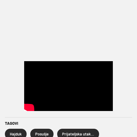
TAGOVI
Hajduk
Posušje
Prijateljska utakmica