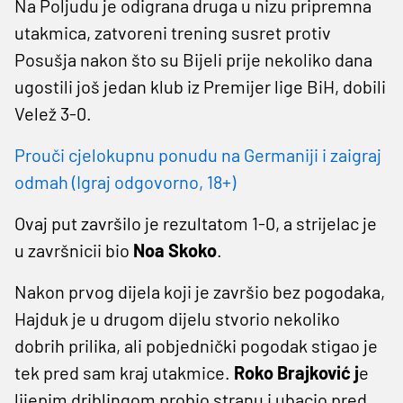
Na Poljudu je odigrana druga u nizu pripremna
utakmica, zatvoreni trening susret protiv
Posušja nakon što su Bijeli prije nekoliko dana
ugostili još jedan klub iz Premijer lige BiH, dobili
Velež 3-0.
Prouči cjelokupnu ponudu na Germaniji i zaigraj
odmah (Igraj odgovorno, 18+)
Ovaj put završilo je rezultatom 1-0, a strijelac je
u završnicii bio
Noa Skoko
.
Nakon prvog dijela koji je završio bez pogodaka,
Hajduk je u drugom dijelu stvorio nekoliko
dobrih prilika, ali pobjednički pogodak stigao je
tek pred sam kraj utakmice.
Roko Brajković j
e
lijepim driblingom probio stranu i ubacio pred