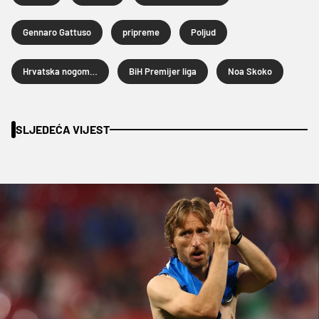
Gennaro Gattuso
pripreme
Poljud
Hrvatska nogometna liga
BiH Premijer liga
Noa Skoko
SLJEDEĆA VIJEST