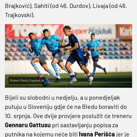
Brajković), Sahiti (od 46. Durdov), Livaja (od 46.
Trajkovski).
Robert Matić/hajduk.hr
Bijeli su slobodni u nedjelju, a u ponedjeljak
putuju u Sloveniju gdje će na Bledu boraviti do
10. srpnja. Ove dvije provjere poslužit će treneru
Gennaru Gattusu
pri sastavljanju popisa za
putnika na kojemu neće biti
Ivana Perišća
jer je