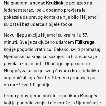
Maignanom, a sudac
Kružliak
je pokazao na
jedanaesterac. Ipak, dodatno provjera je
pokazala da pravog kontakta nije bilo i Nijemci
su ostali bez udarca s bijele točke.
Novu lijepu akciju Nijemci su kreirali u 37.
minuti. Sve je zaključeno udarcem
Füllkruga
,
koji je pogodio vratnicu. Dakako, svi ti promašaji
Njemačke na kraju su kažnjeni, a Francuska je
povela u 45. minuti. Ubačaj je lijepo smirio
Mbappé, zaljuljao je svog čuvara i kroz nekoliko
suparničkih igrača i Ter Stegena pronašao put
do mreže za 1-0 gostiju.
Drugo poluvrijeme počelo je prilikom Mbappéa,
koji je pogodio vanjski dio mreže, a Njemačka je