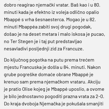
dobro reagirao njemački vratar. Baš kao i u 80.
minuti kada je efektno iz voleja odlično opalio
Mbappé s vrha šesnaesterca. Mogao je u 82.
minuti Mbappéa zabiti svoj drugi pogodak,
došao je na deset metara i malo iskosa je pucao,
no Ter Stegen je i taj put predstavljao
nesavladivi posljednji zid za Francuze.
Do ključnog pogotka na putu prema trećem
mjestu Francuska je došla u 84. minuti. Nakon
grube pogreške domaće obrane Mbappé je
krenuo sam prema njemačkom vrataru. Akciju
je pratio Olise kojeg je Mbappé uposlio, a ovome
je bilo jednostavno pogoditi prazna vrata za 2-0.
Do kraja dvoboja Njemačka je pokušala smanjiti