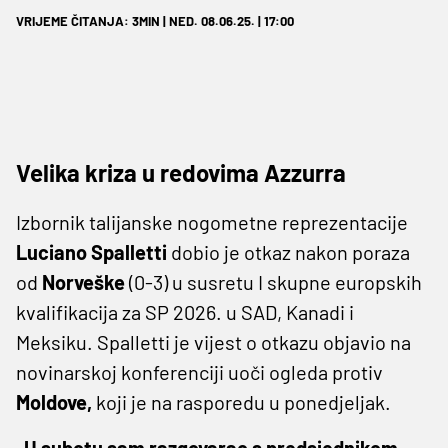
VRIJEME ČITANJA: 3MIN | NED. 08.06.25. | 17:00
Velika kriza u redovima Azzurra
Izbornik talijanske nogometne reprezentacije
Luciano Spalletti
dobio je otkaz nakon poraza
od
Norveške
(0-3) u susretu I skupne europskih
kvalifikacija za SP 2026. u SAD, Kanadi i
Meksiku. Spalletti je vijest o otkazu objavio na
novinarskoj konferenciji uoči ogleda protiv
Moldove,
koji je na rasporedu u ponedjeljak.
„U subotu sam razgovarao s predsjednikom