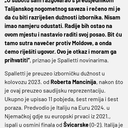
Talijanskog nogometnog saveza i rečeno mi je
da ću biti razriješen dužnosti izbornika.
Nisam
imao namjeru odustati. Radije bih ostao na
ovom mjestu i nastavio raditi svoj posao. Bit ću
tamo sutra navečer protiv Moldove, a onda
ćemo riješiti ugovor. Ovo je otkaz i moram ga
prihvatiti”
, priznao je Spalletti novinarima.
Spalletti je preuzeo izborničku dužnost u
kolovozu 2023. od
Roberta Mancinija
, nakon što
je ovaj preuzeo saudijsku reprezentaciju.
Ukupno je upisao 11 pobjeda, šest remija i šest
poraza. Predvodio je Italiju na Euru 2024. u
Njemačkoj gdje su europski prvaci iz 2021.,
ispali u osmini finala od
Švicarske
(0-2). Italija je