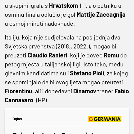
u skupini igrala s
Hrvatskom
1-1, a o putniku u
osminu finala odlučio je gol
Mattije
Zaccagnija
u osmoj minuti nadoknade.
Italiju, koja nije sudjelovala na posljednja dva
Svjetska prvenstva (2018., 2022.), mogao bi
preuzeti
Claudio
Ranieri
, koji je doveo
Romu
do
petog mjesta u talijanskoj ligi. Isto tako, među
glavnim kandidatima su i
Stefano Pioli
, za kojeg
se spominjalo da bi ovog ljeta mogao preuzeti
Fiorentinu
, ali i donedavni
Dinamov
trener
Fabio
Cannavaro
. (HP)
Oglas