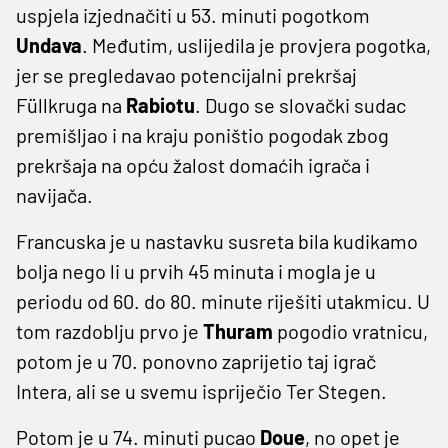
uspjela izjednačiti u 53. minuti pogotkom
Undava
. Međutim, uslijedila je provjera pogotka,
jer se pregledavao potencijalni prekršaj
Füllkruga na
Rabiotu
. Dugo se slovački sudac
premišljao i na kraju poništio pogodak zbog
prekršaja na opću žalost domaćih igrača i
navijača.
Francuska je u nastavku susreta bila kudikamo
bolja nego li u prvih 45 minuta i mogla je u
periodu od 60. do 80. minute riješiti utakmicu. U
tom razdoblju prvo je
Thuram
pogodio vratnicu,
potom je u 70. ponovno zaprijetio taj igrač
Intera, ali se u svemu ispriječio Ter Stegen.
Potom je u 74. minuti pucao
Doue
, no opet je