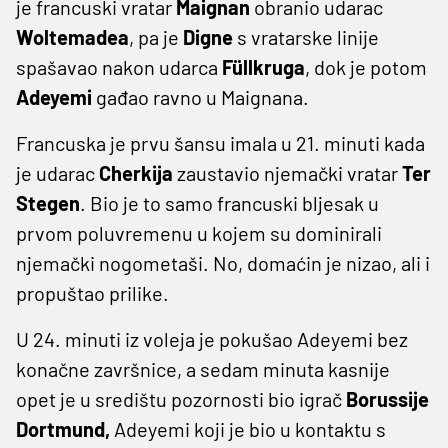
je francuski vratar
Maignan
obranio udarac
Woltemadea
, pa je
Digne
s vratarske linije
spašavao nakon udarca
Füllkruga
, dok je potom
Adeyemi
gađao ravno u Maignana.
Francuska je prvu šansu imala u 21. minuti kada
je udarac
Cherkija
zaustavio njemački vratar
Ter
Stegen
. Bio je to samo francuski bljesak u
prvom poluvremenu u kojem su dominirali
njemački nogometaši. No, domaćin je nizao, ali i
propuštao prilike.
U 24. minuti iz voleja je pokušao Adeyemi bez
konačne završnice, a sedam minuta kasnije
opet je u središtu pozornosti bio igrač
Borussije
Dortmund,
Adeyemi koji je bio u kontaktu s