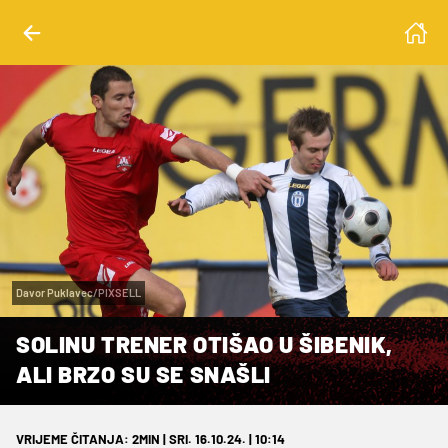
Davor Puklavec/PIXSELL
SOLINU TRENER OTIŠAO U ŠIBENIK,
ALI BRZO SU SE SNAŠLI
VRIJEME ČITANJA: 2MIN | SRI. 16.10.24. | 10:14