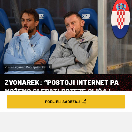
Vjeran Zganec Rogulja/PIXSELL
ZVONAREK: “POSTOJI INTERNET PA
MOŽEMO GLEDATI POTEZE OLIĆA I
KRANJČARA”
PODIJELI SADRŽAJ
VRIJEME ČITANJA: 2MIN | SRI. 16.10.24. | 10:14