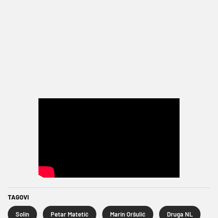
TAGOVI
Solin
Petar Matetić
Marin Oršulić
Druga NL