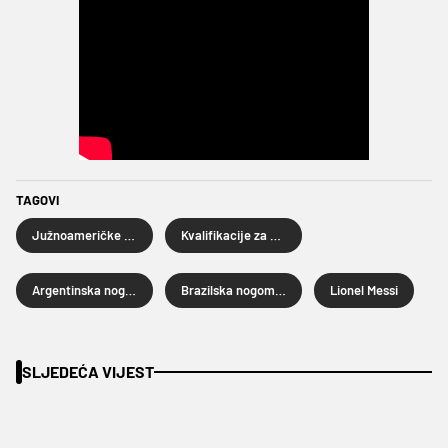
TAGOVI
Južnoameričke kvalifikacije za Svjetsko prvenstvo 2026.
Kvalifikacije za SP 2026
Argentinska nogometna reprezentacija
Brazilska nogometna reprezentacija
Lionel Messi
SLJEDEĆA VIJEST