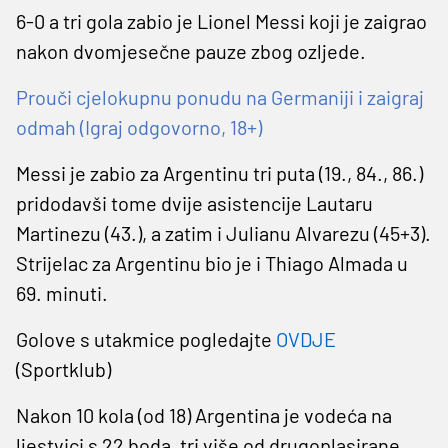
6-0 a tri gola zabio je Lionel Messi koji je zaigrao
nakon dvomjesečne pauze zbog ozljede.
Prouči cjelokupnu ponudu na Germaniji i zaigraj
odmah (Igraj odgovorno, 18+)
Messi je zabio za Argentinu tri puta (19., 84., 86.)
pridodavši tome dvije asistencije Lautaru
Martinezu (43.), a zatim i Julianu Alvarezu (45+3).
Strijelac za Argentinu bio je i Thiago Almada u
69. minuti.
Golove s utakmice pogledajte
OVDJE
(Sportklub)
Nakon 10 kola (od 18) Argentina je vodeća na
ljestvici s 22 boda, tri više od drugoplasirane