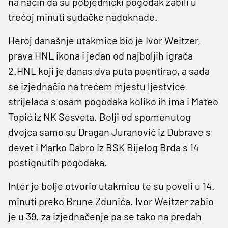
na način da su pobjednički pogodak zabili u
trećoj minuti sudačke nadoknade.
Heroj današnje utakmice bio je Ivor Weitzer,
prava HNL ikona i jedan od najboljih igrača
2.HNL koji je danas dva puta poentirao, a sada
se izjednačio na trećem mjestu ljestvice
strijelaca s osam pogodaka koliko ih ima i Mateo
Topić iz NK Sesveta. Bolji od spomenutog
dvojca samo su Dragan Juranović iz Dubrave s
devet i Marko Dabro iz BSK Bijelog Brda s 14
postignutih pogodaka.
Inter je bolje otvorio utakmicu te su poveli u 14.
minuti preko Brune Zdunića. Ivor Weitzer zabio
je u 39. za izjednačenje pa se tako na predah