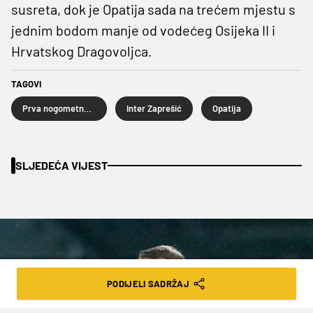
susreta, dok je Opatija sada na trećem mjestu s
jednim bodom manje od vodećeg Osijeka II i
Hrvatskog Dragovoljca.
TAGOVI
Prva nogometna liga
Inter Zaprešić
Opatija
SLJEDEĆA VIJEST
PODIJELI SADRŽAJ