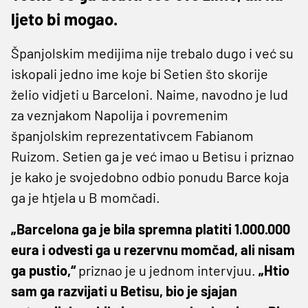
ljeto bi mogao.
Španjolskim medijima nije trebalo dugo i već su
iskopali jedno ime koje bi Setien što skorije
želio vidjeti u Barceloni. Naime, navodno je lud
za veznjakom Napolija i povremenim
španjolskim reprezentativcem Fabianom
Ruizom. Setien ga je već imao u Betisu i priznao
je kako je svojedobno odbio ponudu Barce koja
ga je htjela u B momčadi.
„Barcelona ga je bila spremna platiti 1.000.000
eura i odvesti ga u rezervnu momčad, ali nisam
ga pustio,“
priznao je u jednom intervjuu.
„Htio
sam ga razvijati u Betisu, bio je sjajan