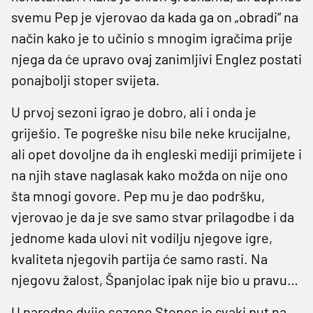
svemu Pep je vjerovao da kada ga on „obradi“ na
način kako je to učinio s mnogim igračima prije
njega da će upravo ovaj zanimljivi Englez postati
ponajbolji stoper svijeta.
U prvoj sezoni igrao je dobro, ali i onda je
griješio. Te pogreške nisu bile neke krucijalne,
ali opet dovoljne da ih engleski mediji primijete i
na njih stave naglasak kako možda on nije ono
šta mnogi govore. Pep mu je dao podršku,
vjerovao je da je sve samo stvar prilagodbe i da
jednome kada ulovi nit vodilju njegove igre,
kvaliteta njegovih partija će samo rasti. Na
njegovu žalost, Španjolac ipak nije bio u pravu…
U naredne dvije sezone Stones je svaki put na