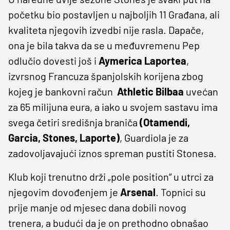
početku bio postavljen u najboljih 11 Građana, ali
kvaliteta njegovih izvedbi nije rasla. Dapače,
ona je bila takva da se u međuvremenu Pep
odlučio dovesti još i
Aymerica Laportea
,
izvrsnog Francuza španjolskih korijena zbog
kojeg je bankovni račun
Athletic Bilbaa
uvećan
za 65 milijuna eura, a iako u svojem sastavu ima
svega četiri središnja braniča
(Otamendi,
Garcia, Stones, Laporte)
, Guardiola je za
zadovoljavajući iznos spreman pustiti Stonesa.
Klub koji trenutno drži „pole position“ u utrci za
njegovim dovođenjem je
Arsenal
. Topnici su
prije manje od mjesec dana dobili novog
trenera, a budući da je on prethodno obnašao