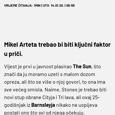
VRIJEME ČITANJA: 1MIN | UTO. 14.01.20. | 09:55
Mikel Arteta trebao bi biti ključni faktor
u priči.
Vijest je prvi u javnost plasirao
The Sun
, što
znači da ju moramo uzeti s malom dozom
opreza, ali što se više o njoj govori, to ona ima
sve većeg smisla. Naime, Stones je trebao biti
novi stup obrane Cityja i Tri lava, ali ovaj 25-
godišnjak iz
Barnsleyja
nikako ne uspijeva
postati ono što svi od njega očekuju.