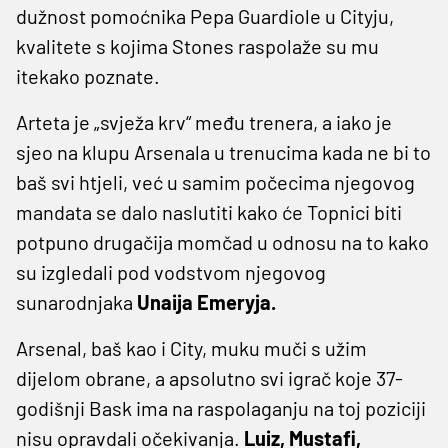
dužnost pomoćnika Pepa Guardiole u Cityju,
kvalitete s kojima Stones raspolaže su mu
itekako poznate.
Arteta je „svježa krv“ među trenera, a iako je
sjeo na klupu Arsenala u trenucima kada ne bi to
baš svi htjeli, već u samim počecima njegovog
mandata se dalo naslutiti kako će Topnici biti
potpuno drugačija momčad u odnosu na to kako
su izgledali pod vodstvom njegovog
sunarodnjaka
Unaija Emeryja.
Arsenal, baš kao i City, muku muči s užim
dijelom obrane, a apsolutno svi igrač koje 37-
godišnji Bask ima na raspolaganju na toj poziciji
nisu opravdali očekivanja.
Luiz, Mustafi,