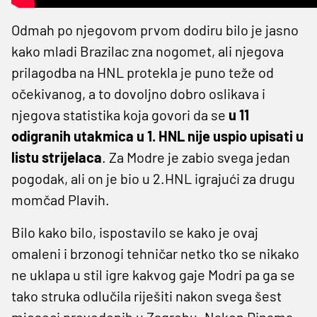
Odmah po njegovom prvom dodiru bilo je jasno
kako mladi Brazilac zna nogomet, ali njegova
prilagodba na HNL protekla je puno teže od
očekivanog, a to dovoljno dobro oslikava i
njegova statistika koja govori da se
u 11
odigranih utakmica u 1. HNL nije uspio upisati u
listu strijelaca
. Za Modre je zabio svega jedan
pogodak, ali on je bio u 2.HNL igrajući za drugu
momčad Plavih.
Bilo kako bilo, ispostavilo se kako je ovaj
omaleni i brzonogi tehničar netko tko se nikako
ne uklapa u stil igre kakvog gaje Modri pa ga se
tako struka odlučila riješiti nakon svega šest
mjeseci provedenih u Zagrebu. Nakon Dinama