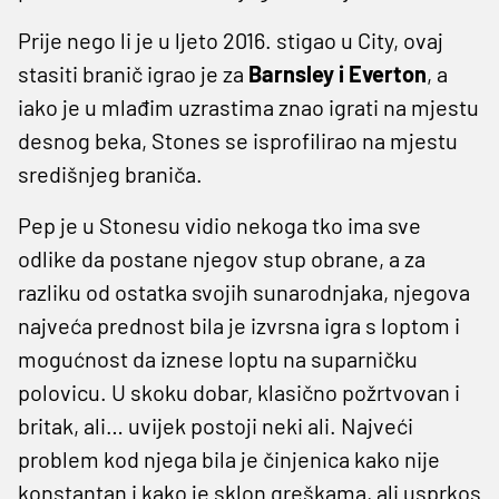
Prije nego li je u ljeto 2016. stigao u City, ovaj
stasiti branič igrao je za
Barnsley i Everton
, a
iako je u mlađim uzrastima znao igrati na mjestu
desnog beka, Stones se isprofilirao na mjestu
središnjeg braniča.
Pep je u Stonesu vidio nekoga tko ima sve
odlike da postane njegov stup obrane, a za
razliku od ostatka svojih sunarodnjaka, njegova
najveća prednost bila je izvrsna igra s loptom i
mogućnost da iznese loptu na suparničku
polovicu. U skoku dobar, klasično požrtvovan i
britak, ali… uvijek postoji neki ali. Najveći
problem kod njega bila je činjenica kako nije
konstantan i kako je sklon greškama, ali usprkos