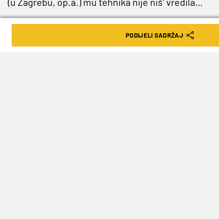
(u Zagrebu, op.a.) mu tehnika nije niš' vredila…
PODIJELI SADRŽAJ
Nakon izvrsne sezone u Brazilu stigao je poziv s
Bliskog istoka.
Al-Wahda
, klub iz Saudijske
Arabije, postala je njegov novi dom, a u Meki su
odlučili za njegove usluge na račun brazilskog
Club Athletico Paranaense
uplatiti četiri
milijuna eura.
U narednih godinu i pol dana mladi Brazilac
pokazao se kao pristojno pojačanje za Saudijce,
a u
43 nastupa zabio je 10 pogodaka
. Ipak, ove
sezone osjetan je njegov pad u formi, a šeici su
poznati po tome što nemaju strpljenja
apsolutno nikoga čekati. Kada su mu prigovorili,