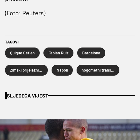
(Foto: Reuters)
TAGOVI
Quique Setien
Fabian Ruiz
Barcelona
Zimski prijelazni rok
Napoli
nogometni transferi
SLJEDEĆA VIJEST