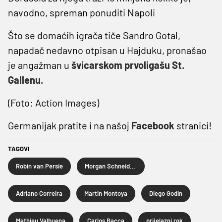
navodno, spreman ponuditi Napoli
Što se domaćih igrača tiče Sandro Gotal,
napadač nedavno otpisan u Hajduku, pronašao
je angažman u
švicarskom prvoligašu St.
Gallenu.
(Foto: Action Images)
Germanijak pratite i na našoj
Facebook
stranici!
TAGOVI
Robin van Persie
Morgan Schneiderlin
Adriano Correira
Martin Montoya
Diego Godin
Mathieu Valbuena
Carlos Bacca
prijelazni rok