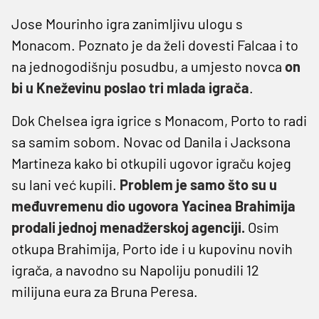
Jose Mourinho igra zanimljivu ulogu s
Monacom. Poznato je da želi dovesti Falcaa i to
na jednogodišnju posudbu, a umjesto novca
on
bi u Kneževinu poslao tri mlada igrača
.
Dok Chelsea igra igrice s Monacom, Porto to radi
sa samim sobom. Novac od Danila i Jacksona
Martineza kako bi otkupili ugovor igraču kojeg
su lani već kupili.
Problem je samo što su u
međuvremenu dio ugovora Yacinea Brahimija
prodali jednoj menadžerskoj agenciji.
Osim
otkupa Brahimija, Porto ide i u kupovinu novih
igrača, a navodno su Napoliju ponudili 12
milijuna eura za Bruna Peresa.