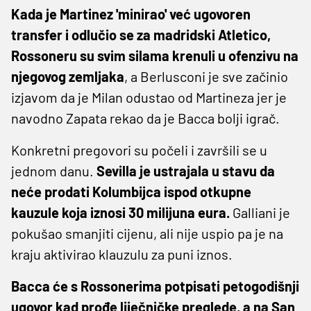
Kada je Martinez 'minirao' već ugovoren
transfer i odlučio se za madridski Atletico,
Rossoneru su svim silama krenuli u ofenzivu na
njegovog zemljaka
, a Berlusconi je sve začinio
izjavom da je Milan odustao od Martineza jer je
navodno Zapata rekao da je Bacca bolji igrač.
Konkretni pregovori su počeli i završili se u
jednom danu.
Sevilla je ustrajala u stavu da
neće prodati Kolumbijca ispod otkupne
kauzule koja iznosi 30 milijuna eura.
Galliani je
pokušao smanjiti cijenu, ali nije uspio pa je na
kraju aktivirao klauzulu za puni iznos.
Bacca će s Rossonerima potpisati petogodišnji
ugovor kad prođe liječničke preglede, a na San