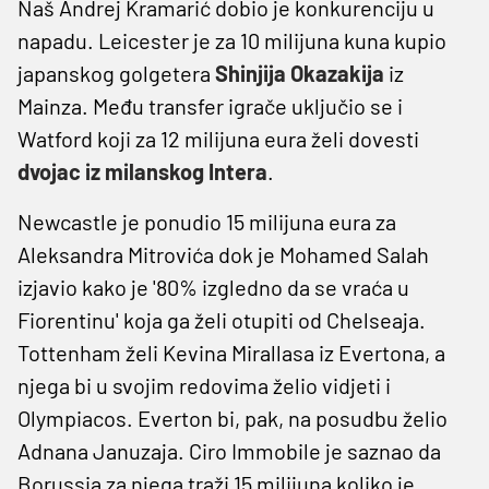
Naš Andrej Kramarić dobio je konkurenciju u
napadu. Leicester je za 10 milijuna kuna kupio
japanskog golgetera
Shinjija Okazakija
iz
Mainza. Među transfer igrače uključio se i
Watford koji za 12 milijuna eura želi dovesti
dvojac iz milanskog Intera
.
Newcastle je ponudio 15 milijuna eura za
Aleksandra Mitrovića dok je Mohamed Salah
izjavio kako je '80% izgledno da se vraća u
Fiorentinu' koja ga želi otupiti od Chelseaja.
Tottenham želi Kevina Mirallasa iz Evertona, a
njega bi u svojim redovima želio vidjeti i
Olympiacos. Everton bi, pak, na posudbu želio
Adnana Januzaja. Ciro Immobile je saznao da
Borussia za njega traži 15 milijuna koliko je,