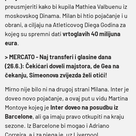
preusmjeriti kako bi kupila Mathiea Valbuenu iz
moskovskog Dinama. Milan bi htio pojačanje i u
obrani, a ciljaju na Atleticovog Diega Godina za
kojeg su spremni dati
vrtoglavih 40 milijuna
eura
.
> MERCATO - Naj transferi i glasine dana
(26.6.): Čekićari doveli majstora, de Gea na
čekanju, Simeonova zvijezda želi otići!
Mirno nije bilo ni na drugoj strani Milana. Inter je
doveo novo pojačanje, a ovaj put u vidu Martina
Montoye kojeg je
Inter doveo na posudbu iz
Barcelone
, ali ga imaju pravo otkupiti na kraju
sezone. Iz Barcelone bi mogao i Adriano
Correira, a i za njega je, uz Liverpool,