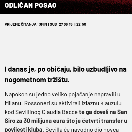
ODLIČAN POSAO
VRIJEME ČITANJA: 3MIN | SUB. 27.06.15. | 22:50
I danas je, po običaju, bilo uzbudljivo na
nogometnom tržištu.
Napokon su jedno veliko pojačanje napravili u
Milanu. Rossoneri su aktivirali izlaznu klauzulu
kod Sevillinog Claudia Bacce
te ga doveli na San
Siro za 30 milijuna eura što je četvrti transfer u
povijesti kluba
. Sevilla će navodno dio novca