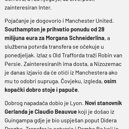
zainteresiran Inter.
Pojačanje je dogovorio i Manchester United.
Southampton je prihvatio ponudu od 28
milijuna eura za Morgana Schneiderlina
, a
službena potvrda transfera se očekuje u
ponedjeljak. Izlaz s Old Trafforda traži Robin van
Persie. Zainteresiranih ima dosta, a Nizozemac
je danas izjavio da će otići iz Manchestera ako
mu to odobri supruga. Čovjeku, izgleda,
osim
kopački dobro stoje i papuče
.
Dobrog napadača dobio je Lyon.
Novi stanovnik
Gerlanda je Claudio Beauvue
koji je došao iz
Guingampa gdje je bio uspješan poput Didera
Drogbe. Transfer je ostvario i Demba Ba koji je