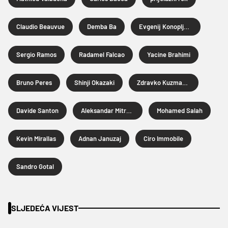
Claudio Beauvue
Demba Ba
Evgenij Konopljanka
Sergio Ramos
Radamel Falcao
Yacine Brahimi
Bruno Peres
Shinji Okazaki
Zdravko Kuzmanović
Davide Santon
Aleksandar Mitrović
Mohamed Salah
Kevin Mirallas
Adnan Januzaj
Ciro Immobile
Sandro Gotal
SLJEDEĆA VIJEST