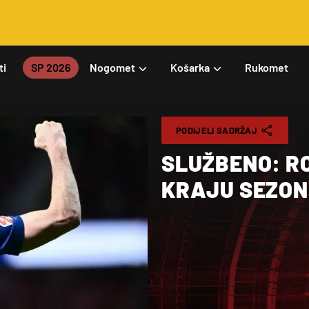
ti
SP 2026
Nogomet
Košarka
Rukomet
PODIJELI SADRŽAJ
SLUŽBENO: R
KRAJU SEZON