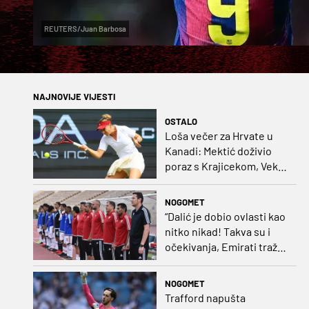
REUTERS/Juan Barbosa
NAJNOVIJE VIJESTI
OSTALO
Loša večer za Hrvate u
Kanadi: Mektić doživio
poraz s Krajicekom, Vekić
poražena u paru sa
Sakkari
NOGOMET
“Dalić je dobio ovlasti kao
nitko nikad! Takva su i
očekivanja, Emirati traže
i veliki rezultat!“
NOGOMET
Trafford napušta