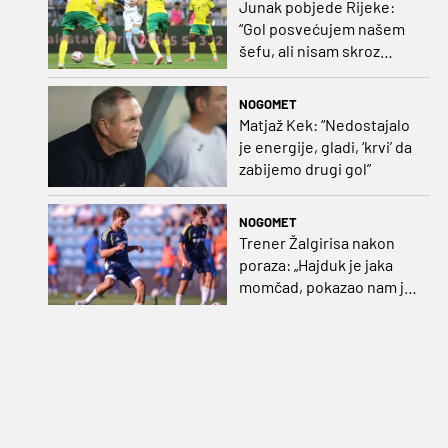
Junak pobjede Rijeke:
“Gol posvećujem našem
šefu, ali nisam skroz
zadovoljan, trebali smo
pobijediti s dva, tri gola
NOGOMET
razlike”
Matjaž Kek: “Nedostajalo
je energije, gladi, ‘krvi’ da
zabijemo drugi gol”
NOGOMET
Trener Žalgirisa nakon
poraza: „Hajduk je jaka
momčad, pokazao nam je
kako se igra nogomet”