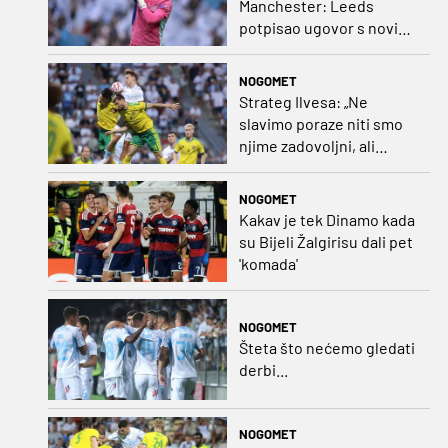
Manchester: Leeds
potpisao ugovor s novim
golmanom i oborio
nekoliko rekorda
NOGOMET
Strateg Ilvesa: „Ne
slavimo poraze niti smo
njime zadovoljni, ali
možemo biti ponosni jer
smo pokazali karakter”
NOGOMET
Kakav je tek Dinamo kada
su Bijeli Žalgirisu dali pet
'komada'
NOGOMET
Šteta što nećemo gledati
derbi...
NOGOMET