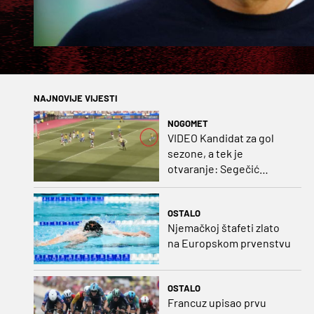
NAJNOVIJE VIJESTI
NOGOMET
VIDEO Kandidat za gol
sezone, a tek je
otvaranje: Segečić
bombom probio West
Ham!
OSTALO
Njemačkoj štafeti zlato
na Europskom prvenstvu
OSTALO
Francuz upisao prvu