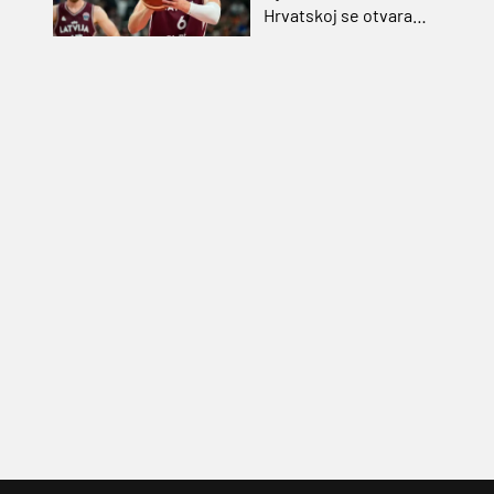
Hrvatskoj se otvara
velika prilika