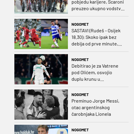
pobjedu karijere, Scaroni
preuzeo ukupno vodstvo
u Poljskoj
NOGOMET
SASTAVI (Rudeš - Osijek
18.30): Skoko ipak bez
debija od prve minute,
gosti promijenili
napadača u odnosu na
NOGOMET
prvo kolo
Debitirao je za Vatrene
pod Olićem, osvojio
duplu krunu u
Rumunjskoj pa preselio
na Cipar
NOGOMET
Preminuo Jorge Messi,
otac argentinskog
čarobnjaka Lionela
NOGOMET