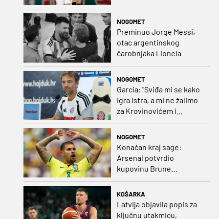
Rumunjskoj pa preselio
na Cipar
NOGOMET
Preminuo Jorge Messi,
otac argentinskog
čarobnjaka Lionela
NOGOMET
Garcia: "Sviđa mi se kako
igra Istra, a mi ne žalimo
za Krovinovićem i
Guillamonom. Selahi?
Nismo u kontaktu"
NOGOMET
Konačan kraj sage:
Arsenal potvrdio
kupovinu Brune
Guimaraesa
KOŠARKA
Latvija objavila popis za
ključnu utakmicu,