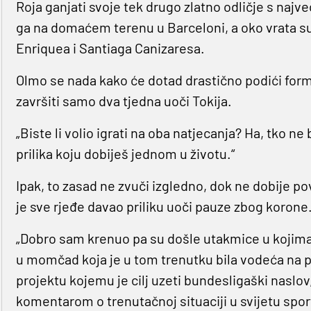
Roja ganjati svoje tek drugo zlatno odličje s najv
ga na domaćem terenu u Barceloni, a oko vrata su 
Enriquea i Santiaga Canizaresa.
Olmo se nada kako će dotad drastično podići formu i
završiti samo dva tjedna uoči Tokija.
„Biste li volio igrati na oba natjecanja? Ha, tko n
prilika koju dobiješ jednom u životu.“
Ipak, to zasad ne zvuči izgledno, dok ne dobije p
je sve rjeđe davao priliku uoči pauze zbog korone
„Dobro sam krenuo pa su došle utakmice u kojima 
u momčad koja je u tom trenutku bila vodeća na p
projektu kojemu je cilj uzeti bundesligaški naslo
komentarom o trenutačnoj situaciji u svijetu spor