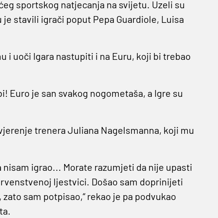
ećeg sportskog natjecanja na svijetu. Uzeli su
je stavili igrači poput Pepa Guardiole, Luisa
 uoči Igara nastupiti i na Euru, koji bi trebao
e bi! Euro je san svakog nogometaša, a Igre su
ovjerenje trenera Juliana Nagelsmanna, koji mu
.
nisam igrao... Morate razumjeti da nije upasti
rvenstvenoj ljestvici. Došao sam doprinijeti
v, zato sam potpisao,“ rekao je pa podvukao
ta.