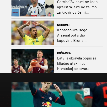
Garcia: "Sviđa mi se kako
igra Istra, a mi ne žalimo
za Krovinovićem i
Guillamonom. Selahi?
Nismo u kontaktu"
NOGOMET
Konačan kraj sage:
Arsenal potvrdio
kupovinu Brune
Guimaraesa
KOŠARKA
Latvija objavila popis za
ključnu utakmicu,
Hrvatskoj se otvara
velika prilika