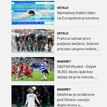
Ham!
OSTALO
Njemačkoj štafeti zlato
na Europskom prvenstvu
OSTALO
Francuz upisao prvu
pobjedu karijere, Scaroni
preuzeo ukupno vodstvo
u Poljskoj
NOGOMET
SASTAVI (Rudeš - Osijek
18.30): Skoko ipak bez
debija od prve minute,
gosti promijenili
napadača u odnosu na
NOGOMET
prvo kolo
Debitirao je za Vatrene
pod Olićem, osvojio
duplu krunu u