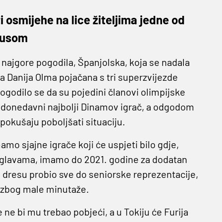
i osmijehe na lice žiteljima jedne od
irusom
 najgore pogodila, Španjolska, koja se nadala
a Danija Olma pojačana s tri superzvijezde
ogodilo se da su pojedini članovi olimpijske
 i donedavni najbolji Dinamov igrač, a odgodom
pokušaju poboljšati situaciju.
mo sjajne igrače koji će uspjeti bilo gdje,
 glavama, imamo do 2021. godine za dodatan
u dresu probio sve do seniorske reprezentacije,
s zbog male minutaže.
 ne bi mu trebao pobjeći, a u Tokiju će Furija