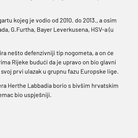
gartu kojeg je vodio od 2010. do 2013., a osim
tada, G.Furtha, Bayer Leverkusena, HSV-a (u
cira nešto defenzivniji tip nogometa, a on će
rima Rijeke budući da je upravo on bio glavni
 svoj prvi ulazak u grupnu fazu Europske lige.
era Herthe Labbadia borio s bivšim hrvatskim
mac bio uspješniji.