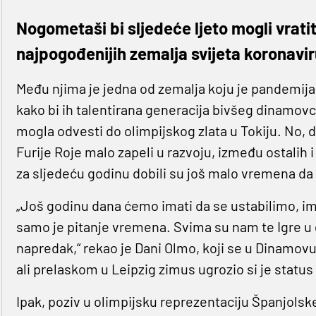
Nogometaši bi sljedeće ljeto mogli vratit
najpogođenijih zemalja svijeta koronav
Među njima je jedna od zemalja koju je pandemija
kako bi ih talentirana generacija bivšeg dinamovc
mogla odvesti do olimpijskog zlata u Tokiju. No, d
Furije Roje malo zapeli u razvoju, između ostalih
za sljedeću godinu dobili su još malo vremena da 
„Još godinu dana ćemo imati da se ustabilimo, ima
samo je pitanje vremena. Svima su nam te Igre u
napredak,“ rekao je Dani Olmo, koji se u Dinamov
ali prelaskom u Leipzig zimus ugrozio si je statu
Ipak, poziv u olimpijsku reprezentaciju Španjolske