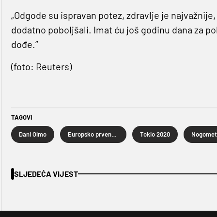
„Odgode su ispravan potez, zdravlje je najvažnije
dodatno poboljšali. Imat ću još godinu dana za p
dođe.“
(foto: Reuters)
TAGOVI
Dani Olmo
Europsko prvenstvo u nogometu 2020
Tokio 2020
Nogomet
SLJEDEĆA VIJEST