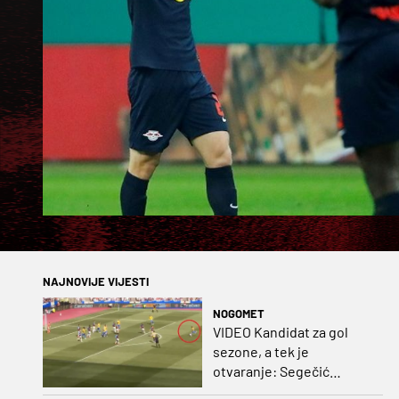
NAJNOVIJE VIJESTI
NOGOMET
VIDEO Kandidat za gol
sezone, a tek je
otvaranje: Segečić
bombom probio West