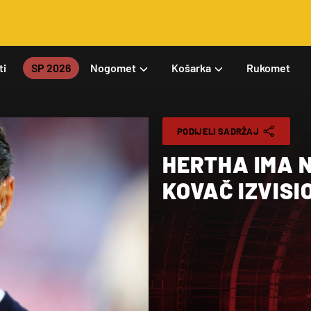
ti
SP 2026
Nogomet
Košarka
Rukomet
PODIJELI SADRŽAJ
HERTHA IMA 
KOVAČ IZVISI