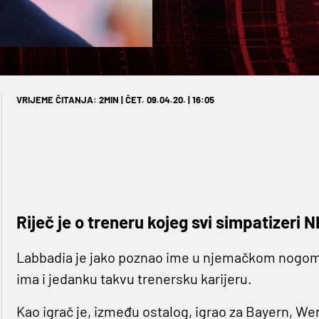
VRIJEME ČITANJA: 2MIN | ČET. 09.04.20. | 16:05
Riječ je o treneru kojeg svi simpatizeri N
Labbadia je jako poznao ime u njemačkom nogome
ima i jedanku takvu trenersku karijeru.
Kao igrač je, između ostalog, igrao za Bayern, Werd