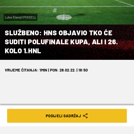
Luka Stanzl/PIXSELL
SLUŽBENO: HNS OBJAVIO TKO ĆE
SUDITI POLUFINALE KUPA, ALI I 26.
KOLO 1.HNL
VRIJEME ČITANJA: 1MIN | PON. 28.02.22. | 18:50
U srijedu na Poljudu pratimo Hajduk i
PODIJELI SADRŽAJ
Goricu, za vikend nas čeka regularno