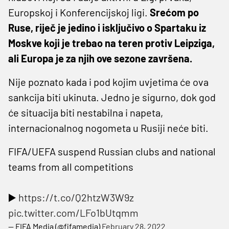
Europskoj i Konferencijskoj ligi.
Srećom po
Ruse, riječ je jedino i isključivo o Spartaku iz
Moskve koji je trebao na teren protiv Leipziga,
ali Europa je za njih ove sezone završena.
Nije poznato kada i pod kojim uvjetima će ova
sankcija biti ukinuta. Jedno je sigurno, dok god
će situacija biti nestabilna i napeta,
internacionalnog nogometa u Rusiji neće biti.
FIFA/UEFA suspend Russian clubs and national
teams from all competitions
▶️
https://t.co/Q2htzW3W9z
pic.twitter.com/LFo1bUtqmm
— FIFA Media (@fifamedia)
February 28, 2022