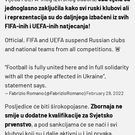
jednoglasno zaključila kako svi ruski klubovi ali
i reprezentacija su do daljnjega izbačeni iz svih
FIFA-inih i UEFA-inih natjecanja!
Official. FIFA and UEFA suspend Russian clubs
and national teams from all competitions. 🚨
“Football is fully united here and in full solidarity
with all the people affected in Ukraine”,
statement says.
— Fabrizio Romano (@FabrizioRomano)
February 28, 2022
Posljedice će biti širokopojasne.
Zbornaja ne
smije u dodatne kvalifikacije za Svjetsko
prvenstvo
, a pod sankcijama će se naći i svi
klubovi koji su i dalje aktivni u Ligi prvaka,