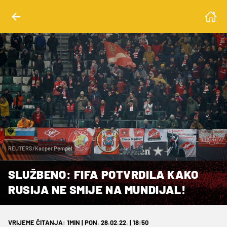
REUTERS/Kacper Pempel
SLUŽBENO: FIFA POTVRDILA KAKO
RUSIJA NE SMIJE NA MUNDIJAL!
VRIJEME ČITANJA: 1MIN | PON. 28.02.22. | 18:50