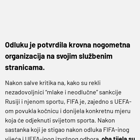
Odluku je potvrdila krovna nogometna
organizacija na svojim službenim
stranicama.
Nakon salve kritika na, kako su rekli
nezadovoljnici “mlake i neodlučne” sankcije
Rusiji i njenom sportu, FIFA je, zajedno s UEFA-
om povukla kočnicu i donijela konkretnu mjeru
koja će odjeknuti svijetom sporta. Nakon
sastanka koji je stigao nakon odluka FIFA-inog
vijeća i UEFA-inog izvršnog odbora,
oba tijela su