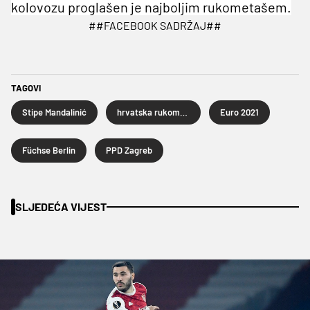
kolovozu proglašen je najboljim rukometašem.
##FACEBOOK SADRŽAJ##
TAGOVI
Stipe Mandalinić
hrvatska rukometna reprezentacija
Euro 2021
Füchse Berlin
PPD Zagreb
SLJEDEĆA VIJEST