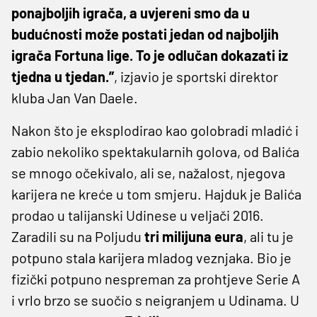
ponajboljih igrača, a uvjereni smo da u
budućnosti može postati jedan od najboljih
igrača Fortuna lige. To je odlučan dokazati iz
tjedna u tjedan.”
, izjavio je sportski direktor
kluba Jan Van Daele.
Nakon što je eksplodirao kao golobradi mladić i
zabio nekoliko spektakularnih golova, od Balića
se mnogo očekivalo, ali se, nažalost, njegova
karijera ne kreće u tom smjeru. Hajduk je Balića
prodao u talijanski Udinese u veljači 2016.
Zaradili su na Poljudu
tri milijuna eura
, ali tu je
potpuno stala karijera mladog veznjaka. Bio je
fizički potpuno nespreman za prohtjeve Serie A
i vrlo brzo se suočio s neigranjem u Udinama. U