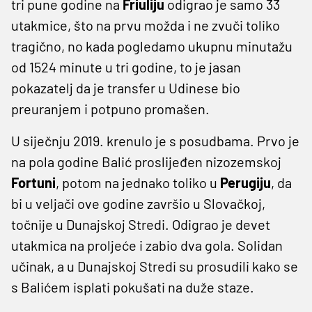
tri pune godine na
Friuliju
odigrao je samo 33
utakmice, što na prvu možda i ne zvuči toliko
tragično, no kada pogledamo ukupnu minutažu
od 1524 minute u tri godine, to je jasan
pokazatelj da je transfer u Udinese bio
preuranjem i potpuno promašen.
U siječnju 2019. krenulo je s posudbama. Prvo je
na pola godine Balić proslijeđen nizozemskoj
Fortuni
, potom na jednako toliko u
Perugiju
, da
bi u veljači ove godine završio u Slovačkoj,
točnije u Dunajskoj Stredi. Odigrao je devet
utakmica na proljeće i zabio dva gola. Solidan
učinak, a u Dunajskoj Stredi su prosudili kako se
s Balićem isplati pokušati na duže staze.