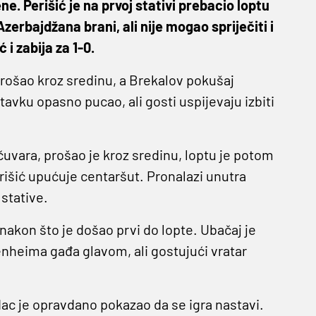
e. Perišić je na prvoj stativi prebacio loptu
erbajdžana brani, ali nije mogao spriječiti i
i zabija za 1-0.
prošao kroz sredinu, a Brekalov pokušaj
tavku opasno pucao, ali gosti uspijevaju izbiti
 čuvara, prošao je kroz sredinu, loptu je potom
erišić upućuje centaršut. Pronalazi unutra
stative.
nakon što je došao prvi do lopte. Ubačaj je
enheima gađa glavom, ali gostujući vratar
dac je opravdano pokazao da se igra nastavi.