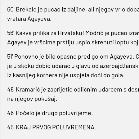
60' Brekalo je pucao iz daljine, ali njegov vrlo do
vratara Agayeva.
56' Kakva prilika za Hrvatsku! Modrić je pucao izr
Agayev je vršcima prstiju uspio skrenuti loptu koj
51' Ponovno je bilo opasno pred golom Agayeva. C
je u skoku dobio udarac u glavu od azerbajdžanskog
iz kasnijeg kornera nije uspjela doći do gola.
48' Kramarić je zaprijetio odličnim udarcem s desn
na njegov pokušaj.
46' Počelo je drugo poluvrijeme.
45' KRAJ PRVOG POLUVREMENA.