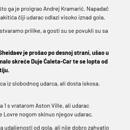
 što ga je proigrao Andrej Kramarić. Napadač
kitića čiji udarac odlazi visoko iznad gola.
tvaramo prilike, a gosti su se povukli su sa
Sheidaev je prošao po desnoj strani, ušao u
alo skreće Duje Ćaleta-Car te se lopta od
iju.
rca iz slobodnog udarca, ali dosta iskosa.
a 1 s vratarom Aston Ville, ali udarac
 je Lovre nogom skinuo njegov udarac.
 udaljenosti od gola, ali nije dobro zahvatio