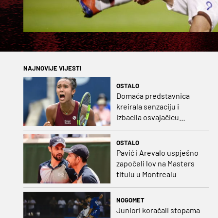
NAJNOVIJE VIJESTI
OSTALO
Domaća predstavnica
kreirala senzaciju i
izbacila osvajačicu
Roland Garrosa
OSTALO
Pavić i Arevalo uspješno
započeli lov na Masters
titulu u Montrealu
NOGOMET
Juniori koračali stopama