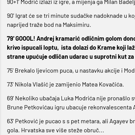
90+1' Modrić izlazi iz igre, a mijenja ga Milan Badelj
90' Igrat će se tri minute sudačke nadoknade u koj
naprijed traže bod na Maksimiru.
79' GOOOL! Andrej kramarić odličnim golom dono
krivo ispucali loptu, ista dolazi do Krame koji l
strane upućuje odličan udarac u suprotni kut za
75' Brekalo ljevicom puca, u nastavku akcije i Modri
73' Nikola Vlašić je zamijenio Matea Kovačića.
69' Nekoliko ubačaja Luka Modrića nije pronašlo s
Brune Petkovićau igru ubacuje rekonvalescenta 
63' Petković je pucao s s pet metara, ali Agayev b
gola. Hrvatska sve više steže obruč...