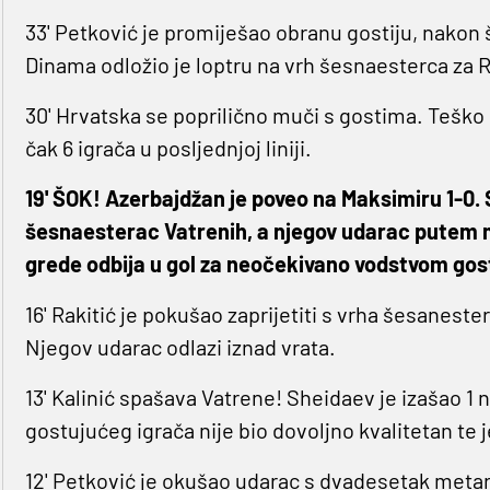
33' Petković je promiješao obranu gostiju, nakon
Dinama odložio je loptru na vrh šesnaesterca za Ra
30' Hrvatska se poprilično muči s gostima. Teško s
čak 6 igrača u posljednjoj liniji.
19' ŠOK! Azerbajdžan je poveo na Maksimiru 1-0. 
šesnaesterac Vatrenih, a njegov udarac putem m
grede odbija u gol za neočekivano vodstvom gost
16' Rakitić je pokušao zaprijetiti s vrha šesaneste
Njegov udarac odlazi iznad vrata.
13' Kalinić spašava Vatrene! Sheidaev je izašao 1 n
gostujućeg igrača nije bio dovoljno kvalitetan te
12' Petković je okušao udarac s dvadesetak metara