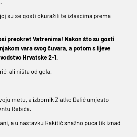
.
oj su se gosti okuražili te izlascima prema
si preokret Vatrenima! Nakon što su gosti
ažnjakom vara svog čuvara, a potom s lijeve
 vodstvo Hrvatske 2-1.
ć, ali ništa od gola.
voju metu, a izbornik Zlatko Dalić umjesto
Antu Rebića.
rani, a u nastavku Rakitić snažno puca tik iznad