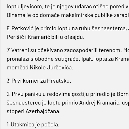
loptu ljevicom, te je njegov udarac otišao pored 
Dinama je od domaće maksimirske publike zaradio 
8' Petković je primio loptu na rubu šesnaesterca, 
Perišić i Kramarić bili u ofsajdu.
7' Vatreni su očekivano zagospodarili terenom. M
pronalazi slobodne sutigrače. Ipak, lopta za Kramari
momčad Nikole Jurčevića.
3' Prvi korner za Hrvatsku.
2' Prvu paniku u redovima gostiju priredio je Born
šesnaestercu je loptu primio Andrej Kramarić, usp
stoperi Azerbajdžana.
1' Utakmica je počela.