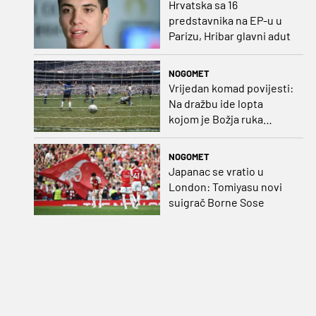
Hrvatska sa 16
predstavnika na EP-u u
Parizu, Hribar glavni adut
NOGOMET
Vrijedan komad povijesti:
Na dražbu ide lopta
kojom je Božja ruka
postigla gol
NOGOMET
Japanac se vratio u
London: Tomiyasu novi
suigrač Borne Sose