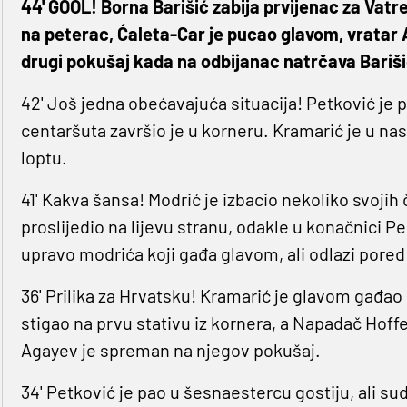
44' GOOL! Borna Barišić zabija prvijenac za Vatren
na peterac, Ćaleta-Car je pucao glavom, vratar Az
drugi pokušaj kada na odbijanac natrčava Barišić 
42' Još jedna obećavajuća situacija! Petković je 
centaršuta završio je u korneru. Kramarić je u nas
loptu.
41' Kakva šansa! Modrić je izbacio nekoliko svojih
proslijedio na lijevu stranu, odakle u konačnici P
upravo modrića koji gađa glavom, ali odlazi pored 
36' Prilika za Hrvatsku! Kramarić je glavom gađao 
stigao na prvu stativu iz kornera, a Napadač Hoff
Agayev je spreman na njegov pokušaj.
34' Petković je pao u šesnaestercu gostiju, ali su