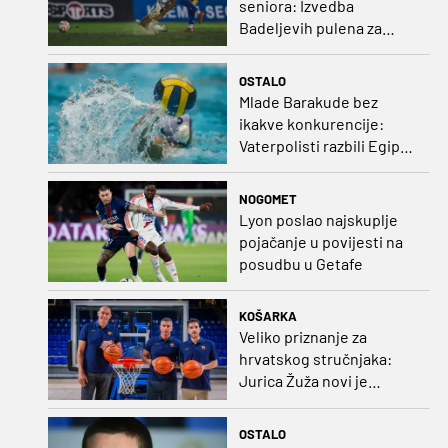
seniora: Izvedba
Badeljevih pulena za
čistu peticu protiv
Bruggea!
OSTALO
Mlade Barakude bez
ikakve konkurencije:
Vaterpolisti razbili Egipat
za polufinale SP-a!
NOGOMET
Lyon poslao najskuplje
pojačanje u povijesti na
posudbu u Getafe
KOŠARKA
Veliko priznanje za
hrvatskog stručnjaka:
Jurica Žuža novi je
pomoćni trener
Barcelone!
OSTALO