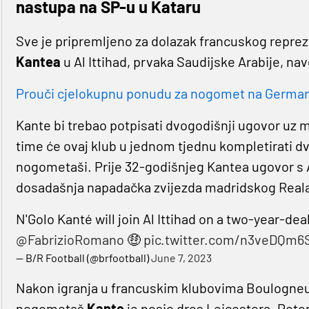
nastupa na SP-u u Kataru
Sve je pripremljeno za dolazak francuskog repre
Kantea
u Al Ittihad, prvaka Saudijske Arabije, nav
Prouči cjelokupnu ponudu za nogomet na Germaniji
Kante bi trebao potpisati dvogodišnji ugovor uz 
time će ovaj klub u jednom tjednu kompletirati dva
nogometaši. Prije 32-godišnjeg Kantea ugovor s 
dosadašnja napadačka zvijezda madridskog Real
N'Golo Kanté will join Al Ittihad on a two-year-de
@FabrizioRomano
🤑
pic.twitter.com/n3veDQm6
— B/R Football (@brfootball)
June 7, 2023
Nakon igranja u francuskim klubovima Boulogneu i
nogometaš
Kante
je nosio dres Leicestera. Potom