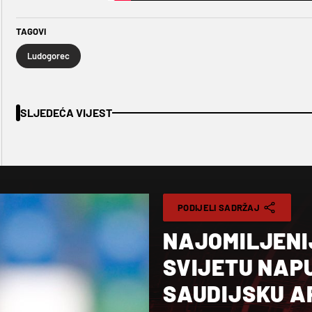
TAGOVI
Ludogorec
SLJEDEĆA VIJEST
PODIJELI SADRŽAJ
NAJOMILJENI
SVIJETU NAPU
SAUDIJSKU A