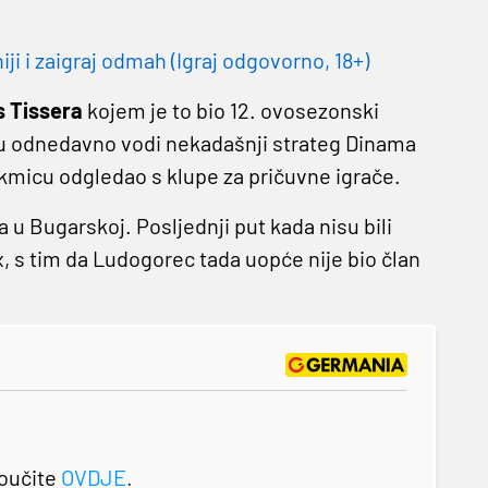
 i zaigraj odmah (Igraj odgovorno, 18+)
s Tissera
kojem je to bio 12. ovosezonski
u odnedavno vodi nekadašnji strateg Dinama
akmicu odgledao s klupe za pričuvne igrače.
 u Bugarskoj. Posljednji put kada nisu bili
tex, s tim da Ludogorec tada uopće nije bio član
roučite
OVDJE
.