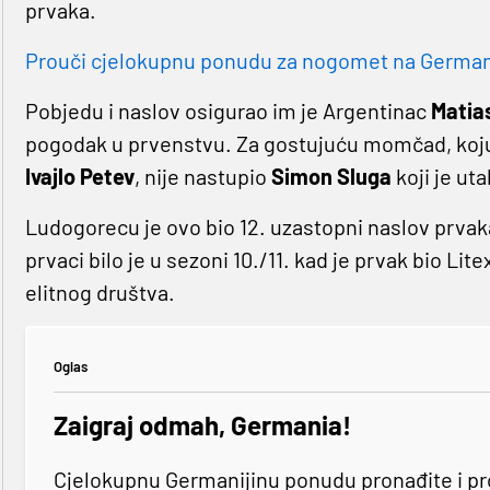
prvaka.
Prouči cjelokupnu ponudu za nogomet na Germaniji
Pobjedu i naslov osigurao im je Argentinac
Matia
pogodak u prvenstvu. Za gostujuću momčad, koj
Ivajlo Petev
, nije nastupio
Simon Sluga
koji je ut
Ludogorecu je ovo bio 12. uzastopni naslov prvaka
prvaci bilo je u sezoni 10./11. kad je prvak bio Li
elitnog društva.
Oglas
Zaigraj odmah, Germania!
Cjelokupnu Germanijinu ponudu pronađite i p