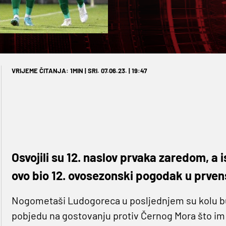
VRIJEME ČITANJA: 1MIN | SRI. 07.06.23. | 19:47
Osvojili su 12. naslov prvaka zaredom, a 
ovo bio 12. ovosezonski pogodak u prven
Nogometaši Ludogoreca u posljednjem su kolu b
pobjedu na gostovanju protiv Černog Mora što im j