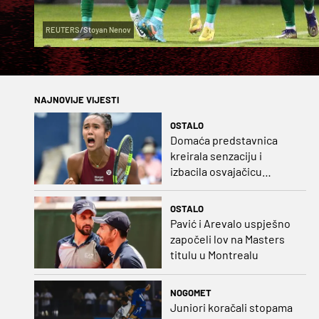
REUTERS/Stoyan Nenov
NAJNOVIJE VIJESTI
OSTALO
Domaća predstavnica
kreirala senzaciju i
izbacila osvajačicu
Roland Garrosa
OSTALO
Pavić i Arevalo uspješno
započeli lov na Masters
titulu u Montrealu
NOGOMET
Juniori koračali stopama