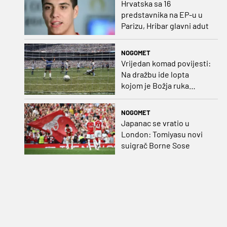
Hrvatska sa 16
predstavnika na EP-u u
Parizu, Hribar glavni adut
NOGOMET
Vrijedan komad povijesti:
Na dražbu ide lopta
kojom je Božja ruka
postigla gol
NOGOMET
Japanac se vratio u
London: Tomiyasu novi
suigrač Borne Sose