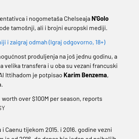
zentativca i nogometaša Chelseaja
N'Golo
ode tamošnji, ali i brojni europski mediji.
 i zaigraj odmah (Igraj odgovorno, 18+)
mogućnost produljenja na još jednu godinu, a
 velika transfera i u oba su vezani francuski
Al Ittihadom je potpisao
Karim Benzema
,
a.
al worth over $100M per season, reports
SY
 Caenu tijekom 2015. i 2016. godine vezni
 je od 2016. do danas bio jedan od najboljih