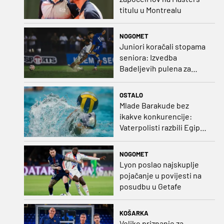
titulu u Montrealu
NOGOMET
Juniori koračali stopama
seniora: Izvedba
Badeljevih pulena za
čistu peticu protiv
Bruggea!
OSTALO
Mlade Barakude bez
ikakve konkurencije:
Vaterpolisti razbili Egipat
za polufinale SP-a!
NOGOMET
Lyon poslao najskuplje
pojačanje u povijesti na
posudbu u Getafe
KOŠARKA
Veliko priznanje za