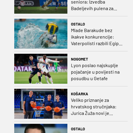
seniora: Izvedba
Badeljevih pulena za
čistu peticu protiv
Bruggea!
OSTALO
Mlade Barakude bez
ikakve konkurencije:
Vaterpolisti razbili Egipat
za polufinale SP-a!
NOGOMET
Lyon poslao najskuplje
pojačanje u povijesti na
posudbu u Getafe
KOŠARKA
Veliko priznanje za
hrvatskog stručnjaka:
Jurica Žuža novi je
pomoćni trener
Barcelone!
OSTALO