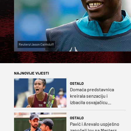
Reuters/Jason Cairnduff
NAJNOVIJE VIJESTI
OSTALO
Domaća predstavnica
kreirala senzaciju i
izbacila osvajačicu
Roland Garrosa
OSTALO
Pavić i Arevalo uspješno
započeli lov na Masters