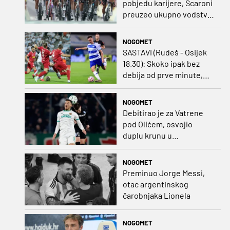
pobjedu karijere, Scaroni
preuzeo ukupno vodstvo
u Poljskoj
NOGOMET
SASTAVI (Rudeš - Osijek
18.30): Skoko ipak bez
debija od prve minute,
gosti promijenili
napadača u odnosu na
NOGOMET
prvo kolo
Debitirao je za Vatrene
pod Olićem, osvojio
duplu krunu u
Rumunjskoj pa preselio
na Cipar
NOGOMET
Preminuo Jorge Messi,
otac argentinskog
čarobnjaka Lionela
NOGOMET