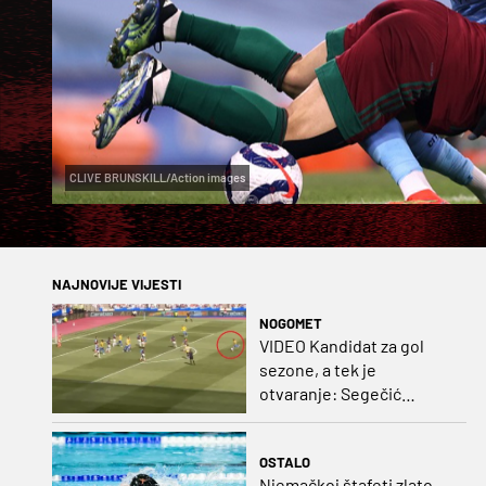
CLIVE BRUNSKILL/Action images
NAJNOVIJE VIJESTI
NOGOMET
VIDEO Kandidat za gol
sezone, a tek je
otvaranje: Segečić
bombom probio West
Ham!
OSTALO
Njemačkoj štafeti zlato