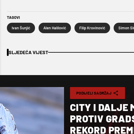
TAGOVI
Ivan Šunjić
Alen Halilović
Filip Krovinović
Simon Sl
SLJEDEĆA VIJEST
PODIJELI SADRŽAJ
CITY I DALJE
PROTIV GRAD
REKORD PREMI