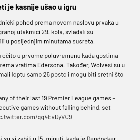
ti je kasnije ušao u igru
ednički pohod prema novom naslovu prvaka u
granoj utakmici 29. kola, svladali su
ili u posljednjim minutama susreta.
 naročito u prvome poluvremenu kada gostima
 prema vratima Edersona. Također, Wolvesi su u
mali loptu samo 26 posto i mogu biti sretni što
n any of their last 19 Premier League games –
ecutive games without falling behind, set
c.twitter.com/qg4EvDyVC9
i su si zabili u 15. minuti, kada je Dendocker