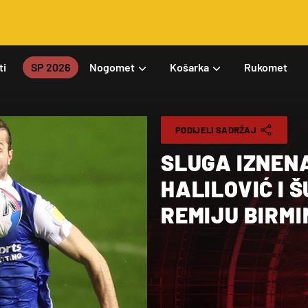
ti
SP 2026
Nogomet
Košarka
Rukomet
PODIJELI SADRŽAJ
SLUGA IZNEN
HALILOVIĆ I 
REMIJU BIRM