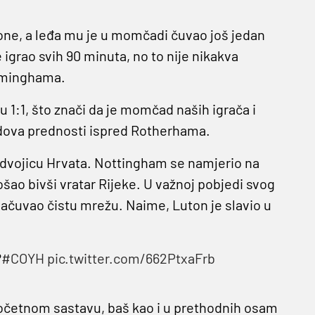
ezone, a leđa mu je u momčadi čuvao još jedan
 igrao svih 90 minuta, no to nije nikakva
irminghama.
 1:1, što znači da je momčad naših igrača i
bodova prednosti ispred Rotherhama.
dvojicu Hrvata. Nottingham se namjerio na
šao bivši vratar Rijeke. U važnoj pobjedi svog
e sačuvao čistu mrežu. Naime, Luton je slavio u
?
#COYH
pic.twitter.com/662PtxaFrb
očetnom sastavu, baš kao i u prethodnih osam