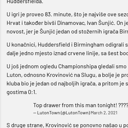
Huddersfielda.
U igri je proveo 83. minute, što je najviše ove s
Hrvat i također bivši Dinamovac, Ivan Šunjić. On je
novost, jer je Šunjić jedan od stožernih igrača B
U konačnici, Huddersfield i Birmingham odigrali su
dalje jedno mjesto iznad crvene linije, sa šest 
U još jednom ogledu Championshipa gledali smo 
Luton, odnosno Krovinović na Slugu, a bolje je pro
kluba bio je jedan od najboljih igrača, a pritom j
gostima 0:1.
Top drawer from this man tonight! ???
— LutonTown (@LutonTown)
March 2, 2021
S druge strane, Krovinović se ponovno našao u p