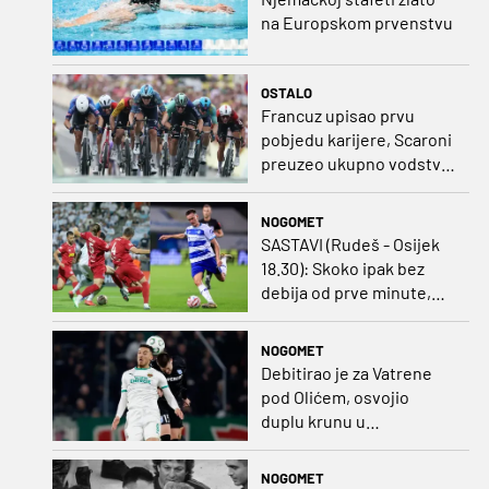
na Europskom prvenstvu
OSTALO
Francuz upisao prvu
pobjedu karijere, Scaroni
preuzeo ukupno vodstvo
u Poljskoj
NOGOMET
SASTAVI (Rudeš - Osijek
18.30): Skoko ipak bez
debija od prve minute,
gosti promijenili
napadača u odnosu na
NOGOMET
prvo kolo
Debitirao je za Vatrene
pod Olićem, osvojio
duplu krunu u
Rumunjskoj pa preselio
na Cipar
NOGOMET