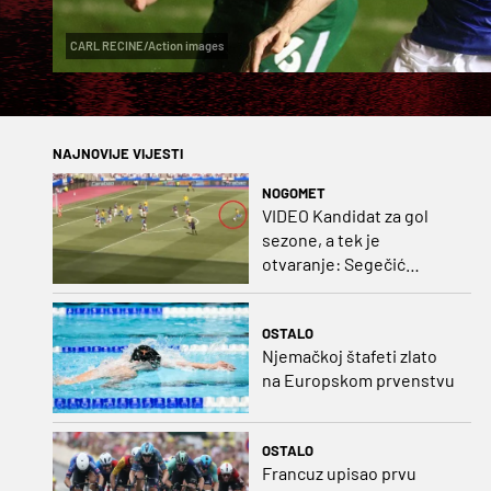
CARL RECINE/Action images
NAJNOVIJE VIJESTI
NOGOMET
VIDEO Kandidat za gol
sezone, a tek je
otvaranje: Segečić
bombom probio West
Ham!
OSTALO
Njemačkoj štafeti zlato
na Europskom prvenstvu
OSTALO
Francuz upisao prvu