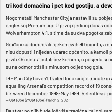
tri kod domaćina i pet kod gostiju, a deve
Nogometaši Manchester Cityja nastavili su pobj
engleskoj Premier ligi. U prvoj i jedinoj danas odi
Wolverhampton 4:1, s time da su dva pogotka zab
Građani su dominirali tijekom svih 90 minuta, a
nisu dopustili nijedan udarac općenito, a kamoli
prvih 45 minuta ostali bez kornera, u posjedu su i
su na odmor otišli s minusom od jednog gola.
19 - Man City haven’t trailed for a single minute i
equalling Arsenal’s competition record of 19 cons
between December 1998-May 1999. Relentless.
pi
— OptaJoe (@OptaJoe)
March 2, 2021
Da stvar po njih bude još više tragična, taj gol sam