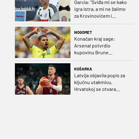
Garcia: "Sviđa mi se kako
igra Istra, a mi ne žalimo
za Krovinovićem i
Guillamonom. Selahi?
Nismo u kontaktu"
NOGOMET
Konačan kraj sage:
Arsenal potvrdio
kupovinu Brune
Guimaraesa
KOŠARKA
Latvija objavila popis za
ključnu utakmicu,
Hrvatskoj se otvara
velika prilika