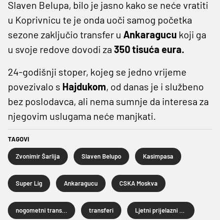
Slaven Belupa, bilo je jasno kako se neće vratiti
u Koprivnicu te je onda uoči samog početka
sezone zaključio transfer u
Ankaragucu
koji ga
u svoje redove dovodi za
350 tisuća eura.
24-godišnji stoper, kojeg se jedno vrijeme
povezivalo s
Hajdukom
, od danas je i službeno
bez poslodavca, ali nema sumnje da interesa za
njegovim uslugama neće manjkati.
TAGOVI
Zvonimir Šarlija
Slaven Belupo
Kasimpasa
Super Lig
Ankaragucu
CSKA Moskva
nogometni transferi
transferi
Ljetni prijelazni rok