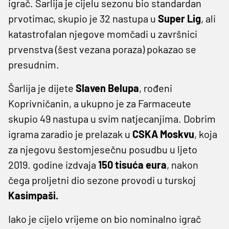
igrač. Šarlija je cijelu sezonu bio standardan
prvotimac, skupio je 32 nastupa u
Super Lig
, ali
katastrofalan njegove momčadi u završnici
prvenstva (šest vezana poraza) pokazao se
presudnim.
Šarlija je dijete
Slaven Belupa
, rođeni
Koprivničanin, a ukupno je za Farmaceute
skupio 49 nastupa u svim natjecanjima. Dobrim
igrama zaradio je prelazak u
CSKA Moskvu
, koja
za njegovu šestomjesečnu posudbu u ljeto
2019. godine izdvaja
150 tisuća eura
, nakon
čega proljetni dio sezone provodi u turskoj
Kasimpaši.
Iako je cijelo vrijeme on bio nominalno igrač