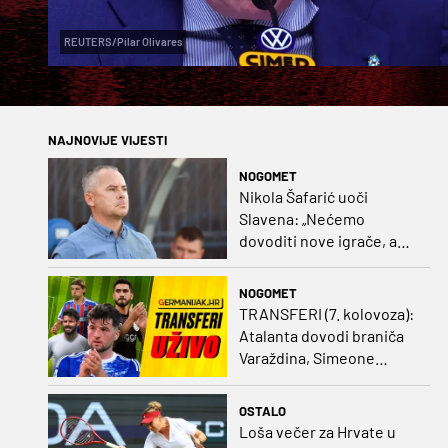
REUTERS/Pilar Olivares
NAJNOVIJE VIJESTI
NOGOMET
Nikola Šafarić uoči
Slavena: „Nećemo
dovoditi nove igrače, a
prodaji ćemo razmisliti
ako dođe ponuda”
NOGOMET
TRANSFERI (7. kolovoza):
Atalanta dovodi braniča
Varaždina, Simeone
dovodi stopera po svom
ukusu
OSTALO
Loša večer za Hrvate u