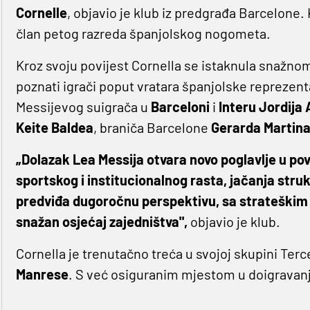
Cornelle
, objavio je klub iz predgrađa Barcelone.
član petog razreda španjolskog nogometa.
Kroz svoju povijest Cornella se istaknula snažno
poznati igrači poput vratara španjolske reprezent
Messijevog suigrača u
Barceloni
i
Interu Jordija 
Keite Baldea
, braniča Barcelone
Gerarda Martin
„Dolazak Lea Messija otvara novo poglavlje u povi
sportskog i institucionalnog rasta, jačanja stru
predviđa dugoročnu perspektivu, sa strateškim p
snažan osjećaj zajedništva",
objavio je klub.
Cornella je trenutačno treća u svojoj skupini Terc
Manrese
. S već osiguranim mjestom u doigravanj