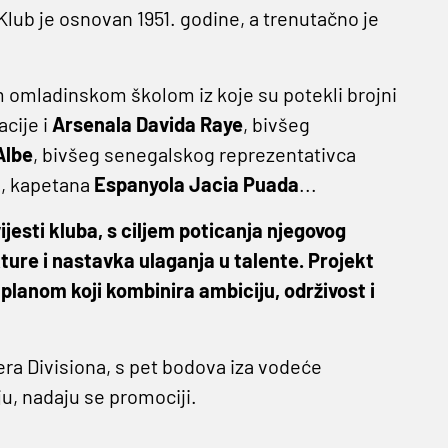
 Klub je osnovan 1951. godine, a trenutačno je
m omladinskom školom iz koje su potekli brojni
acije i
Arsenala
Davida Raye
, bivšeg
Albe
, bivšeg senegalskog reprezentativca
a
, kapetana
Espanyola Jacia Puada
...
jesti kluba, s ciljem poticanja njegovog
kture i nastavka ulaganja u talente. Projekt
lanom koji kombinira ambiciju, održivost i
era Divisiona, s pet bodova iza vodeće
u, nadaju se promociji.