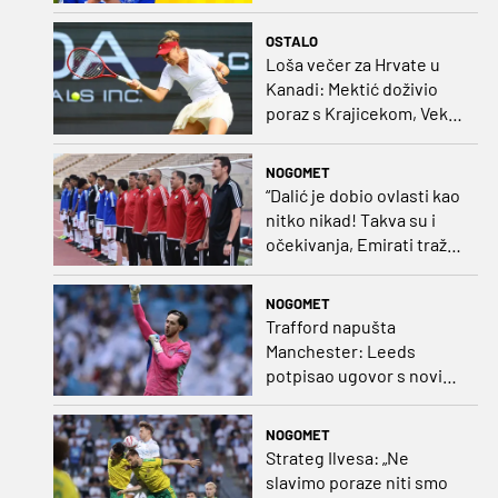
dovodi stopera po svom
ukusu
OSTALO
Loša večer za Hrvate u
Kanadi: Mektić doživio
poraz s Krajicekom, Vekić
poražena u paru sa
Sakkari
NOGOMET
“Dalić je dobio ovlasti kao
nitko nikad! Takva su i
očekivanja, Emirati traže
i veliki rezultat!“
NOGOMET
Trafford napušta
Manchester: Leeds
potpisao ugovor s novim
golmanom i oborio
nekoliko rekorda
NOGOMET
Strateg Ilvesa: „Ne
slavimo poraze niti smo