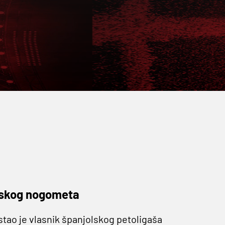
olskog nogometa
tao je vlasnik španjolskog petoligaša