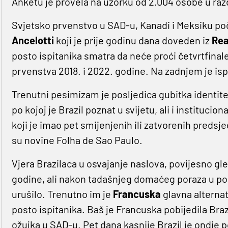
Anketu je provela na uzorku od 2.004 osobe u razdo
Svjetsko prvenstvo u SAD-u, Kanadi i Meksiku poč
Ancelotti
koji je prije godinu dana doveden iz
Rea
posto ispitanika smatra da neće proći četvrtfinale
prvenstva 2018. i 2022. godine. Na zadnjem je is
Trenutni pesimizam je posljedica gubitka identite
po kojoj je Brazil poznat u svijetu, ali i institu
koji je imao pet smijenjenih ili zatvorenih predsj
su novine Folha de Sao Paulo.
Vjera Brazilaca u osvajanje naslova, povijesno gl
godine, ali nakon tadašnjeg domaćeg poraza u pol
urušilo. Trenutno im je
Francuska
glavna alternat
posto ispitanika. Baš je Francuska pobijedila Braz
ožujka u SAD-u. Pet dana kasnije Brazil je ondje 