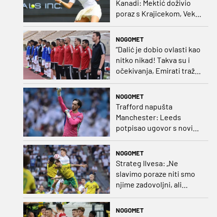
Kanadi: Mektić doživio
poraz s Krajicekom, Vekić
poražena u paru sa
Sakkari
NOGOMET
“Dalić je dobio ovlasti kao
nitko nikad! Takva su i
očekivanja, Emirati traže
i veliki rezultat!“
NOGOMET
Trafford napušta
Manchester: Leeds
potpisao ugovor s novim
golmanom i oborio
nekoliko rekorda
NOGOMET
Strateg Ilvesa: „Ne
slavimo poraze niti smo
njime zadovoljni, ali
možemo biti ponosni jer
smo pokazali karakter”
NOGOMET