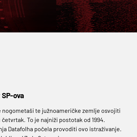
t SP-ova
e nogometaši te južnoameričke zemlje osvojiti
četvrtak. To je najniži postotak od 1994.
nja Datafolha počela provoditi ovo istraživanje.