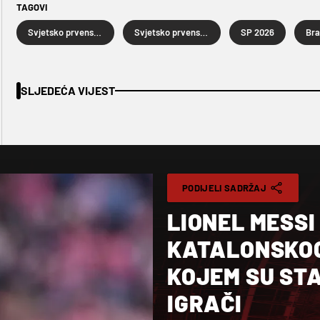
TAGOVI
Svjetsko prvenstvo u nogometu 2026.
Svjetsko prvenstvo u nogometu
SP 2026
SLJEDEĆA VIJEST
PODIJELI SADRŽAJ
LIONEL MESSI
KATALONSKOG
KOJEM SU STA
IGRAČI