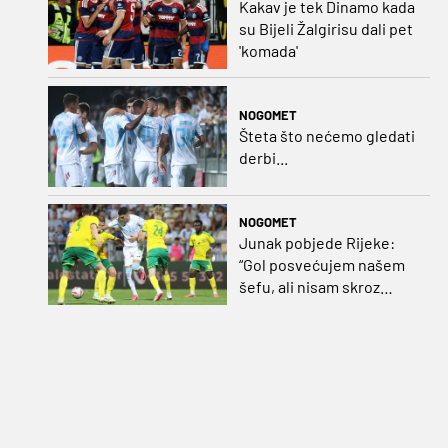
Kakav je tek Dinamo kada
su Bijeli Žalgirisu dali pet
'komada'
NOGOMET
Šteta što nećemo gledati
derbi...
NOGOMET
Junak pobjede Rijeke:
“Gol posvećujem našem
šefu, ali nisam skroz
zadovoljan, trebali smo
pobijediti s dva, tri gola
razlike”