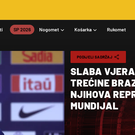
ti
SP 2026
Nogomet
Košarka
Rukomet
PODIJELI SADRŽAJ
SLABA VJERA
TREĆINE BRA
NJIHOVA REP
MUNDIJAL