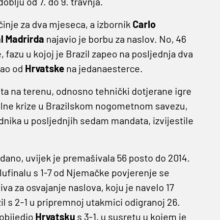
blju od 7. do 9. travnja.
inje za dva mjeseca, a izbornik
Carlo
l Madrirda
najavio je borbu za naslov. No, 46
, fazu u kojoj je Brazil zapeo na posljednja dva
pao od
Hrvatske
na jedanaesterce.
ta na terenu, odnosno tehnički dotjerane igre
cionalne krize u Brazilskom nogometnom savezu,
ednika u posljednjih sedam mandata, izvijestile
edano, uvijek je premašivala 56 posto do 2014.
ufinalu s 1-7 od Njemačke povjerenje se
iva za osvajanje naslova, koju je navelo 17
il s 2-1 u pripremnoj utakmici odigranoj 26.
pobijedio
Hrvatsku
s 3-1, u susretu u kojem je