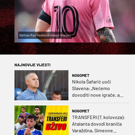
Nathan Ray Seebeck-Imagn Images
NAJNOVIJE VIJESTI
NOGOMET
Nikola Šafarić uoči
Slavena: „Nećemo
dovoditi nove igrače, a
prodaji ćemo razmisliti
ako dođe ponuda”
NOGOMET
TRANSFERI (7. kolovoza):
Atalanta dovodi braniča
Varaždina, Simeone