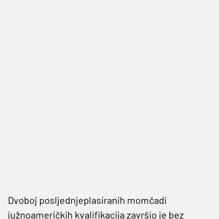
Dvoboj posljednjeplasiranih momčadi
južnoameričkih kvalifikacija završio je bez