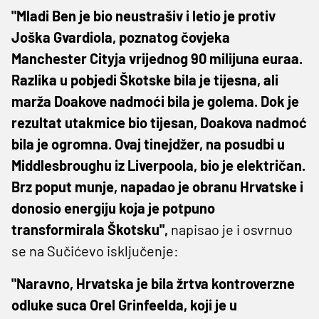
"Mladi Ben je bio neustrašiv i letio je protiv
Joška Gvardiola, poznatog čovjeka
Manchester Cityja vrijednog 90 milijuna euraa.
Razlika u pobjedi Škotske bila je tijesna, ali
marža Doakove nadmoći bila je golema. Dok je
rezultat utakmice bio tijesan, Doakova nadmoć
bila je ogromna. Ovaj tinejdžer, na posudbi u
Middlesbroughu iz Liverpoola, bio je električan.
Brz poput munje, napadao je obranu Hrvatske i
donosio energiju koja je potpuno
transformirala Škotsku",
napisao je i osvrnuo
se na Sučićevo isključenje:
"Naravno, Hrvatska je bila žrtva kontroverzne
odluke suca
Orel Grinfeelda
, koji je u