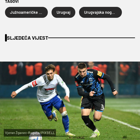
TAGOVI
Južnoameričke kvalifikacije za Svjetsko prvenstvo 2026.
Urugvaj
Urugvajska nogometna reprezentacija
SLJEDEĆA VIJEST
Vjeran Žganec-Rogulja/PIXSELL