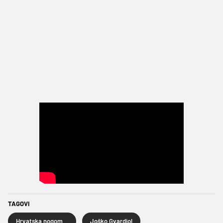
TAGOVI
Hrvatska nogometna reprezentacija
Joško Gvardiol