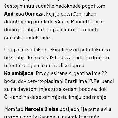
šestoj minuti sudačke nadoknade pogotkom
Andresa Gomeza
, koji je potvrđen nakon
dugotrajnog pregleda VAR-a. Manuel Ugarte
donio je pobjedu Urugvajcima u 11. minuti
sudačke nadoknade.
Urugvajci su tako prekinuli niz od pet utakmica
bez pobjede te su s 19 bodova sada na drugom
mjestu zbog bolje gol razlike ispred
Kolumbijaca
. Prvoplasirana Argentina ima 22
boda, dok četvrtoplasirani Brazil ima 17.Peruanci
su na devetom mjestu sa sedam bodova, dok
Čileanci na desetom mjestu imaju bod manje
Momčad
Marcela Bielse
posljednji je put slavila
u srpnju protiv Kanade u utakmici za treće