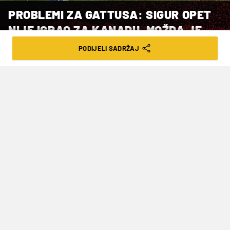
PROBLEMI ZA GATTUSA: SIGUR OPET
NIJE IGRAO ZA KANADU, MOŽDA JE
KRIVO IZABRAO
PODIJELI SADRŽAJ
VRIJEME ČITANJA: 2MIN | SUB. 16.11.24. | 09:35
Njegova reprezentacija svladala je
Surinam u gostima u prvoj utakmici
doigravanja CONCACAF Lige nacija
Kanadski izbornik
Jesse Marsch
ponovno nije