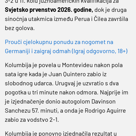
3-2 u 11. kolu južnoameričkih kvalifikacija za
Svjetsko prvenstvo 2026. godine,
dok je druga
sinoćnja utakmica između Perua i Čilea završila
bez golova.
Prouči cjelokupnu ponudu za nogomet na
Germaniji i zaigraj odmah (Igraj odgovorno, 18+)
Kolumbija je povela u Montevideu nakon pola
sata igre kada je Juan Quintero zabio iz
slobodnog udarca. Urugvaj je uzvratio s dva
pogotka u tri minute nakon odmora. Najprije im
je izjednačenje donio autogolom Davinson
Sanchezu 57. minuti, a onda je Rodrigo Aguirre
zabio za vodstvo 2-1.
Kolumbija je ponovno izjednačila rezultat u