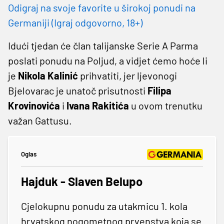
Odigraj na svoje favorite u širokoj ponudi na
Germaniji (Igraj odgovorno, 18+)
Idući tjedan će član talijanske Serie A Parma
poslati ponudu na Poljud, a vidjet ćemo hoće li
je
Nikola Kalinić
prihvatiti, jer ljevonogi
Bjelovarac je unatoč prisutnosti
Filipa
Krovinovića
i
Ivana Rakitića
u ovom trenutku
važan Gattusu.
Oglas
Hajduk - Slaven Belupo
Cjelokupnu ponudu za utakmicu 1. kola
hrvatskog nogometnog prvenstva koja se