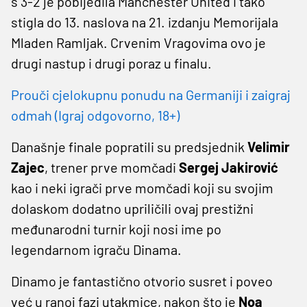
s 3-2 je pobijedila Manchester United i tako
stigla do 13. naslova na 21. izdanju Memorijala
Mladen Ramljak. Crvenim Vragovima ovo je
drugi nastup i drugi poraz u finalu.
Prouči cjelokupnu ponudu na Germaniji i zaigraj
odmah (Igraj odgovorno, 18+)
Današnje finale popratili su predsjednik
Velimir
Zajec
, trener prve momčadi
Sergej Jakirović
kao i neki igrači prve momčadi koji su svojim
dolaskom dodatno upriličili ovaj prestižni
međunarodni turnir koji nosi ime po
legendarnom igraču Dinama.
Dinamo je fantastično otvorio susret i poveo
već u ranoj fazi utakmice, nakon što je
Noa