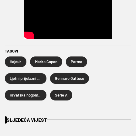
TAGOVI
Hajduk
Marko Capan
Parma
Ljetni prijelazni rok 2024.
Gennaro Gattuso
Hrvatska nogometna liga
Serie A
SLJEDEĆA VIJEST