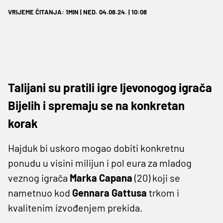
VRIJEME ČITANJA: 1MIN | NED. 04.08.24. | 10:08
Talijani su pratili igre ljevonogog igrača
Bijelih i spremaju se na konkretan
korak
Hajduk bi uskoro mogao dobiti konkretnu
ponudu u visini milijun i pol eura za mladog
veznog igrača
Marka Capana
(20) koji se
nametnuo kod
Gennara Gattusa
trkom i
kvalitenim izvođenjem prekida.