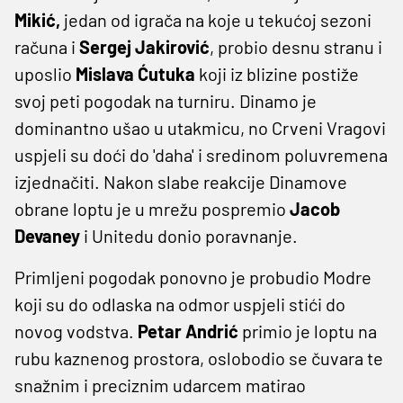
Mikić,
jedan od igrača na koje u tekućoj sezoni
računa i
Sergej Jakirović
, probio desnu stranu i
uposlio
Mislava Ćutuka
koji iz blizine postiže
svoj peti pogodak na turniru. Dinamo je
dominantno ušao u utakmicu, no Crveni Vragovi
uspjeli su doći do 'daha' i sredinom poluvremena
izjednačiti. Nakon slabe reakcije Dinamove
obrane loptu je u mrežu pospremio
Jacob
Devaney
i Unitedu donio poravnanje.
Primljeni pogodak ponovno je probudio Modre
koji su do odlaska na odmor uspjeli stići do
novog vodstva.
Petar Andrić
primio je loptu na
rubu kaznenog prostora, oslobodio se čuvara te
snažnim i preciznim udarcem matirao