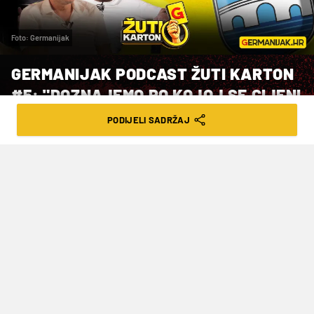
Foto: Germanijak
GERMANIJAK PODCAST ŽUTI KARTON
#5: "DOZNAJEMO PO KOJOJ SE CIJENI
PRODAJE OSIJEK"
PODIJELI SADRŽAJ
VRIJEME ČITANJA: 4MIN | UTO. 19.05.26. | 17:16
Alen Lesički, Tomo Ničota i Ižak Ante
Sučić razgovarali su o mnogim