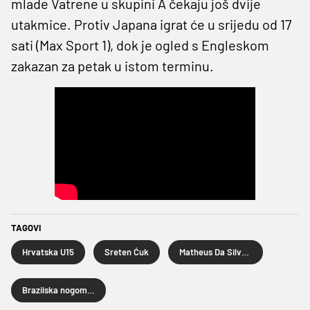
mlade Vatrene u skupini A čekaju još dvije
utakmice. Protiv Japana igrat će u srijedu od 17
sati (Max Sport 1), dok je ogled s Engleskom
zakazan za petak u istom terminu.
TAGOVI
Hrvatska U15
Sreten Ćuk
Matheus Da Silva Batista
Brazilska nogometna reprezentacija