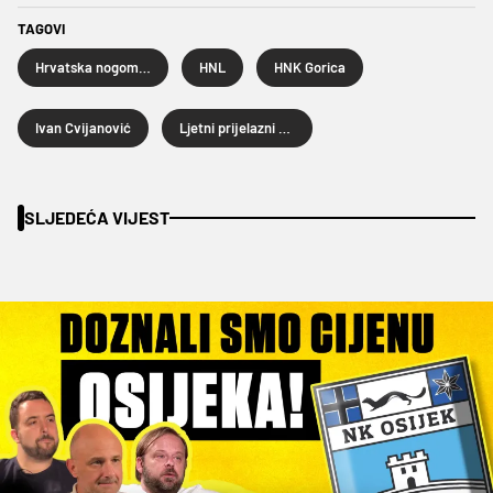
TAGOVI
Hrvatska nogometna liga
HNL
HNK Gorica
Ivan Cvijanović
Ljetni prijelazni rok 2026.
SLJEDEĆA VIJEST