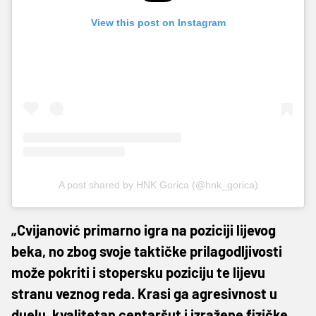
View this post on Instagram
A post shared by HNK Gorica (@hnk_gorica)
„Cvijanović primarno igra na poziciji lijevog
beka, no zbog svoje taktičke prilagodljivosti
može pokriti i stopersku poziciju te lijevu
stranu veznog reda. Krasi ga agresivnost u
duelu, kvalitetan centaršut i izražene fizičke