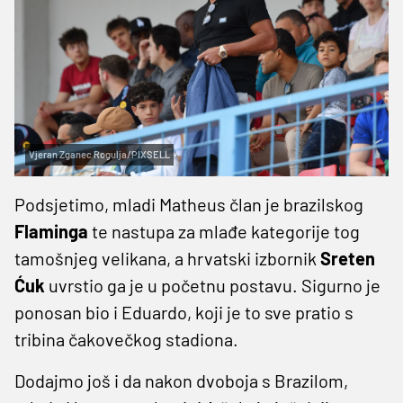
Vjeran Zganec Rogulja/PIXSELL
Podsjetimo, mladi Matheus član je brazilskog
Flaminga
te nastupa za mlađe kategorije tog
tamošnjeg velikana, a hrvatski izbornik
Sreten
Ćuk
uvrstio ga je u početnu postavu. Sigurno je
ponosan bio i Eduardo, koji je to sve pratio s
tribina čakovečkog stadiona.
Dodajmo još i da nakon dvoboja s Brazilom,