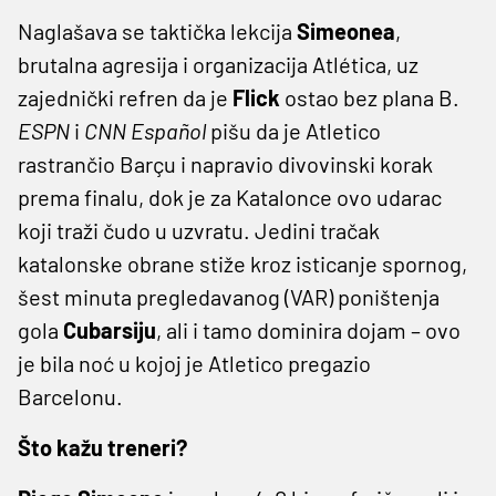
Naglašava se taktička lekcija
Simeonea
,
brutalna agresija i organizacija Atlética, uz
zajednički refren da je
Flick
ostao bez plana B.
ESPN
i
CNN Español
pišu da je Atletico
rastrančio Barçu i napravio divovinski korak
prema finalu, dok je za Katalonce ovo udarac
koji traži čudo u uzvratu. Jedini tračak
katalonske obrane stiže kroz isticanje spornog,
šest minuta pregledavanog (VAR) poništenja
gola
Cubarsiju
, ali i tamo dominira dojam – ovo
je bila noć u kojoj je Atletico pregazio
Barcelonu.
Što kažu treneri?