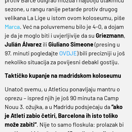
sezone, u rangu ranije petarde protiv drugog
velikana La Lige u istom ovom koloseumu, piše
Marca
. Već na poluvremenu bilo je 4-0, a dojam
je da je moglo biti i uvjerljivije da su
Griezmann
,
Julián
Álvarez
ili
Giuliano Simeone
(presing u
97. minuti pogledajte
OVDJE
) bili precizniji u još
nekoliko situacija za povijesni debakl gostiju.
Taktičko kupanje na madridskom koloseumu
Unatoč svemu, u Atleticu ponavljaju mantru o
oprezu – ispred njih je još 90 minuta na Camp
Nouu 3. ožujka, a u Madridu podsjećaju da
“ako
je Atleti zabio četiri, Barcelona ih isto toliko
može zabiti“
. Nije to samo floskula: prolazak bi