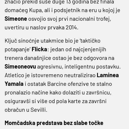
značio prekid suše duge 13 godina bez finala
domaćeg Kupa, ali i podsjetnik na eru u kojoj je
Simeone
osvojio svoj prvi nacionalni trofej,
uvertiru u naslov prvaka 2014.
Ključ sinoćnje utakmice bio je ‘taktičko
potapanje’
Flicka
: jedan od najcjenjenijih
trenera današnjice ostao je bez odgovora na
Simeoneovu
agresivnu, inteligentnu postavku.
Atletico je istovremeno neutralizirao
Laminea
Yamala
i ostatak Barcine ofenzive te stalno
pronalazio načine kako dolaziti u završnicu,
osiguravši si više od pola karte za završni
obračun u Sevilli.
Momčadska predstava bez slabe točke