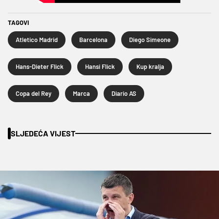
TAGOVI
Atletico Madrid
Barcelona
Diego Simeone
Hans-Dieter Flick
Hansi Flick
Kup kralja
Copa del Rey
Marca
Diario AS
SLJEDEĆA VIJEST