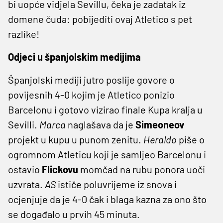
bi uopće vidjela Sevillu, čeka je zadatak iz
domene čuda: pobijediti ovaj Atletico s pet
razlike!
Odjeci u španjolskim medijima
Španjolski mediji jutro poslije govore o
povijesnih 4-0 kojim je Atletico ponizio
Barcelonu i gotovo vizirao finale Kupa kralja u
Sevilli.
Marca
naglašava da je
Simeoneov
projekt u kupu u punom zenitu.
Heraldo
piše o
ogromnom Atleticu koji je samljeo Barcelonu i
ostavio
Flickovu
momčad na rubu ponora uoči
uzvrata.
AS
ističe poluvrijeme iz snova i
ocjenjuje da je 4-0 čak i blaga kazna za ono što
se događalo u prvih 45 minuta.