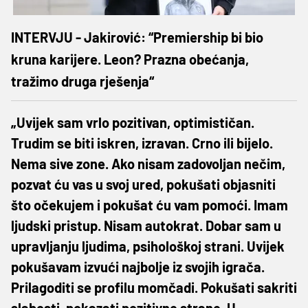
INTERVJU - Jakirović: “Premiership bi bio
kruna karijere. Leon? Prazna obećanja,
tražimo druga rješenja“
„Uvijek sam vrlo pozitivan, optimističan.
Trudim se biti iskren, izravan. Crno ili bijelo.
Nema sive zone. Ako nisam zadovoljan nečim,
pozvat ću vas u svoj ured, pokušati objasniti
što očekujem i pokušat ću vam pomoći. Imam
ljudski pristup. Nisam autokrat. Dobar sam u
upravljanju ljudima, psihološkoj strani. Uvijek
pokušavam izvući najbolje iz svojih igrača.
Prilagoditi se profilu momčadi. Pokušati sakriti
slabosti, pokazati pozitivne strane. U