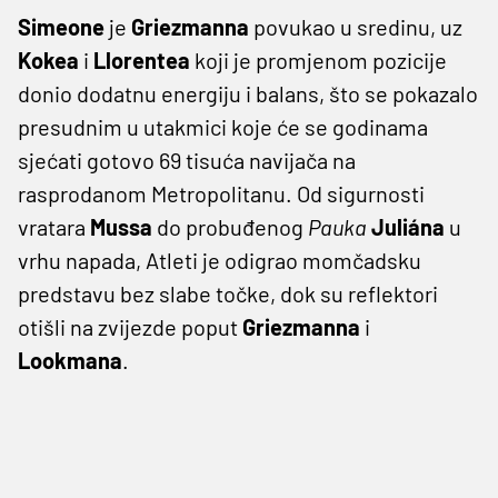
Simeone
je
Griezmanna
povukao u sredinu, uz
Kokea
i
Llorentea
koji je promjenom pozicije
donio dodatnu energiju i balans, što se pokazalo
presudnim u utakmici koje će se godinama
sjećati gotovo 69 tisuća navijača na
rasprodanom Metropolitanu. Od sigurnosti
vratara
Mussa
do probuđenog
Pauka
Juliána
u
vrhu napada, Atleti je odigrao momčadsku
predstavu bez slabe točke, dok su reflektori
otišli na zvijezde poput
Griezmanna
i
Lookmana
.