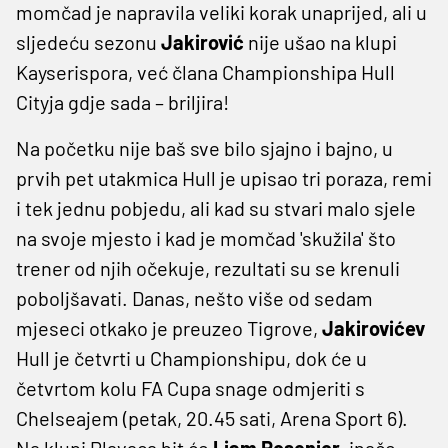
momčad je napravila veliki korak unaprijed, ali u
sljedeću sezonu
Jakirović
nije ušao na klupi
Kayserispora, već člana Championshipa Hull
Cityja gdje sada – briljira!
Na početku nije baš sve bilo sjajno i bajno, u
prvih pet utakmica Hull je upisao tri poraza, remi
i tek jednu pobjedu, ali kad su stvari malo sjele
na svoje mjesto i kad je momčad 'skužila' što
trener od njih očekuje, rezultati su se krenuli
poboljšavati. Danas, nešto više od sedam
mjeseci otkako je preuzeo Tigrove,
Jakirovićev
Hull je četvrti u Championshipu, dok će u
četvrtom kolu FA Cupa snage odmjeriti s
Chelseajem (petak, 20.45 sati, Arena Sport 6).
Na klupi Plavaca bit će
Liam Rosenior
, inače