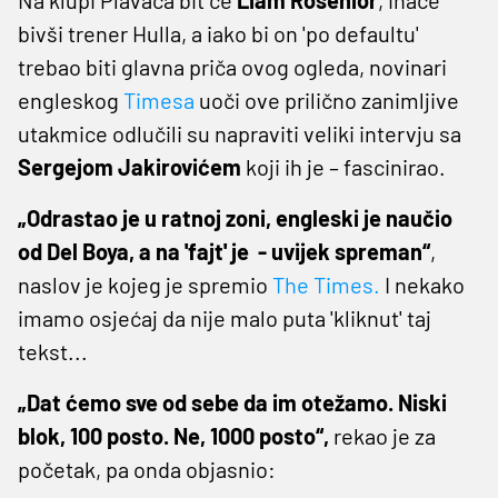
bivši trener Hulla, a iako bi on 'po defaultu'
trebao biti glavna priča ovog ogleda, novinari
engleskog
Timesa
uoči ove prilično zanimljive
utakmice odlučili su napraviti veliki intervju sa
Sergejom Jakirovićem
koji ih je – fascinirao.
„Odrastao je u ratnoj zoni, engleski je naučio
od Del Boya, a na 'fajt' je - uvijek spreman“
,
naslov je kojeg je spremio
The Times.
I nekako
imamo osjećaj da nije malo puta 'kliknut' taj
tekst...
„Dat ćemo sve od sebe da im otežamo. Niski
blok, 100 posto. Ne, 1000 posto“,
rekao je za
početak, pa onda objasnio: