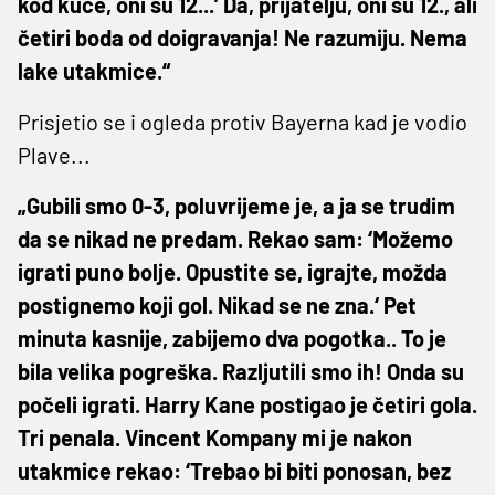
kod kuće, oni su 12...’ Da, prijatelju, oni su 12., ali
četiri boda od doigravanja! Ne razumiju. Nema
lake utakmice.“
Prisjetio se i ogleda protiv Bayerna kad je vodio
Plave...
„Gubili smo 0-3, poluvrijeme je, a ja se trudim
da se nikad ne predam. Rekao sam: ‘Možemo
igrati puno bolje. Opustite se, igrajte, možda
postignemo koji gol. Nikad se ne zna.‘ Pet
minuta kasnije, zabijemo dva pogotka.. To je
bila velika pogreška. Razljutili smo ih! Onda su
počeli igrati. Harry Kane postigao je četiri gola.
Tri penala. Vincent Kompany mi je nakon
utakmice rekao: ‘Trebao bi biti ponosan, bez