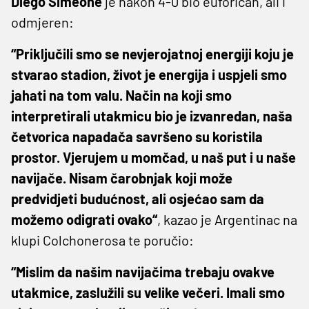
Diego Simeone
je nakon 4-0 bio euforičan, ali i
odmjeren:
“Priključili smo se nevjerojatnoj energiji koju je
stvarao stadion, život je energija i uspjeli smo
jahati na tom valu. Način na koji smo
interpretirali utakmicu bio je izvanredan, naša
četvorica napadača savršeno su koristila
prostor. Vjerujem u momčad, u naš put i u naše
navijače. Nisam čarobnjak koji može
predvidjeti budućnost, ali osjećao sam da
možemo odigrati ovako“
, kazao je Argentinac na
klupi Colchonerosa te poručio:​
“Mislim da našim navijačima trebaju ovakve
utakmice, zaslužili su velike večeri. Imali smo