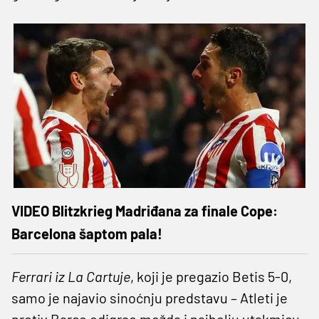
VIDEO Blitzkrieg Madriđana za finale Cope:
Barcelona šaptom pala!
Ferrari iz La Cartuje
, koji je pregazio Betis 5-0,
samo je najavio sinoćnju predstavu – Atleti je
protiv Barce odigrao možda i najbolju utakmicu