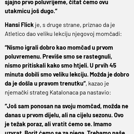
sjajno prvo poluvrijeme, čitat ćemo ovu
utakmicu još dugo.“
Hansi Flick
je, s druge strane, priznao da je
Atletico dao veliku lekciju njegovoj momčadi:
“Nismo igrali dobro kao momčad u prvom
poluvremenu. Previše smo se rastegnuli,
nismo pritiskali kako smo htjeli. U prvih 45
minuta dobili smo veliku lekciju. Možda je dobro
da je došla u pravom trenutku“
, kazao je
njemački strateg Katalonaca pa nastavio: ​
“Još sam ponosan na svoju momčad, možda ne
danas u prvom dijelu, ali na cijelu sezonu. Ovo
je težak poraz, ali vratit ćemo se. Imamo
uzvrat. Borit ćemo se za njega. Trebamo naše