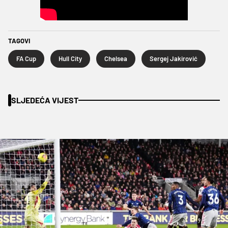
TAGOVI
FA Cup
Hull City
Chelsea
Sergej Jakirović
SLJEDEĆA VIJEST