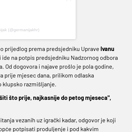
ijak (@germanijakhr)
kao prijedlog prema predsjedniku Uprave
Ivanu
i ide na potpis predsjedniku Nadzornog odbora
a. Od dogovora i najave prošlo je pola godine,
ora prije mjesec dana, prilikom odlaska
o klupsko razmišljanje.
iti što prije, najkasnije do petog mjeseca",
pitanja vezanih uz igrački kadar, odgovor je koji
uopće potpisati produljenje i pod kakvim