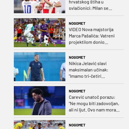
hrvatskog štiha u
svlačionici: Milan se
raspituje za usluge
Vatrenog!
NOGOMET
VIDEO Nova majstorija
Marca Pašalića: Vatreni
projektilom donio
vodstvo pa igru napustio
zbog ozljede
NOGOMET
Nikica Jelavić slavi
maksimalan učinak:
"Imamo tri-četiri
senatora koji vode naš
vrtić"
NOGOMET
Carević unatoč porazu:
"Ne mogu biti zadovoljan,
ali ni ljut. Ovo nam mora
biti putokaz"
NOGOMET