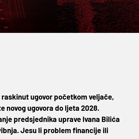
je raskinut ugovor početkom veljače,
te novog ugovora do ljeta 2028.
ćanje predsjednika uprave Ivana Bilića
vibnja. Jesu li problem financije ili