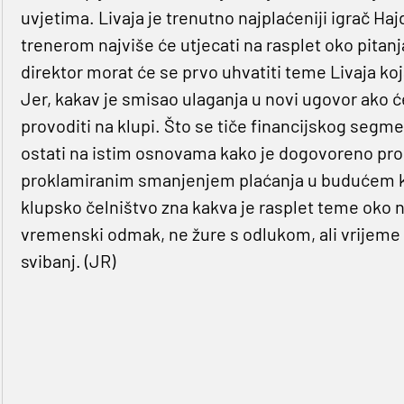
uvjetima. Livaja je trenutno najplaćeniji igrač H
trenerom najviše će utjecati na rasplet oko pita
direktor morat će se prvo uhvatiti teme Livaja koj
Jer, kakav je smisao ulaganja u novi ugovor ako će
provoditi na klupi. Što se tiče financijskog segme
ostati na istim osnovama kako je dogovoreno prošlo
proklamiranim smanjenjem plaćanja u budućem kl
klupsko čelništvo zna kakva je rasplet teme oko n
vremenski odmak, ne žure s odlukom, ali vrijeme 
svibanj. (JR)