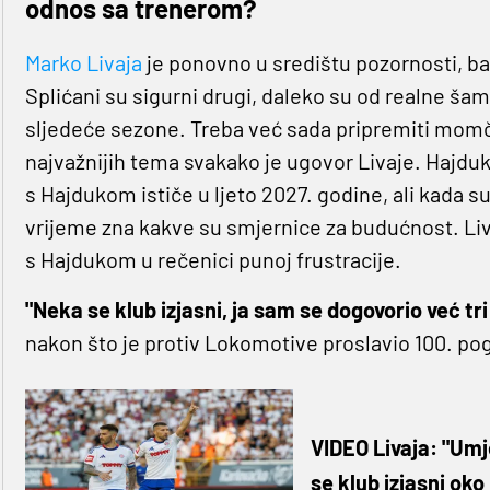
odnos sa trenerom?
Marko Livaja
je ponovno u središtu pozornosti, baš
Splićani su sigurni drugi, daleko su od realne šam
sljedeće sezone. Treba već sada pripremiti momča
najvažnijih tema svakako je ugovor Livaje. Hajduk 
s Hajdukom ističe u ljeto 2027. godine, ali kada su 
vrijeme zna kakve su smjernice za budućnost. Liv
s Hajdukom u rečenici punoj frustracije.
"Neka se klub izjasni, ja sam se dogovorio već tri
nakon što je protiv Lokomotive proslavio 100. po
VIDEO Livaja: "Umj
se klub izjasni ok