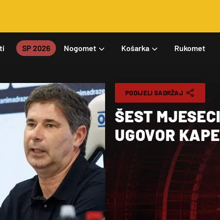
ti
SP 2026
Nogomet
Košarka
Rukomet
PODIJELI SADRŽAJ
ŠEST MJESECI
UGOVOR KAPE