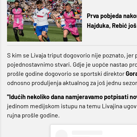
Prva pobjeda nakon
Hajduka, Rebić jo
S kim se Livaja triput dogovorio nije poznato, jer
pojednostavnimo stvari. Gdje je uopće nastao pro
prošle godine dogovorio se sportski direktor
Gor
odnosno produljenja aktualnog za još jednu sezon
"Idućih nekoliko dana namjeravamo potpisati nov
jedinom medijskom istupu na temu Livajina ugov
rujna prošle godine.