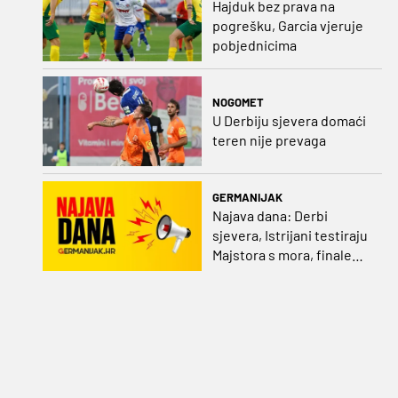
Hajduk bez prava na
pogrešku, Garcia vjeruje
pobjednicima
NOGOMET
U Derbiju sjevera domaći
teren nije prevaga
GERMANIJAK
Najava dana: Derbi
sjevera, Istrijani testiraju
Majstora s mora, finale
Ramljaka Dinamo - Ajax,
mladi rukometaši protiv
Francuza