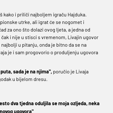
 kako i priliči najboljem igraču Hajduka.
pionske utrke, ali igrat će se nogomet i
d za ono što dolazi ovog ljeta, a jedna od
čak i nije u stisci s vremenom, Livajin ugovor
najbolji u pitanju, onda je bitno da se na
aja je i sam progovorio o produljenju ugovora
 puta, sada je na njima",
poručio je Livaja
godak u bijelom dresu.
esto dva tjedna oduljila se moja ozljeda, neka
o novog ugovora"