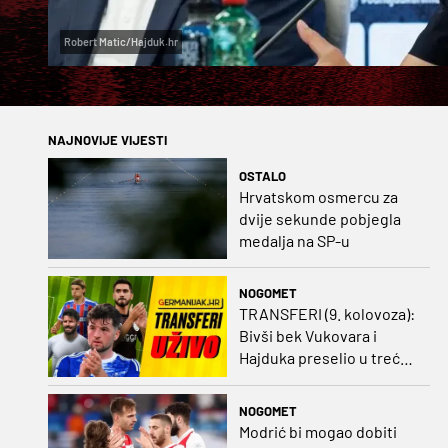
Robert Matic/Hajduk.hr
NAJNOVIJE VIJESTI
OSTALO
Hrvatskom osmercu za
dvije sekunde pobjegla
medalja na SP-u
NOGOMET
TRANSFERI (9. kolovoza):
Bivši bek Vukovara i
Hajduka preselio u treću
ligu, đakovački 'sin vjetra'
napustio Kirgistan
NOGOMET
Modrić bi mogao dobiti