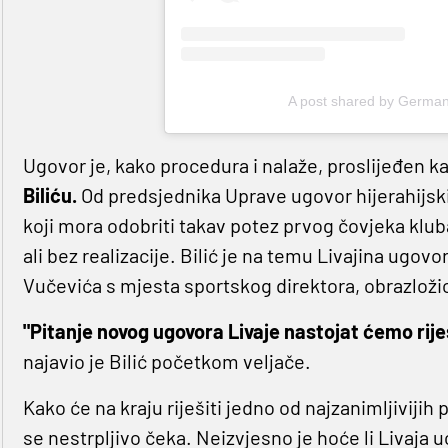
A post shared by German
Ugovor je, kako procedura i nalaže, proslijeđen 
Biliću.
Od predsjednika Uprave ugovor hijerahijsk
koji mora odobriti takav potez prvog čovjeka klub
ali bez realizacije. Bilić je na temu Livajina ugov
Vučevića s mjesta sportskog direktora, obrazloži
"Pitanje novog ugovora Livaje nastojat ćemo riješ
najavio je Bilić početkom veljače.
Kako će na kraju riješiti jedno od najzanimljivijih 
se nestrpljivo čeka. Neizvjesno je hoće li Livaja 