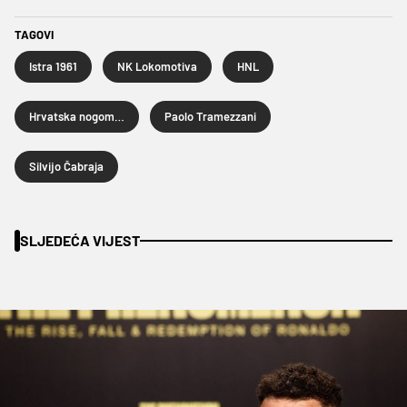
TAGOVI
Istra 1961
NK Lokomotiva
HNL
Hrvatska nogometna liga
Paolo Tramezzani
Silvijo Čabraja
SLJEDEĆA VIJEST