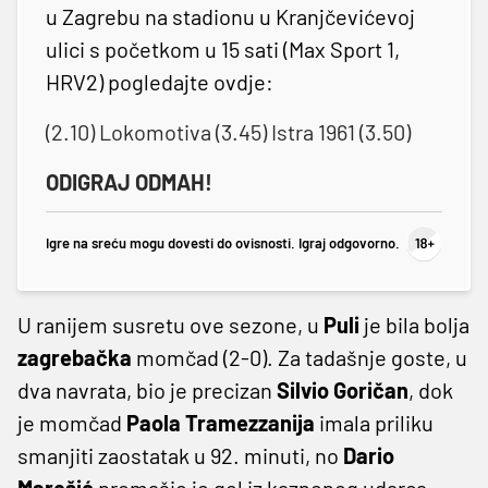
u Zagrebu na stadionu u Kranjčevićevoj
ulici s početkom u 15 sati (Max Sport 1,
HRV2) pogledajte ovdje:
(2.10) Lokomotiva (3.45) Istra 1961 (3.50)
ODIGRAJ ODMAH!
Igre na sreću mogu dovesti do ovisnosti. Igraj odgovorno.
U ranijem susretu ove sezone, u
Puli
je bila bolja
zagrebačka
momčad (2-0). Za tadašnje goste, u
dva navrata, bio je precizan
Silvio Goričan
, dok
je momčad
Paola Tramezzanija
imala priliku
smanjiti zaostatak u 92. minuti, no
Dario
Marešić
promašio je gol iz kaznenog udarca.