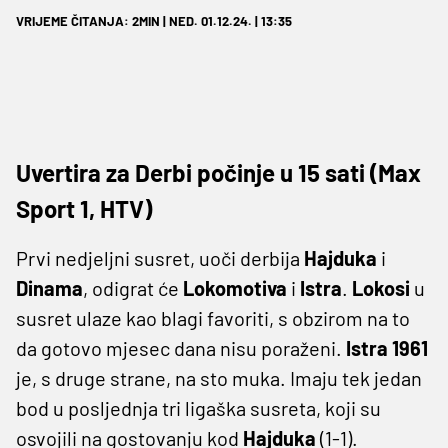
VRIJEME ČITANJA: 2MIN | NED. 01.12.24. | 13:35
Uvertira za Derbi počinje u 15 sati (Max
Sport 1, HTV)
Prvi nedjeljni susret, uoči derbija
Hajduka
i
Dinama
, odigrat će
Lokomotiva
i
Istra
.
Lokosi
u
susret ulaze kao blagi favoriti, s obzirom na to
da gotovo mjesec dana nisu poraženi.
Istra 1961
je, s druge strane, na sto muka. Imaju tek jedan
bod u posljednja tri ligaška susreta, koji su
osvojili na gostovanju kod
Hajduka
(1-1).