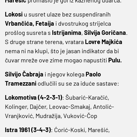
Lokosi
u susret ulaze bez suspendiranih
Vrbančića, Fetaija
i dvostrukog strijelca
prošlog susreta s
Istrijanima
,
Silvija Goričana
.
S druge strane terena, vratara
Lovre Majkića
nema ni na klupi, što je jasan indikator da bi
čuvar mreže ove zime mogao napustiti
Pulu.
Silvijo Čabraja
i njegov kolega
Paolo
Tramezzani
odlučili su se za iduće sastave:
Lokomotiva (4-2-3-1)
: Šubarić-Karačić,
Kolinger, Dajčer, Leovac-Smakaj, Antolić-
Vranjković, Mudražija, Vuković-Čop
Istra 1961 (3-4-3)
: Ćorić-Koski, Marešić,