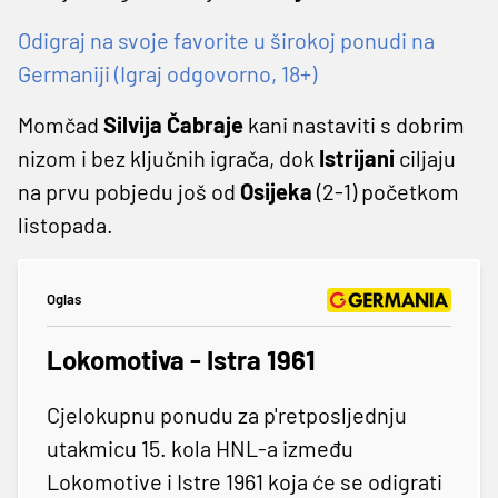
Odigraj na svoje favorite u širokoj ponudi na
Germaniji (Igraj odgovorno, 18+)
Momčad
Silvija Čabraje
kani nastaviti s dobrim
nizom i bez ključnih igrača, dok
Istrijani
ciljaju
na prvu pobjedu još od
Osijeka
(2-1) početkom
listopada.
Oglas
Lokomotiva - Istra 1961
Cjelokupnu ponudu za p'retposljednju
utakmicu 15. kola HNL-a između
Lokomotive i Istre 1961 koja će se odigrati