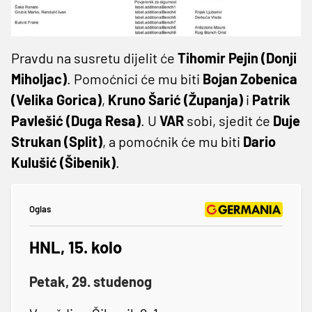
Pravdu na susretu dijelit će
Tihomir Pejin (Donji
Miholjac)
. Pomoćnici će mu biti
Bojan Zobenica
(Velika Gorica)
,
Kruno Šarić (Županja)
i
Patrik
Pavlešić (Duga Resa)
. U
VAR
sobi, sjedit će
Duje
Strukan (Split)
, a pomoćnik će mu biti
Dario
Kulušić (Šibenik)
.
Oglas
HNL, 15. kolo
Petak, 29. studenog