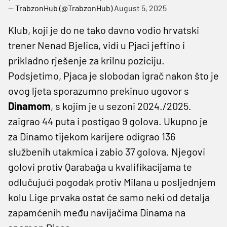
— TrabzonHub (@TrabzonHub)
August 5, 2025
Klub, koji je do ne tako davno vodio hrvatski
trener Nenad Bjelica, vidi u Pjaci jeftino i
prikladno rješenje za krilnu poziciju.
Podsjetimo, Pjaca je slobodan igrač nakon što je
ovog ljeta sporazumno prekinuo ugovor s
Dinamom
, s kojim je u sezoni 2024./2025.
zaigrao 44 puta i postigao 9 golova. Ukupno je
za Dinamo tijekom karijere odigrao 136
službenih utakmica i zabio 37 golova. Njegovi
golovi protiv Qarabağa u kvalifikacijama te
odlučujući pogodak protiv Milana u posljednjem
kolu Lige prvaka ostat će samo neki od detalja
zapamćenih među navijačima Dinama na