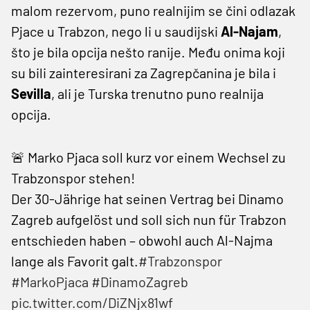
malom rezervom, puno realnijim se čini odlazak
Pjace u Trabzon, nego li u saudijski
Al-Najam
,
što je bila opcija nešto ranije. Među onima koji
su bili zainteresirani za Zagrepčanina je bila i
Sevilla
, ali je Turska trenutno puno realnija
opcija.
🚨 Marko Pjaca soll kurz vor einem Wechsel zu
Trabzonspor stehen!
Der 30-Jährige hat seinen Vertrag bei Dinamo
Zagreb aufgelöst und soll sich nun für Trabzon
entschieden haben – obwohl auch Al-Najma
lange als Favorit galt.
#Trabzonspor
#MarkoPjaca
#DinamoZagreb
pic.twitter.com/DiZNjx81wf