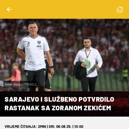
Armin Durgut/PIXSELL
SARAJEVO I SLUŽBENO POTVRDILO
RASTANAK SA ZORANOM ZEKIĆEM
VRIJEME ČITANJA: 2MIN | SRI. 06.08.25. | 10:00