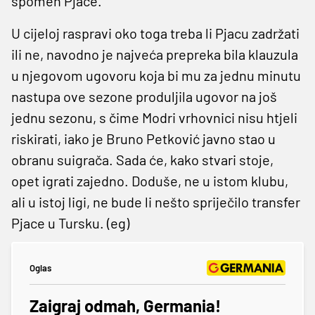
spomen Pjace.
U cijeloj raspravi oko toga treba li Pjacu zadržati
ili ne, navodno je najveća prepreka bila klauzula
u njegovom ugovoru koja bi mu za jednu minutu
nastupa ove sezone produljila ugovor na još
jednu sezonu, s čime Modri vrhovnici nisu htjeli
riskirati, iako je Bruno Petković javno stao u
obranu suigrača. Sada će, kako stvari stoje,
opet igrati zajedno. Doduše, ne u istom klubu,
ali u istoj ligi, ne bude li nešto spriječilo transfer
Pjace u Tursku. (eg)
Oglas
Zaigraj odmah, Germania!