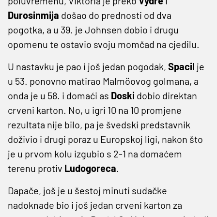
poluvremenu, Viktoria je preko
Vydre
i
Durosinmija
došao do prednosti od dva
pogotka, a u 39. je Johnsen dobio i drugu
opomenu te ostavio svoju momčad na cjedilu.
U nastavku je pao i još jedan pogodak,
Spacil
je
u 53. ponovno matirao Malmöovog golmana, a
onda je u 58. i domaći as
Doski
dobio direktan
crveni karton. No, u igri 10 na 10 promjene
rezultata nije bilo, pa je švedski predstavnik
doživio i drugi poraz u Europskoj ligi, nakon što
je u prvom kolu izgubio s 2-1 na domaćem
terenu protiv
Ludogoreca
.
Dapače, još je u šestoj minuti sudačke
nadoknade bio i još jedan crveni karton za