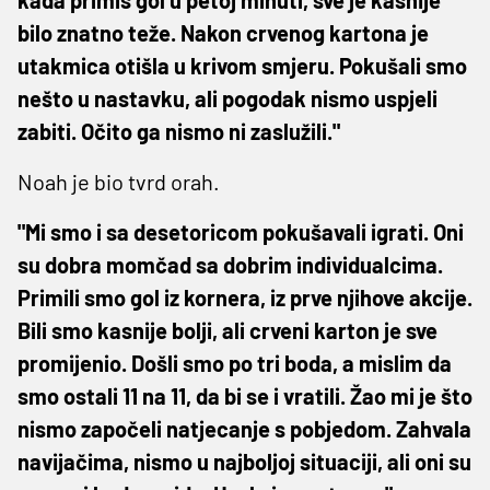
bilo znatno teže. Nakon crvenog kartona je
utakmica otišla u krivom smjeru. Pokušali smo
nešto u nastavku, ali pogodak nismo uspjeli
zabiti. Očito ga nismo ni zaslužili."
Noah je bio tvrd orah.
"Mi smo i sa desetoricom pokušavali igrati. Oni
su dobra momčad sa dobrim individualcima.
Primili smo gol iz kornera, iz prve njihove akcije.
Bili smo kasnije bolji, ali crveni karton je sve
promijenio. Došli smo po tri boda, a mislim da
smo ostali 11 na 11, da bi se i vratili. Žao mi je što
nismo započeli natjecanje s pobjedom. Zahvala
navijačima, nismo u najboljoj situaciji, ali oni su