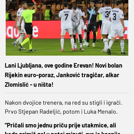
Lani Ljubljana, ove godine Erevan! Novi bolan
Rijekin euro-poraz, Janković tragičar, alkar
Zlomislić - u ništa!
Nakon dvojice trenera, na red su stigli i igrači.
Prvo Stjepan Radeljić, potom i Luka Menalo.
"Pričali smo jednu priču prije utakmice, ali
kada primiš gol u petoj minuti, sve je kasnije