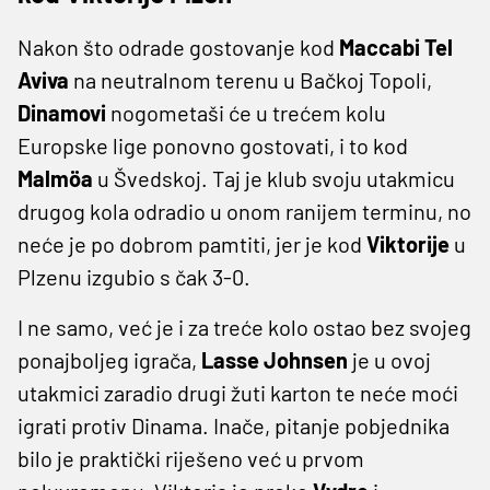
Nakon što odrade gostovanje kod
Maccabi Tel
Aviva
na neutralnom terenu u Bačkoj Topoli,
Dinamovi
nogometaši će u trećem kolu
Europske lige ponovno gostovati, i to kod
Malmöa
u Švedskoj. Taj je klub svoju utakmicu
drugog kola odradio u onom ranijem terminu, no
neće je po dobrom pamtiti, jer je kod
Viktorije
u
Plzenu izgubio s čak 3-0.
I ne samo, već je i za treće kolo ostao bez svojeg
ponajboljeg igrača,
Lasse Johnsen
je u ovoj
utakmici zaradio drugi žuti karton te neće moći
igrati protiv Dinama. Inače, pitanje pobjednika
bilo je praktički riješeno već u prvom