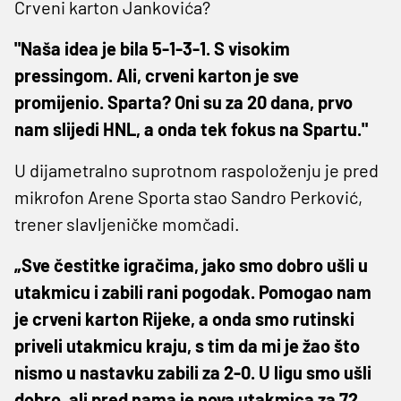
Crveni karton Jankovića?
"Naša idea je bila 5-1-3-1. S visokim
pressingom. Ali, crveni karton je sve
promijenio. Sparta? Oni su za 20 dana, prvo
nam slijedi HNL, a onda tek fokus na Spartu."
U dijametralno suprotnom raspoloženju je pred
mikrofon Arene Sporta stao Sandro Perković,
trener slavljeničke momčadi.
„Sve čestitke igračima, jako smo dobro ušli u
utakmicu i zabili rani pogodak. Pomogao nam
je crveni karton Rijeke, a onda smo rutinski
priveli utakmicu kraju, s tim da mi je žao što
nismo u nastavku zabili za 2-0. U ligu smo ušli
dobro, ali pred nama je nova utakmica za 72