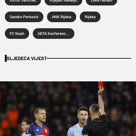
Sandro Perković
HNK Rijeka
Rijeka
FC Noah
UEFA Konferencijska liga
SLJEDEĆA VIJEST