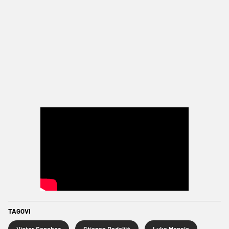
TAGOVI
Victor Sanchez
Stjepan Radeljić
Luka Menalo