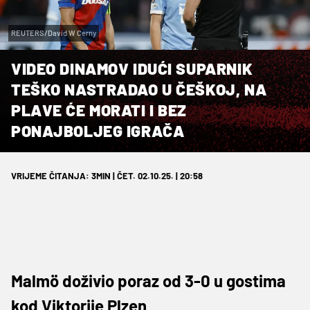
REUTERS/David W Cerny
VIDEO DINAMOV IDUĆI SUPARNIK
TEŠKO NASTRADAO U ČEŠKOJ, NA
PLAVE ĆE MORATI I BEZ
PONAJBOLJEG IGRAČA
VRIJEME ČITANJA: 3MIN | ČET. 02.10.25. | 20:58
Malmö doživio poraz od 3-0 u gostima
kod Viktorije Plzen