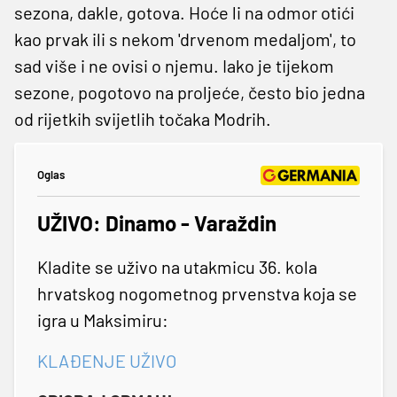
sezona, dakle, gotova. Hoće li na odmor otići
kao prvak ili s nekom 'drvenom medaljom', to
sad više i ne ovisi o njemu. Iako je tijekom
sezone, pogotovo na proljeće, često bio jedna
od rijetkih svijetlih točaka Modrih.
Oglas
UŽIVO: Dinamo - Varaždin
Kladite se uživo na utakmicu 36. kola
hrvatskog nogometnog prvenstva koja se
igra u Maksimiru:
KLAĐENJE UŽIVO