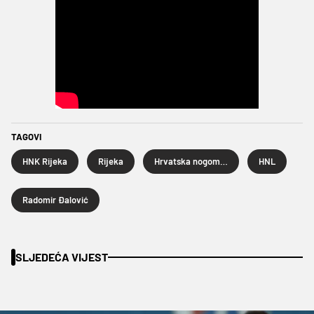
TAGOVI
HNK Rijeka
Rijeka
Hrvatska nogometna liga
HNL
Radomir Đalović
SLJEDEĆA VIJEST