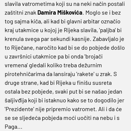
slavila vatrometima koji su na neki način postali
zaštitni znak
Damira Miškovića
. Moglo se i bez
tog sajma kiča, ali kad bi glavni arbitar označio
kraj utakmice u kojoj je Rijeka slavila, 'paljba' bi
krenula svega par sekundi kasnije. Zabavljalo je
to Riječane, naročito kad bi se do pobjede došlo
u završnici utakmice pa bi onda 'brojači
vremena' gledali koliko treba dežurnim
pirotehničarima da lansiraju 'rakete' u zrak. S
druge strane, kad bi Rijeka u finišu susreta
ostala bez pobjede, svaki put bi se našao jedan
šaljivđija koji bi istaknuo kako se to dogodilo jer
'Prezidente' nije pripremio vatromet. Ali i da će
se se sljedeća pobjeda moći uočiti na nebu i s
Paga...