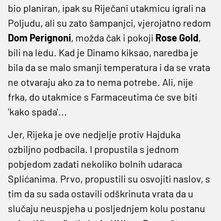
bio planiran, ipak su Riječani utakmicu igrali na
Poljudu, ali su zato šampanjci, vjerojatno redom
Dom Perignoni
, možda čak i pokoji
Rose Gold
,
bili na ledu. Kad je Dinamo kiksao, naredba je
bila da se malo smanji temperatura i da se vrata
ne otvaraju ako za to nema potrebe. Ali, nije
frka, do utakmice s Farmaceutima će sve biti
'kako spada'...
Jer, Rijeka je ove nedjelje protiv Hajduka
ozbiljno podbacila. I propustila s jednom
pobjedom zadati nekoliko bolnih udaraca
Splićanima. Prvo, propustili su osvojiti naslov, s
tim da su sada ostavili odškrinuta vrata da u
slučaju neuspjeha u posljednjem kolu postanu