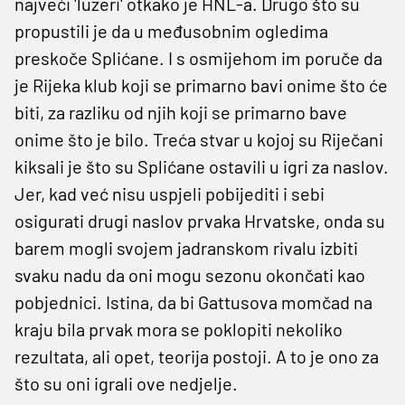
najveći 'luzeri' otkako je HNL-a. Drugo što su
propustili je da u međusobnim ogledima
preskoče Splićane. I s osmijehom im poruče da
je Rijeka klub koji se primarno bavi onime što će
biti, za razliku od njih koji se primarno bave
onime što je bilo. Treća stvar u kojoj su Riječani
kiksali je što su Splićane ostavili u igri za naslov.
Jer, kad već nisu uspjeli pobijediti i sebi
osigurati drugi naslov prvaka Hrvatske, onda su
barem mogli svojem jadranskom rivalu izbiti
svaku nadu da oni mogu sezonu okončati kao
pobjednici. Istina, da bi Gattusova momčad na
kraju bila prvak mora se poklopiti nekoliko
rezultata, ali opet, teorija postoji. A to je ono za
što su oni igrali ove nedjelje.