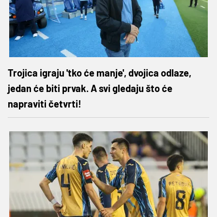
Trojica igraju 'tko će manje', dvojica odlaze,
jedan će biti prvak. A svi gledaju što će
napraviti četvrti!