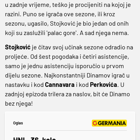
u zadnje vrijeme, teško je procijeniti na kojoj je
razini. Puno se igrača ove sezone, ili kroz
sezonu, ugasilo, Stojković je bio jedan od onih
koji su zaslužili 'palac gore'. A sad njega nema.
Stojković
je čitav svoj učinak sezone odradio na
proljeće. Od šest pogodaka i četiri asistencije,
samo je jednu asistenciju isporučio u prvom
dijelu sezone. Najkonstantniji Dinamov igrač u
nastavku i kod
Cannavara
i kod
Perkovića
. U
zadnjoj epizoda trilera za naslov, bit će Dinamo
bez njega!
Oglas
HNL, 36. kolo