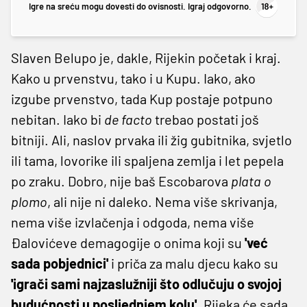
Igre na sreću mogu dovesti do ovisnosti. Igraj odgovorno.
Slaven Belupo je, dakle, Rijekin početak i kraj.
Kako u prvenstvu, tako i u Kupu. Iako, ako
izgube prvenstvo, tada Kup postaje potpuno
nebitan. Iako bi
de facto
trebao postati još
bitniji. Ali, naslov prvaka ili žig gubitnika, svjetlo
ili tama, lovorike ili spaljena zemlja i let pepela
po zraku. Dobro, nije baš Escobarova
plata o
plomo
, ali nije ni daleko. Nema više skrivanja,
nema više izvlačenja i odgoda, nema više
Đalovićeve demagogije o onima koji su
'već
sada pobjednici'
i priča za malu djecu kako su
'igrači sami najzaslužniji što odlučuju o svojoj
budućnosti u posljednjem kolu'
. Rijeka će sada