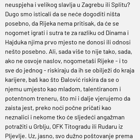
neuspjeha i velikog slavlja u Zagrebu ili Splitu?
Dugo smo isticali da se neće dogoditi ništa
posebno, da Rijeka nema pritisak, da će se
nogomet igrati i sutra te za razliku od Dinama i
Hajduka njima prvo mjesto ne donosi ili odnosi
nešto posebno. Ali, sada više to nije tako, sada,
ako ne osvoje naslov, nogometaši Rijeke - i to
sve do jednog - riskiraju da ih se obilježi do kraja
karijere, baš kao što Đalović riskira da se o
njemu umjesto kao mladom, talentiranom i
potentnom treneru, što mi i dalje vjerujemo da
zaista jest, preko noći počne pričati kao
neznalici i nekome tko će sljedeći angažman
potražiti u Grblju, OFK Titogradu ili Rudaru iz
Pljevlje. Uz, jasno, svo dužno poštovanje prema