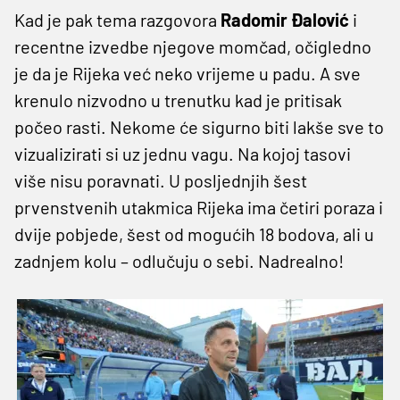
Kad je pak tema razgovora
Radomir Đalović
i
recentne izvedbe njegove momčad, očigledno
je da je Rijeka već neko vrijeme u padu. A sve
krenulo nizvodno u trenutku kad je pritisak
počeo rasti. Nekome će sigurno biti lakše sve to
vizualizirati si uz jednu vagu. Na kojoj tasovi
više nisu poravnati. U posljednjih šest
prvenstvenih utakmica Rijeka ima četiri poraza i
dvije pobjede, šest od mogućih 18 bodova, ali u
zadnjem kolu – odlučuju o sebi. Nadrealno!