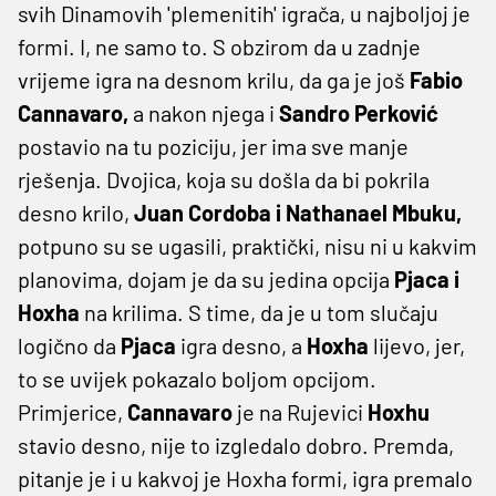
svih Dinamovih 'plemenitih' igrača, u najboljoj je
formi. I, ne samo to. S obzirom da u zadnje
vrijeme igra na desnom krilu, da ga je još
Fabio
Cannavaro,
a nakon njega i
Sandro Perković
postavio na tu poziciju, jer ima sve manje
rješenja. Dvojica, koja su došla da bi pokrila
desno krilo,
Juan Cordoba i Nathanael Mbuku,
potpuno su se ugasili, praktički, nisu ni u kakvim
planovima, dojam je da su jedina opcija
Pjaca i
Hoxha
na krilima. S time, da je u tom slučaju
logično da
Pjaca
igra desno, a
Hoxha
lijevo, jer,
to se uvijek pokazalo boljom opcijom.
Primjerice,
Cannavaro
je na Rujevici
Hoxhu
stavio desno, nije to izgledalo dobro. Premda,
pitanje je i u kakvoj je Hoxha formi, igra premalo