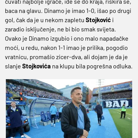
čuvati najbolje igrače, ide se do kraja, riskira se,
baca na glavu. Dinamo je imao 1-0, išao po drugi
gol, čak da je u nekom zapletu
Stojković
i
zaradio isključenje, ne bi bio smak svijeta.
Ovako je Dinamo izgubio i ono malo napadačke
moći, u redu, nakon 1-1 imao je prilika, pogodio
vratnicu, promašio zicer-dva, ali dojam je da je
slanje
Stojkovića
na klupu bila pogrešna odluka.