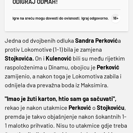
ODIGRAJ ODMAH!
Igre na sreću mogu dovesti do ovisnosti. Igraj odgovorno.
Jedna od dvojbenih odluka
Sandra Perković
a
protiv Lokomotive (1-1) bila je zamjena
Stojkovića.
On i
Kulenović
bili su među rijetkim
raspoloženima u Dinamu, obojicu je
Perković
zamijenio, a nakon toga je Lokomotiva zabila i
odnijela dva prevažna boda iz Maksimira.
"Imao je žuti karton, htio sam ga sačuvati",
rekao je nakon utakmice
Perković
o
Stojkoviću
,
premda je takvo objašnjenje nakon šokantnih 1-
1 malotko prihvatio. Nisu to utakmice gdje treba