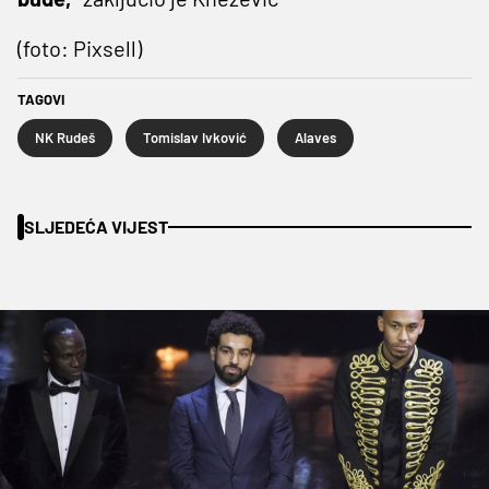
(foto: Pixsell)
TAGOVI
NK Rudeš
Tomislav Ivković
Alaves
SLJEDEĆA VIJEST