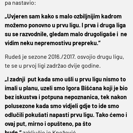
pa nastavio:
„Uvjeren sam kako s malo ozbiljnijim kadrom
možemo ponovno u prvu ligu. I prva i druga liga
su se razvodnile, gledam malo drugoligaše i ne
vidim neku nepremostivu prepreku.“
Rudeš je sezone 2016./2017. osvojio drugu ligu,
te se u prvoj ligi zadržao dvije godine.
„I zadnji put kada smo ušli u prvu ligu nismo to
imali u planu, uzeli smo Igora Bišćana koji je bio
bez iskustva i potpuna nepoznanica, tek nakon
polusezone kada smo vidjeli gdje to ide smo
odlučili pokušati napasti prvu ligu. Tako ćemo i
ovaj put, mirno i opušteno, pa što
bude,“
zaključio je Knežević