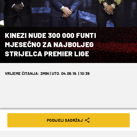
KINEZI NUDE 300 000 FUNTI
MJESEČNO ZA NAJBOLJEG
STRIJELCA PREMIER LIGE
VRIJEME ČITANJA: 2MIN | UTO. 04.06.19. | 10:39
Ovaj napadač zarađivao bi 30 funti
PODIJELI SADRŽAJ
svake minute provedene u Aziji!