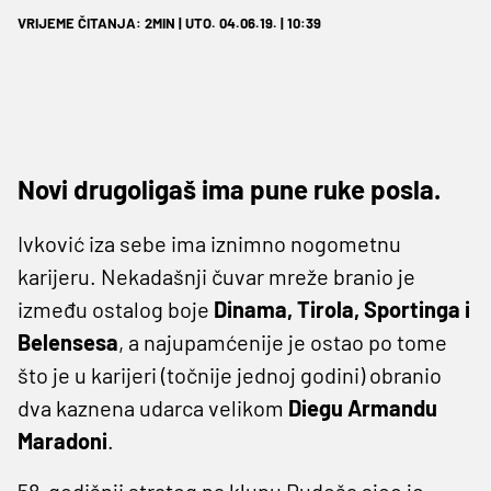
VRIJEME ČITANJA: 2MIN | UTO. 04.06.19. | 10:39
Novi drugoligaš ima pune ruke posla.
Ivković iza sebe ima iznimno nogometnu
karijeru. Nekadašnji čuvar mreže branio je
između ostalog boje
Dinama, Tirola, Sportinga i
Belensesa
, a najupamćenije je ostao po tome
što je u karijeri (točnije jednoj godini) obranio
dva kaznena udarca velikom
Diegu Armandu
Maradoni
.
58-godišnji strateg na klupu Rudeša sjeo je