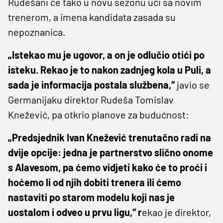
Rudešani će tako u novu sezonu ući sa novim
trenerom, a imena kandidata zasada su
nepoznanica.
„Istekao mu je ugovor, a on je odlučio otići po
isteku. Rekao je to nakon zadnjeg kola u Puli, a
sada je informacija postala službena,“
javio se
Germanijaku direktor Rudeša Tomislav
Knežević, pa otkrio planove za budućnost:
„Predsjednik Ivan Knežević trenutačno radi na
dvije opcije: jedna je partnerstvo slično onome
s Alavesom, pa ćemo vidjeti kako će to proći i
hoćemo li od njih dobiti trenera ili ćemo
nastaviti po starom modelu koji nas je
uostalom i odveo u prvu ligu,“ r
ekao je direktor,