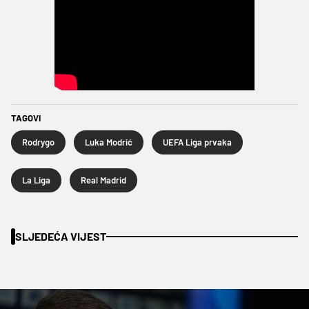
TAGOVI
Rodrygo
Luka Modrić
UEFA Liga prvaka
La Liga
Real Madrid
SLJEDEĆA VIJEST