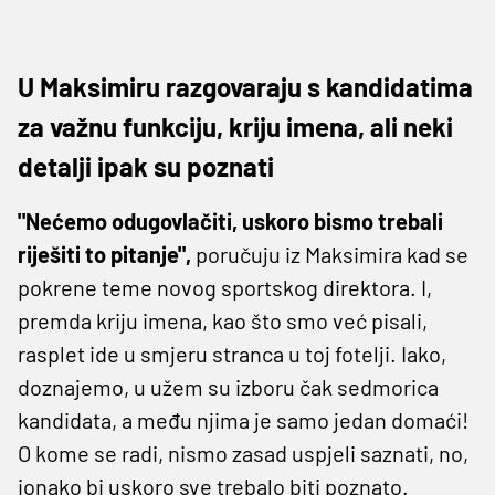
U Maksimiru razgovaraju s kandidatima
za važnu funkciju, kriju imena, ali neki
detalji ipak su poznati
"Nećemo odugovlačiti, uskoro bismo trebali
riješiti to pitanje",
poručuju iz Maksimira kad se
pokrene teme novog sportskog direktora. I,
premda kriju imena, kao što smo već pisali,
rasplet ide u smjeru stranca u toj fotelji. Iako,
doznajemo, u užem su izboru čak sedmorica
kandidata, a među njima je samo jedan domaći!
O kome se radi, nismo zasad uspjeli saznati, no,
ionako bi uskoro sve trebalo biti poznato.