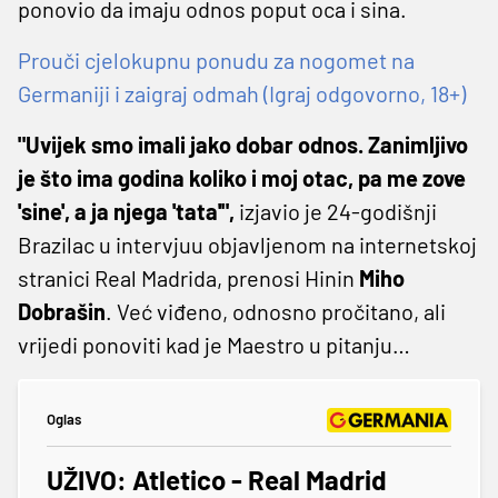
ponovio da imaju odnos poput oca i sina.
Prouči cjelokupnu ponudu za nogomet na
Germaniji i zaigraj odmah (Igraj odgovorno, 18+)
"Uvijek smo imali jako dobar odnos. Zanimljivo
je što ima godina koliko i moj otac, pa me zove
'sine', a ja njega 'tata'",
izjavio je 24-godišnji
Brazilac u intervjuu objavljenom na internetskoj
stranici Real Madrida, prenosi Hinin
Miho
Dobrašin
. Već viđeno, odnosno pročitano, ali
vrijedi ponoviti kad je Maestro u pitanju…
Oglas
UŽIVO: Atletico - Real Madrid