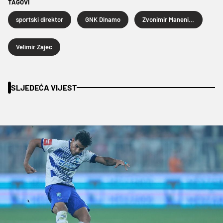
TAGOVI
sportski direktor
GNK Dinamo
Zvonimir Manenica
Velimir Zajec
SLJEDEĆA VIJEST