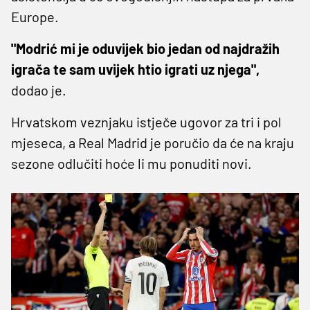
Europe.
"Modrić mi je oduvijek bio jedan od najdražih
igrača te sam uvijek htio igrati uz njega",
dodao je.
Hrvatskom veznjaku istječe ugovor za tri i pol
mjeseca, a Real Madrid je poručio da će na kraju
sezone odlučiti hoće li mu ponuditi novi.