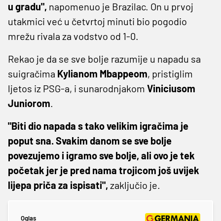
u gradu",
napomenuo je Brazilac. On u prvoj
utakmici već u četvrtoj minuti bio pogodio
mrežu rivala za vodstvo od 1-0.
Rekao je da se sve bolje razumije u napadu sa
suigračima
Kylianom Mbappeom
, pristiglim
ljetos iz PSG-a, i sunarodnjakom
Viniciusom
Juniorom
.
"Biti dio napada s tako velikim igračima je
poput sna. Svakim danom se sve bolje
povezujemo i igramo sve bolje, ali ovo je tek
početak jer je pred nama trojicom još uvijek
lijepa priča za ispisati",
zaključio je.
Oglas