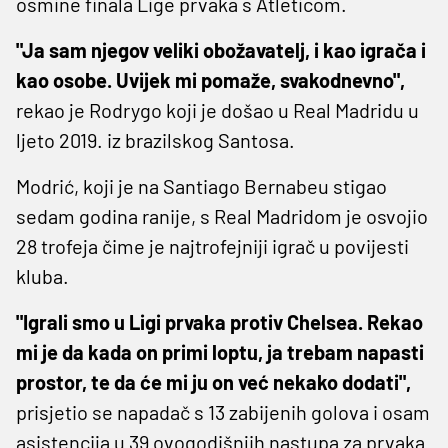
osmine finala Lige prvaka s Atleticom.
"Ja sam njegov veliki obožavatelj, i kao igrača i
kao osobe. Uvijek mi pomaže, svakodnevno",
rekao je Rodrygo koji je došao u Real Madridu u
ljeto 2019. iz brazilskog Santosa.
Modrić, koji je na Santiago Bernabeu stigao
sedam godina ranije, s Real Madridom je osvojio
28 trofeja čime je najtrofejniji igrač u povijesti
kluba.
"Igrali smo u Ligi prvaka protiv Chelsea. Rekao
mi je da kada on primi loptu, ja trebam napasti
prostor, te da će mi ju on već nekako dodati",
prisjetio se napadač s 13 zabijenih golova i osam
asistencija u 39 ovogodišnjih nastupa za prvaka