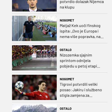
potvrdio dolazak Nijemca
na klupu
NOGOMET
Matjaž Kek uoči finskog
ispita: „Ovo je Europa i
nema više popravka, na
Rujevici se nešto pita i
Rijeku!“
OSTALO
Nizozemka sjajnim
sprintom odnijela
pobjedu u petoj etapi
Toura
NOGOMET
Tigrovi potvrdili veliki
posao: Jakiru i službeno
stigla zamjena za
Pandura
OSTALO