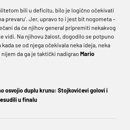
itetom bili u deficitu, bilo je logično očekivati
a prevaru'. Jer, upravo to i jest bit nogometa –
ječani da će njihov general pripremiti nekakvog
ne vidi. Na njihovu žalost, dogodilo se potpuno
a kada se od njega očekivala neka ideja, neka
 nijem da ga je taktički nadigrao
Mario
osvojio duplu krunu: Stojkovićevi golovi i
esudili u finalu