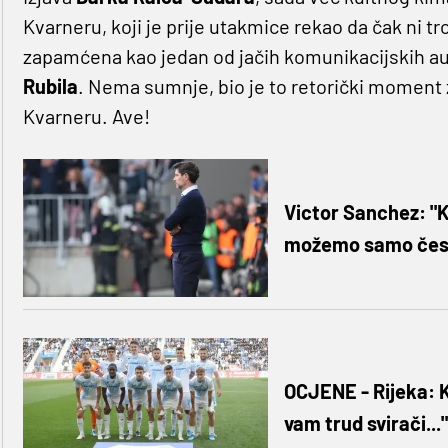
Kvarneru, koji je prije utakmice rekao da čak ni tr
zapamćena kao jedan od jačih komunikacijskih aut
Rubila
. Nema sumnje, bio je to retorički moment
Kvarneru. Ave!
Victor Sanchez: "K
možemo samo čest
OCJENE - Rijeka: K
vam trud svirači..."