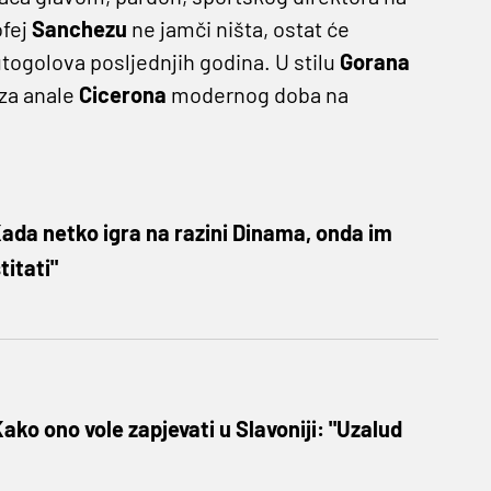
ofej
Sanchezu
ne jamči ništa, ostat će
ogolova posljednjih godina. U stilu
Gorana
 za anale
Cicerona
modernog doba na
ada netko igra na razini Dinama, onda im
itati"
ako ono vole zapjevati u Slavoniji: "Uzalud