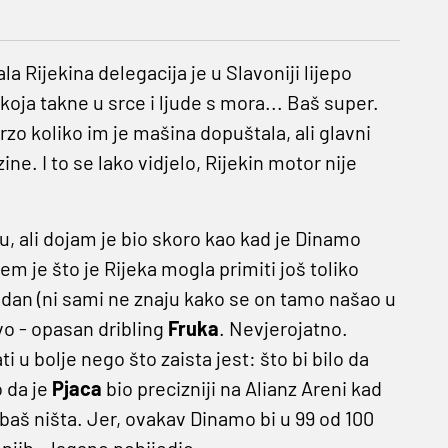
ala Rijekina delegacija je u Slavoniji lijepo
koja takne u srce i ljude s mora... Baš super.
 brzo koliko im je mašina dopuštala, ali glavni
ne. I to se lako vidjelo, Rijekin motor nije
u, ali dojam je bio skoro kao kad je Dinamo
m je što je Rijeka mogla primiti još toliko
edan (ni sami ne znaju kako se on tamo našao u
vo - opasan dribling
Fruka
. Nevjerojatno.
i u bolje nego što zaista jest: što bi bilo da
o da je
Pjaca
bio precizniji na Alianz Areni kad
baš ništa. Jer, ovakav Dinamo bi u 99 od 100
njih – lagano pobijedio.