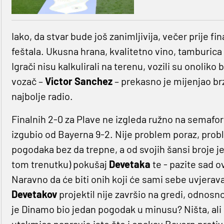
Iako, da stvar bude još zanimljivija, večer prije fin
feštala. Ukusna hrana, kvalitetno vino, tamburica 
Igrači nisu kalkulirali na terenu, vozili su onoliko
vozač –
Victor Sanchez
– prekasno je mijenjao brzi
najbolje radio.
Finalnih 2-0 za Plave ne izgleda ružno na semafor
izgubio od Bayerna 9-2. Nije problem poraz, proble
pogodaka bez da trepne, a od svojih šansi broje j
tom trenutku) pokušaj
Devetaka
te - pazite sad o
Naravno da će biti onih koji će sami sebe uvjeravat
Devetakov
projektil nije završio na gredi, odnosn
je Dinamo bio jedan pogodak u minusu? Ništa, ali 
utakmica napravio isto što i onakav Bayern protiv 