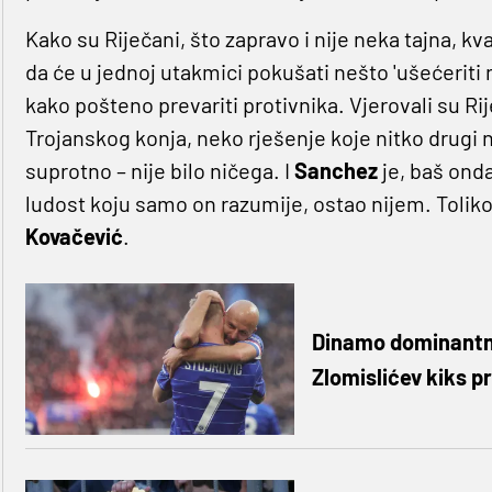
Kako su Riječani, što zapravo i nije neka tajna, kval
da će u jednoj utakmici pokušati nešto 'ušećeriti n
kako pošteno prevariti protivnika. Vjerovali su Ri
Trojanskog konja, neko rješenje koje nitko drugi 
suprotno – nije bilo ničega. I
Sanchez
je, baš ond
ludost koju samo on razumije, ostao nijem. Toliko
Kovačević
.
Dinamo dominantno 
Zlomislićev kiks pr