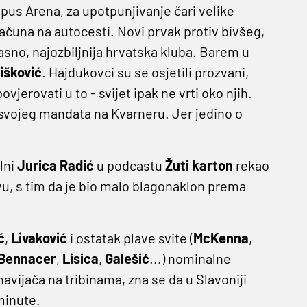
Opus Arena, za upotpunjivanje čari velike
čuna na autocesti. Novi prvak protiv bivšeg,
 jasno, najozbiljnija hrvatska kluba. Barem u
išković
. Hajdukovci su se osjetili prozvani,
vjerovati u to - svijet ipak ne vrti oko njih.
 svojeg mandata na Kvarneru. Jer jedino o
lni
Jurica Radić
u podcastu
Žuti karton
rekao
avu, s tim da je bio malo blagonaklon prema
ć
,
Livaković
i ostatak plave svite (
McKenna
,
Bennacer
,
Lisica
,
Galešić
...) nominalne
vijača na tribinama, zna se da u Slavoniji
minute.