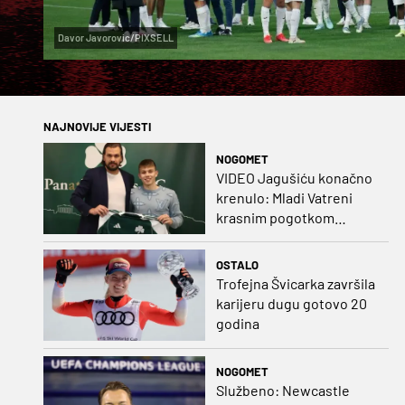
Davor Javorovic/PIXSELL
NAJNOVIJE VIJESTI
NOGOMET
VIDEO Jagušiću konačno
krenulo: Mladi Vatreni
krasnim pogotkom
potvrdio sjajnu formu
OSTALO
Trofejna Švicarka završila
karijeru dugu gotovo 20
godina
NOGOMET
Službeno: Newcastle