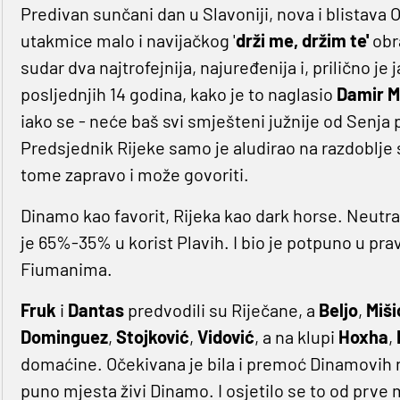
Predivan sunčani dan u Slavoniji, nova i blistava 
utakmice malo i navijačkog '
drži me, držim te'
obra
sudar dva najtrofejnija, najuređenija i, prilično je
posljednjih 14 godina, kako je to naglasio
Damir M
iako se - neće baš svi smješteni južnije od Senja po
Predsjednik Rijeke samo je aludirao na razdoblje
tome zapravo i može govoriti.
Dinamo kao favorit, Rijeka kao dark horse. Neutra
je 65%-35% u korist Plavih. I bio je potpuno u pr
Fiumanima.
Fruk
i
Dantas
predvodili su Riječane, a
Beljo
,
Miši
Dominguez
,
Stojković
,
Vidović
, a na klupi
Hoxha
,
domaćine. Očekivana je bila i premoć Dinamovih na
puno mjesta živi Dinamo. I osjetilo se to od prve 