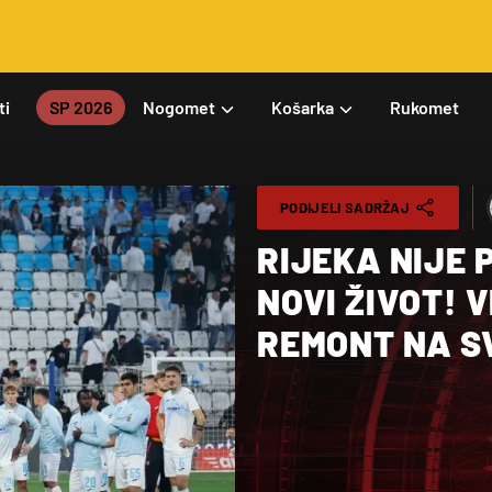
ti
SP 2026
Nogomet
Košarka
Rukomet
PODIJELI SADRŽAJ
RIJEKA NIJE 
NOVI ŽIVOT! V
REMONT NA S