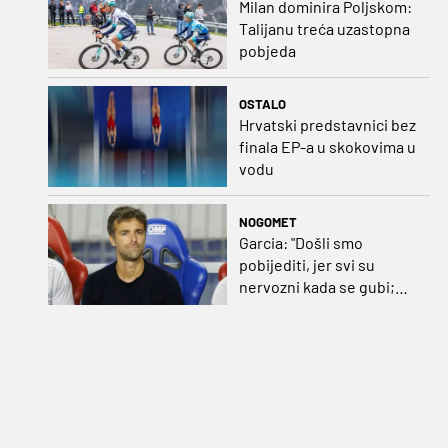
Milan dominira Poljskom:
Talijanu treća uzastopna
pobjeda
OSTALO
Hrvatski predstavnici bez
finala EP-a u skokovima u
vodu
NOGOMET
Garcia: "Došli smo
pobijediti, jer svi su
nervozni kada se gubi;
Pukštas: "Moja emotivna
utakmica pred djedom i
bakom"