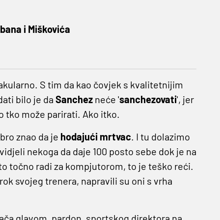
obana i Miškovića
akularno. S tim da kao čovjek s kvalitetnijim
ti bilo je da
Sanchez
neće '
sanchezovati
', jer
tko može parirati. Ako itko.
obro znao da je
hodajući mrtvac
. I tu dolazimo
vidjeli nekoga da daje 100 posto sebe dok je na
o točno radi za kompjutorom, to je teško reći.
ok svojeg trenera, napravili su oni s vrha
mača glavom, pardon, sportskog direktora na