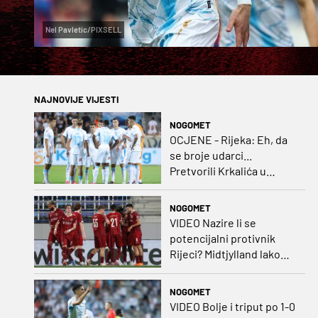
Nel Pavletic/PIXSELL
NAJNOVIJE VIJESTI
NOGOMET
OCJENE - Rijeka: Eh, da
se broje udarci...
Pretvorili Krkalića u
junaka, a izlet na uzvrat u
ozbiljan posao!
NOGOMET
VIDEO Nazire li se
potencijalni protivnik
Rijeci? Midtjylland lako
protiv Iraca za slavlje u
prvoj utakmici
NOGOMET
VIDEO Bolje i triput po 1-0