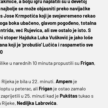
takmice, a bolju igru naplatili su u devetoj
e najbolje se može objasniti preko navijačke
as Jose Krmpotića koji je svojevremeno rekao
ijevoga boka ubačeno, glavom pogođeno, totalna
rida, već Rujevica, ali sve ostalo je isto. S
ani stoper Hajduka Luka Vušković je jako loše
ana koji je 'probušio' Lučića i raspametio sve
:0
rilike u narednih 10 minuta propustili su
Frigan
,
ijeka je bila u 22. minuti.
Ampem
je
optu u peterac, ali
Frigan
je ostao zamalo
 zaprijetili u 25. minuti kad je
Pukštas
tukao s
a Rijeke,
Nediljka Labrovića
.