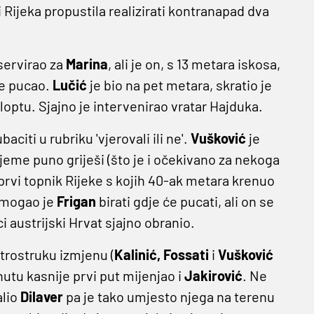
ti Rijeka propustila realizirati kontranapad dva
 servirao za
Marina
, ali je on, s 13 metara iskosa,
še pucao.
Lučić
je bio na pet metara, skratio je
' loptu. Sjajno je intervenirao vratar Hajduka.
baciti u rubriku 'vjerovali ili ne'.
Vušković
je
jeme puno griješi (što je i očekivano za nekoga
 prvi topnik Rijeke s kojih 40-ak metara krenuo
, mogao je
Frigan
birati gdje će pucati, ali on se
i austrijski Hrvat sjajno obranio.
trostruku izmjenu (
Kalinić, Fossati
i
Vušković
nutu kasnije prvi put mijenjao i
Jakirović
. Ne
alio
Dilaver
pa je tako umjesto njega na terenu