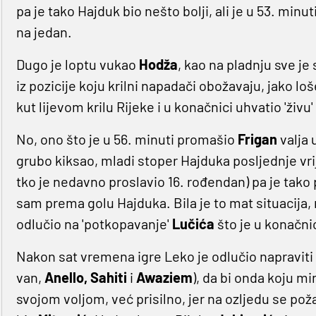
pa je tako Hajduk bio nešto bolji, ali je u 53. minu
na jedan.
Dugo je loptu vukao
Hodža
, kao na pladnju sve je
iz pozicije koju krilni napadači obožavaju, jako lo
kut lijevom krilu Rijeke i u konačnici uhvatio 'živu
No, ono što je u 56. minuti promašio
Frigan
valja u
grubo kiksao, mladi stoper Hajduka posljednje vri
tko je nedavno proslavio 16. rođendan) pa je tako
sam prema golu Hajduka. Bila je to mat situacija
odlučio na 'potkopavanje'
Lučića
što je u konačnic
Nakon sat vremena igre Leko je odlučio napraviti 
van,
Anello, Sahiti
i
Awaziem
), da bi onda koju mi
svojom voljom, već prisilno, jer na ozljedu se pož