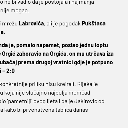
 ne bi vadio da je postojala i najmanja
e nije mogao.
sli mrežu
Labrovića
, ali je pogodak
Pukštasa
ma
.
anda je, pomalo napamet, poslao jednu loptu
e Grgić zaboravio na Grgića, on mu utrčava iza
 ubačaj prema drugoj vratnici gdje je potpuno
 – 2:0
nkretnije priliku nisu kreirali. Rijeka je
eku koja nije slučajno najbolja momčad
o 'pametniji' ovog ljeta i da je Jakirović od
 kako bi prvenstvena tablica danas