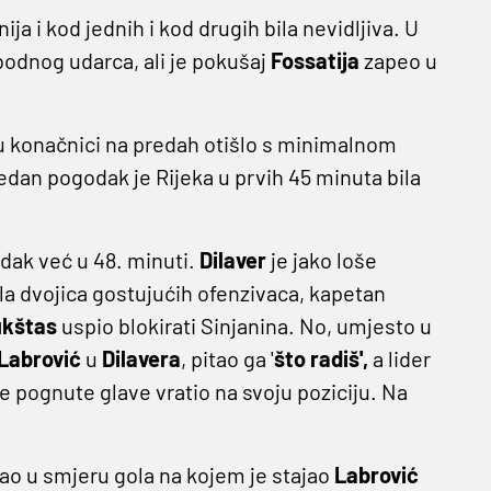
ja i kod jednih i kod drugih bila nevidljiva. U
lobodnog udarca, ali je pokušaj
Fossatija
zapeo u
e u konačnici na predah otišlo s minimalnom
jedan pogodak je Rijeka u prvih 45 minuta bila
dak već u 48. minuti.
Dilaver
je jako loše
ula dvojica gostujućih ofenzivaca, kapetan
ukštas
uspio blokirati Sinjanina. No, umjesto u
Labrović
u
Dilavera
, pitao ga '
što radiš',
a lider
e pognute glave vratio na svoju poziciju. Na
hao u smjeru gola na kojem je stajao
Labrović