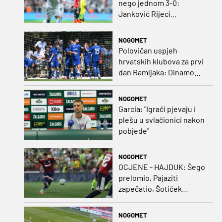
nego jednom 3-0:
Janković Rijeci
projektilom donio slavlje
protiv inferiornijeg
NOGOMET
protivnika
Polovičan uspjeh
hrvatskih klubova za prvi
dan Ramljaka: Dinamo
poražen od Juventusa,
Hajduk bolji od Bologne
NOGOMET
Garcia: "Igrači pjevaju i
plešu u svlačionici nakon
pobjede"
NOGOMET
OCJENE - HAJDUK: Šego
prelomio, Pajaziti
zapečatio, Šotiček
oduševio u predstavi
splitskih 'odlikaša'
NOGOMET