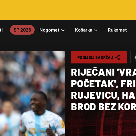
ti
SP 2026
Nogomet
Košarka
Rukomet
PODIJELI SADRŽAJ
RIJEČANI 'VR
POČETAK', FR
RUJEVICU, HA
BROD BEZ KO