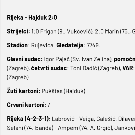
Rijeka - Hajduk 2:0
Strijelci:
1:0 Frigan (9., Vukčević), 2:0 Marin (75., 
Stadion
: Rujevica.
Gledatelja
: 7749.
Glavni sudac:
Igor Pajač (Sv. Ivan Zelina),
pomoćn
(Zagreb),
četvrti sudac
: Toni Dadić (Zagreb),
VAR
(Zagreb)
Žuti kartoni:
Pukštas (Hajduk)
Crveni kartoni
: /
Rijeka (4-2-3-1):
Labrović - Veiga, Galešić, Dilave
Selahi (74. Banda) - Ampem (74. A. Grgić), Janković