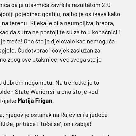
ica da je utakmica završila rezultatom 2:0
jbolji pojedinac gostiju, najbolje oslikava kako
a terenu. Rijeka je bila neumoljiva, hrabra,
kao da sutra ne postoji te su za to u konačnici i
je treća! Ono što je djelovalo kao nemoguća
spjelo. Čudotvorac i čovjek zaslužan za
amo zbog ove utakmice, već svega što je
ako dobrom nogometu. Na trenutke je to
olden State Wariorrsi, a ono što je kod
d Rijeke
Matija Frigan
.
, njegov je ostanak na Rujevici i sljedeće
že, pritišće i 'tuče se', on i zabija!