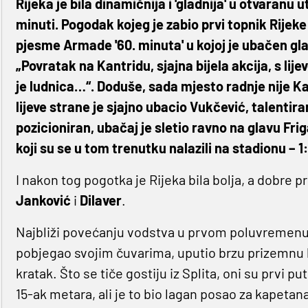
Rijeka je bila dinamičnija i 'gladnija' u otvaranu u
minuti. Pogodak kojeg je zabio prvi topnik Rijek
pjesme Armade '60. minuta' u kojoj je ubačen gl
„Povratak na Kantridu, sjajna bijela akcija, s l
je ludnica…“. Doduše, sada mjesto radnje nije Kant
lijeve strane je sjajno ubacio Vukčević, talentir
pozicioniran, ubačaj je sletio ravno na glavu Frig
koji su se u tom trenutku nalazili na stadionu – 1
I nakon tog pogotka je Rijeka bila bolja, a dobre p
Janković
i
Dilaver
.
Najbliži povećanju vodstva u prvom poluvremenu R
pobjegao svojim čuvarima, uputio brzu prizemnu l
kratak. Što se tiče gostiju iz Splita, oni su prvi put
15-ak metara, ali je to bio lagan posao za kapetan