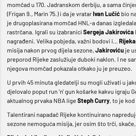
momčad u 170. Jadranskom derbiju, a sama činjen
(Frigan 9., Marin 75.) i da je vratar
Ivan Lučić
bio na
je drugoplasirana momčad HNL-a danas izgledala n
rastrčana. Igrali su izabranici
Sergeja Jakirovića
nagrađeni. Velika pobjeda, važni bodovi i…
Rijeka
misija nakon prvog dijela sezone,
Jakiroviću
je u
preporod Rijeke zaslužiuje duboki naklon. I ne s
njegova momčad pokazala otkako ju je preuzeo.
U prvih 45 minuta gledatelji su mogli uživati u j
djelovalo poput run 'n' gun košarke kakvu igraju G
aktualnog prvaka NBA lige
Steph Curry
, to je ko
Talentirani napadač Rijeke kontinuirano napreduje
sezone nemoguća misija, jer osim što trči, skače, kli