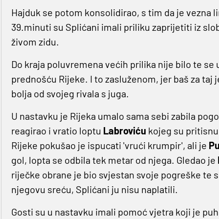
Hajduk se potom konsolidirao, s tim da je vezna lini
39.minuti su Splićani imali priliku zaprijetiti iz s
živom zidu.
Do kraja poluvremena većih prilika nije bilo te s
prednošću Rijeke. I to zasluženom, jer baš za taj 
bolja od svojeg rivala s juga.
U nastavku je Rijeka umalo sama sebi zabila pogo
reagirao i vratio loptu
Labroviću
kojeg su pritisn
Rijeke pokušao je ispucati 'vrući krumpir', ali je
P
gol, lopta se odbila tek metar od njega. Gledao je
riječke obrane je bio svjestan svoje pogreške te s
njegovu sreću, Splićani ju nisu naplatili.
Gosti su u nastavku imali pomoć vjetra koji je pu