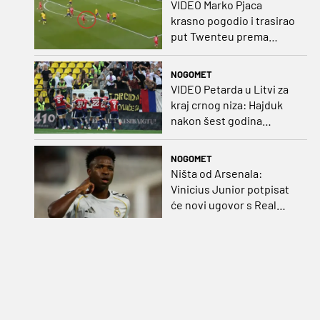
VIDEO Marko Pjaca
krasno pogodio i trasirao
put Twenteu prema
važnoj pobjedi
NOGOMET
VIDEO Petarda u Litvi za
kraj crnog niza: Hajduk
nakon šest godina
pobijedio na europskom
gostovanju
NOGOMET
Ništa od Arsenala:
Vinicius Junior potpisat
će novi ugovor s Real
Madridom