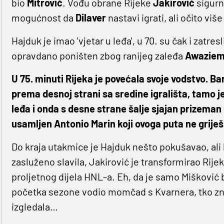
bio
Mitrović
. Vođu obrane Rijeke
Jakirović
sigurno
mogućnost da
Dilaver
nastavi igrati, ali očito viš
Hajduk je imao 'vjetar u leđa', u 70. su čak i zatre
opravdano poništen zbog ranijeg zaleđa
Awazie
U 75. minuti Rijeka je povećala svoje vodstvo. B
prema desnoj strani sa sredine igrališta, tamo j
leđa i onda s desne strane šalje sjajan prizeman
usamljen Antonio Marin koji ovoga puta ne griješi
Do kraja utakmice je Hajduk nešto pokušavao, ali ko
zasluženo slavila, Jakirović je transformirao Rij
proljetnog dijela HNL-a. Eh, da je samo Mišković bi
početka sezone vodio momčad s Kvarnera, tko zna
izgledala…