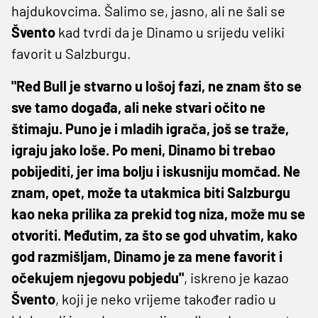
hajdukovcima. Šalimo se, jasno, ali ne šali se
Švento
kad tvrdi da je Dinamo u srijedu veliki
favorit u Salzburgu.
"Red Bull je stvarno u lošoj fazi, ne znam što se
sve tamo događa, ali neke stvari očito ne
štimaju. Puno je i mladih igrača, još se traže,
igraju jako loše. Po meni, Dinamo bi trebao
pobijediti, jer ima bolju i iskusniju momčad. Ne
znam, opet, može ta utakmica biti Salzburgu
kao neka prilika za prekid tog niza, može mu se
otvoriti. Međutim, za što se god uhvatim, kako
god razmišljam, Dinamo je za mene favorit i
očekujem njegovu pobjedu"
, iskreno je kazao
Švento
, koji je neko vrijeme također radio u