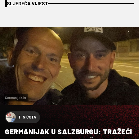
SLJEDEĆA VIJEST
Germanijak.hr
T. NIČOTA
GERMANIJAK U SALZBURGU: TRAŽEĆI