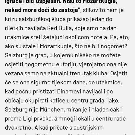
igrače i biti uspješan. Nisu to Mozartkugle,
nekad mora doći do zastoja"
, slikovito nam je
krizu salzburškog kluba prikazao jedan do
rijetkih navijača Red Bulla, koje smo na dan
utakmice sreli šetajući okolicom hotela. Pa, eto,
ako su stale i Mozartkugle, što ne bi i nogomet?
Salzburg je grad, u kojemu nikako ne možete
osjetiti nogometnu euforiju, vjerojatno ona nije
vezana samo na aktualni trenutak kluba. Osjetit
će se ona sigurno tijekom dana, do utakmice,
kad počnu pristizati Dinamovi navijači i po
običaju okupirati kafiće u centru grada. Iako,
Salzburg nije München, miran je i hladan čak i
prema Ligi prvaka, a mnogi lokali u centru rade
dvokratno. A kad pričate s austrijskim