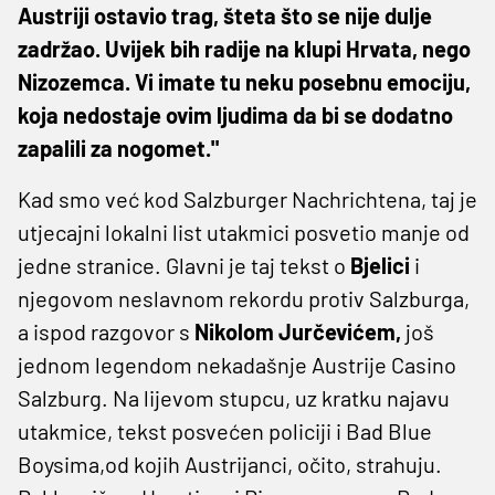
Austriji ostavio trag, šteta što se nije dulje
zadržao. Uvijek bih radije na klupi Hrvata, nego
Nizozemca. Vi imate tu neku posebnu emociju,
koja nedostaje ovim ljudima da bi se dodatno
zapalili za nogomet."
Kad smo već kod Salzburger Nachrichtena, taj je
utjecajni lokalni list utakmici posvetio manje od
jedne stranice. Glavni je taj tekst o
Bjelici
i
njegovom neslavnom rekordu protiv Salzburga,
a ispod razgovor s
Nikolom Jurčevićem,
još
jednom legendom nekadašnje Austrije Casino
Salzburg. Na lijevom stupcu, uz kratku najavu
utakmice, tekst posvećen policiji i Bad Blue
Boysima,od kojih Austrijanci, očito, strahuju.