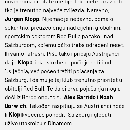
novinarima ili čitate medije, lako ćete razaznati
tko je trenutno najveća zvijezda. Naravno,
Jürgen Klopp
. Nijemac je nedavno, pomalo
šokantno, preuzeo brigu nad cijelim globalnim,
sportskim sektorom Red Bulla pa tako i nad
Salzburgom, kojemu očito treba određeni reset.
Ili samo refresh. Pišu tako i pričaju Austrijanci
da je
Klopp
, iako službeno počinje raditi od
1.siječnja, već počeo tražiti pojačanja za
Salzburg. I da mu je taj klub trenutno prioritet u
obitelji Red Bull. Te da bi prva pojačanja mogla
doći iz Barcelone, to su
Alex Garrido i Noah
Darwich
. Također, raspitiuju se Austrijanci hoće
li
Klopp
večeras pohoditi Salzburg i gledati
uživo utakmicu s Dinamom.