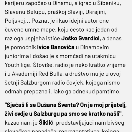
karijeru započeo u Dinamu, a igrao u Šibeniku,
Slavenu Belupu, praškoj Slaviji, Ukrajini,
Poljskoj... Poznat je i kao idejni autor one
čuvene umne mape, koju često kao jedan od
razloga uspjeha ističe
Joško Gvardiol,
a danas
je pomoćnik
Ivice Banovića
u Dinamovim
juniorima i došao je s momčadi na utakmicu
Youth lige. Štoviše, radio je neko kratko vrijeme
i u Akademiji Red Bulla, a društvo mu je u ovoj
šetnji Salzburgom radio čovjek, kojega nismo
odmah prepoznali. Iako ga odnekud pamtimo.
"Sjećaš li se Dušana Šventa? On je moj prijatelj,
živi ovdje u Salzburgu pa smo se kratko našli",
kazao nam je
Šiklić
, predstavljajući nam bivšeg
slovačkog napadača, reprezentativca, kojega