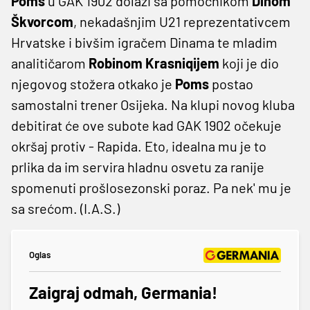
Poms
u GAK 1902 dolazi sa pomoćnikom
Dinom
Škvorcom
, nekadašnjim U21 reprezentativcem
Hrvatske i bivšim igračem Dinama te mladim
analitičarom
Robinom Krasniqijem
koji je dio
njegovog stožera otkako je
Poms
postao
samostalni trener Osijeka. Na klupi novog kluba
debitirat će ove subote kad GAK 1902 očekuje
okršaj protiv - Rapida. Eto, idealna mu je to
prlika da im servira hladnu osvetu za ranije
spomenuti prošlosezonski poraz. Pa nek' mu je
sa srećom. (I.A.S.)
Oglas
Zaigraj odmah, Germania!