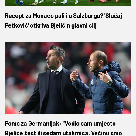
Recept za Monaco pali i u Salzburgu? 'Slučaj
Petković' otkriva Bjeličin glavni cilj
Poms za Germanijak: “Vodio sam umjesto
Bjelice šest ili sedam utakmica. Većinu smo