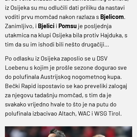
iz Osijeka su mu odlučili dati priliku da nastavi
voditi prvu momčad nakon razlaza s
Bjelicom
.
Zanimljivo, i
Bjelici
i
Pomsu
je posljednja
utakmica na klupi Osijeka bila protiv Hajduka, s
tim da su im ishodi bili nešto drugačiji…
Po odlasku iz Osijeka zaposlio se u DSV
Loebenu s kojim je prošle sezone dogurao sve
do polufinala Austrijskog nogometnog kupa.
Bečki Rapid ispostavio se kao preveliki zalogaj
za njegovu tadašnju momčad, s tim da je
svakako vrijedno hvale to što je na putu do
polufinala izbacivao Altach, WAC i WSG Tirol.