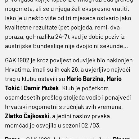
nogometa, ali se u njega želi ekspresno vratiti.
Iako je u nešto više od tri mjeseca ostvario jako
kvalitetne rezultate (pet pobjeda, remi, dva
poraza, gol-razlika 24-7), kad je dobio poziv iz
austrijske Bundeslige nije dvojio ni sekunde…
GAK 1902 je kroz povijest oduvijek bio naklonjen
Hrvatima, imali su ih čak 26, a uvjerljivo najveći
trag u klubu ostavili su
Mario Barzina
,
Mario
Tokić
i
Damir Mužek
. Klub je početkom
osamdesetih prošlog stoljeća vodio i ponajveći
hrvatski nogometni stručnjak svih vremena,
Zlatko Čajkovski
, a jedini naslov prvaka
momčad je osvojila u sezoni 02./03.