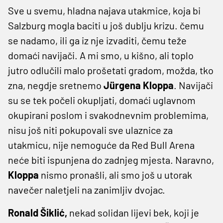
Sve u svemu, hladna najava utakmice, koja bi
Salzburg mogla baciti u još dublju krizu. čemu
se nadamo, ili ga iz nje izvaditi, čemu teže
domaći navijači. A mi smo, u kišno, ali toplo
jutro odlučili malo prošetati gradom, možda, tko
zna, negdje sretnemo
Jürgena Kloppa
. Navijači
su se tek počeli okupljati, domaći uglavnom
okupirani poslom i svakodnevnim problemima,
nisu još niti pokupovali sve ulaznice za
utakmicu, nije nemoguće da Red Bull Arena
neće biti ispunjena do zadnjeg mjesta. Naravno,
Kloppa
nismo pronašli, ali smo još u utorak
navečer naletjeli na zanimljiv dvojac.
Ronald Šiklić,
nekad solidan lijevi bek, koji je