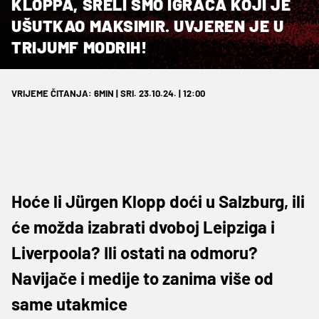
KLOPPA, SRELI SMO IGRAČA KOJI JE
UŠUTKAO MAKSIMIR. UVJEREN JE U
TRIJUMF MODRIH!
VRIJEME ČITANJA: 6MIN | SRI. 23.10.24. | 12:00
Hoće li Jürgen Klopp doći u Salzburg, ili
će možda izabrati dvoboj Leipziga i
Liverpoola? Ili ostati na odmoru?
Navijače i medije to zanima više od
same utakmice