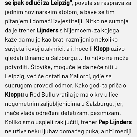
se ipak odluči za Leipzig"
, povela se rasprava za
jednim novinarskim stolom, a bave se tim
pitanjem i domaći izvjestitelji. Nitko ne sumnja
da je trener
Lijnders
s Nijemcem, za kojega
kaže da mu je kao brat, razmijenio nekoliko
savjeta i ovoj utakmici, ali, hoće li
Klopp
uživo
gledati Dinamo u Salzburgu... To nitko ne može
potvrditi. Štoviše, moguće je da neće niti u
Leipzig, već će ostati na Mallorci, gdje sa
suprugom provodi odmor. Kako god, ta priča o
Kloppu
u Red Bullu vratila je malo krv u lice
nogometnim zaljubljenicima u Salzburgu, jer,
inače vlada određeni defetizam, pesimizam.
Koliko smo uspjeli zaključiti, trener
Pep Lijnders
ne uživa neku ljubav domaćeg puka, a niti mediji