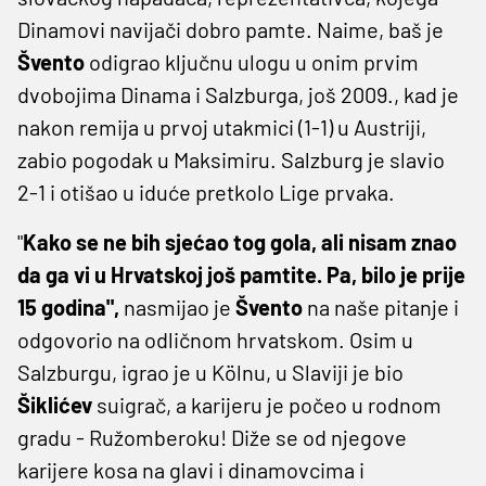
Dinamovi navijači dobro pamte. Naime, baš je
Švento
odigrao ključnu ulogu u onim prvim
dvobojima Dinama i Salzburga, još 2009., kad je
nakon remija u prvoj utakmici (1-1) u Austriji,
zabio pogodak u Maksimiru. Salzburg je slavio
2-1 i otišao u iduće pretkolo Lige prvaka.
"
Kako se ne bih sjećao tog gola, ali nisam znao
da ga vi u Hrvatskoj još pamtite. Pa, bilo je prije
15 godina",
nasmijao je
Švento
na naše pitanje i
odgovorio na odličnom hrvatskom. Osim u
Salzburgu, igrao je u Kölnu, u Slaviji je bio
Šiklićev
suigrač, a karijeru je počeo u rodnom
gradu - Ružomberoku! Diže se od njegove
karijere kosa na glavi i dinamovcima i