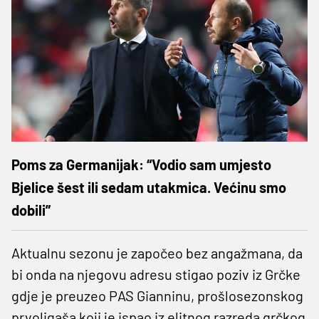
Poms za Germanijak: “Vodio sam umjesto
Bjelice šest ili sedam utakmica. Većinu smo
dobili”
Aktualnu sezonu je započeo bez angažmana, da
bi onda na njegovu adresu stigao poziv iz Grčke
gdje je preuzeo PAS Gianninu, prošlosezonskog
prvoligaša koji je ispao iz elitnog razreda grčkog