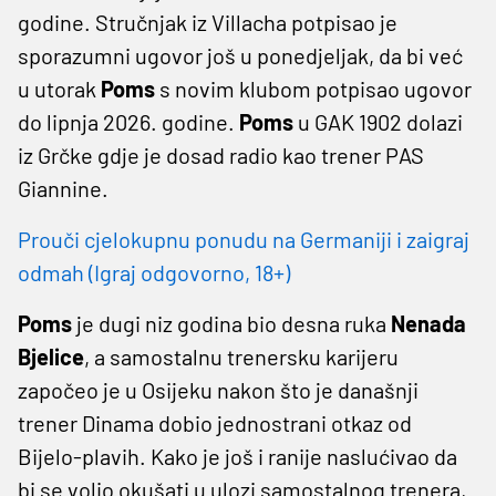
godine. Stručnjak iz Villacha potpisao je
sporazumni ugovor još u ponedjeljak, da bi već
u utorak
Poms
s novim klubom potpisao ugovor
do lipnja 2026. godine.
Poms
u GAK 1902 dolazi
iz Grčke gdje je dosad radio kao trener PAS
Giannine.
Prouči cjelokupnu ponudu na Germaniji i zaigraj
odmah (Igraj odgovorno, 18+)
Poms
je dugi niz godina bio desna ruka
Nenada
Bjelice
, a samostalnu trenersku karijeru
započeo je u Osijeku nakon što je današnji
trener Dinama dobio jednostrani otkaz od
Bijelo-plavih. Kako je još i ranije naslućivao da
bi se volio okušati u ulozi samostalnog trenera,