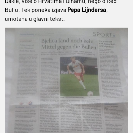
Dakle, više o Hrvatima i Dinamu, nego o Red
Bullu! Tek poneka izjava
Pepa Lijndersa
,
umotana u glavni tekst.