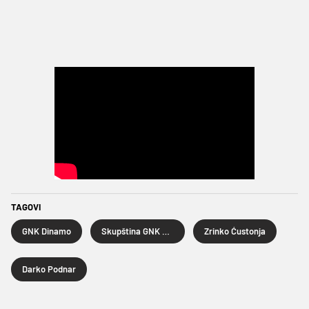
TAGOVI
GNK Dinamo
Skupština GNK Dinamo
Zrinko Ćustonja
Darko Podnar