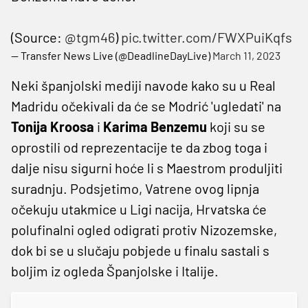
(Source:
@tgm46
)
pic.twitter.com/FWXPuiKqfs
— Transfer News Live (@DeadlineDayLive)
March 11, 2023
Neki španjolski mediji navode kako su u Real
Madridu očekivali da će se Modrić 'ugledati' na
Tonija
Kroosa
i
Karima Benzemu
koji su se
oprostili od reprezentacije te da zbog toga i
dalje nisu sigurni hoće li s Maestrom produljiti
suradnju. Podsjetimo, Vatrene ovog lipnja
očekuju utakmice u Ligi nacija, Hrvatska će
polufinalni ogled odigrati protiv Nizozemske,
dok bi se u slučaju pobjede u finalu sastali s
boljim iz ogleda Španjolske i Italije.