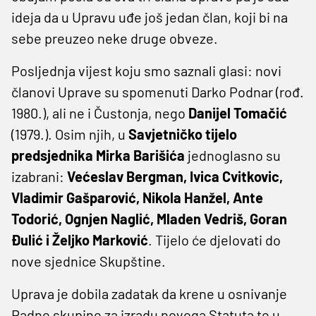
ideja da u Upravu uđe još jedan član, koji bi na
sebe preuzeo neke druge obveze.
Posljednja vijest koju smo saznali glasi: novi
članovi Uprave su spomenuti Darko Podnar (rođ.
1980.), ali ne i Čustonja, nego
Danijel Tomačić
(1979.). Osim njih, u
Savjetničko tijelo
predsjednika Mirka Barišića
jednoglasno su
izabrani:
Većeslav Bergman, Ivica Cvitkovic,
Vladimir Gašparović, Nikola Hanžel, Ante
Todorić, Ognjen Naglić, Mladen Vedriš, Goran
Đulić i Željko Marković
. Tijelo će djelovati do
nove sjednice Skupštine.
Uprava je dobila zadatak da krene u osnivanje
Radne skupine za izradu novoga Statuta te u