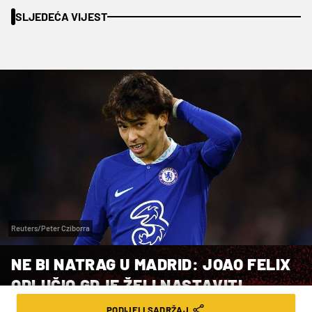
SLJEDEĆA VIJEST
Reuters/Peter Cziborra
NE BI NATRAG U MADRID: JOAO FELIX
ODLUČIO GDJE ŽELI NASTAVITI
KARIJERU
PODIJELI SADRŽAJ