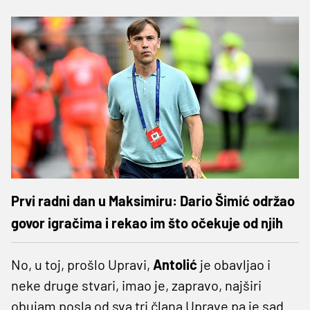
Prvi radni dan u Maksimiru: Dario Šimić održao
govor igračima i rekao im što očekuje od njih
No, u toj, prošlo Upravi,
Antolić
je obavljao i
neke druge stvari, imao je, zapravo, najširi
obujam posla od sva tri člana Uprave pa je sad