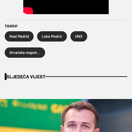
TAGOVI
Real Madrid
Luka Modrić
HNS
Hrvatska nogometna reprezentacija
SLJEDEĆA VIJEST