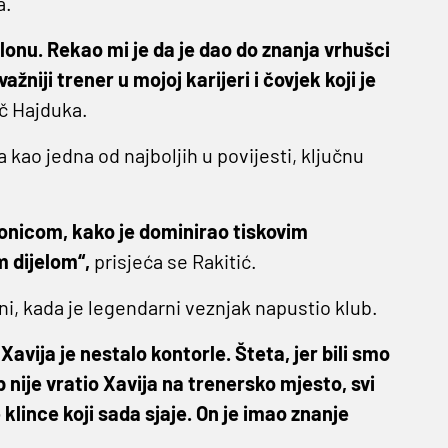
a.
onu. Rekao mi je da je dao do znanja vrhušci
žniji trener u mojoj karijeri i čovjek koji je
č Hajduka.
ao jedna od najboljih u povijesti, ključnu
onicom, kako je dominirao tiskovim
 dijelom“,
prisjeća se Rakitić.
ni, kada je legendarni veznjak napustio klub.
vija je nestalo kontorle. Šteta, jer bili smo
lub nije vratio Xavija na trenersko mjesto, svi
 klince koji sada sjaje. On je imao znanje