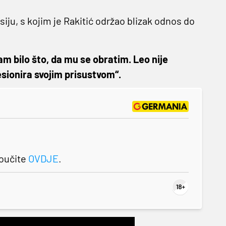
siju, s kojim je Rakitić održao blizak odnos do
bam bilo što, da mu se obratim. Leo nije
sionira svojim prisustvom“.
roučite
OVDJE
.