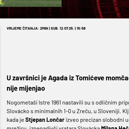
VRIJEME ČITANJA: 2MIN | SUB. 12.07.25. | 15:58
U završnici je Agada iz Tomićeve momčadi
nije mijenjao
Nogometaši Istre 1961 nastavili su s odličnim pri
Slovácko s minimalnih 1-0 u Zreču, u Sloveniji. Kl
kada je
Stjepan Lončar
izveo precizan slobodni ud
mrežicu, iznenadivši vratara Slovácka
Milana Heč