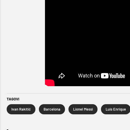
TAGOVI
Ivan Rakitić
Barcelona
Lionel Messi
Luis Enrique