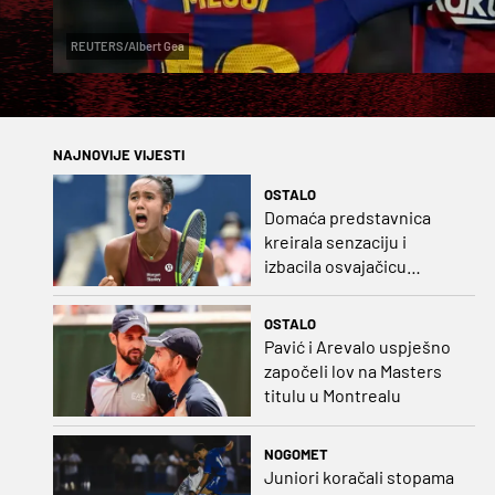
REUTERS/Albert Gea
NAJNOVIJE VIJESTI
OSTALO
Domaća predstavnica
kreirala senzaciju i
izbacila osvajačicu
Roland Garrosa
OSTALO
Pavić i Arevalo uspješno
započeli lov na Masters
titulu u Montrealu
NOGOMET
Juniori koračali stopama