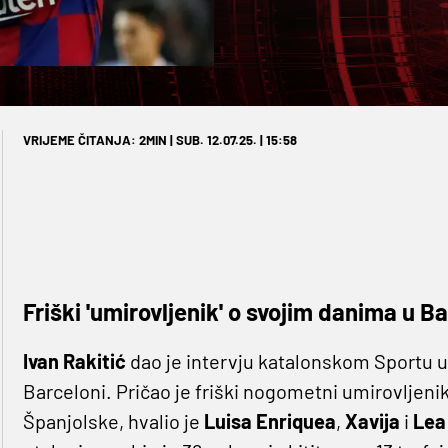
VRIJEME ČITANJA: 2MIN | SUB. 12.07.25. | 15:58
Friški 'umirovljenik' o svojim danima u B
Ivan Rakitić
dao je intervju katalonskom Sportu u
Barceloni. Pričao je friški nogometni umirovljeni
Španjolske, hvalio je
Luisa Enriquea
,
Xavija
i
Lea