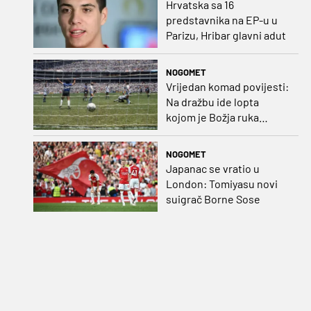
Hrvatska sa 16
predstavnika na EP-u u
Parizu, Hribar glavni adut
NOGOMET
Vrijedan komad povijesti:
Na dražbu ide lopta
kojom je Božja ruka
postigla gol
NOGOMET
Japanac se vratio u
London: Tomiyasu novi
suigrač Borne Sose