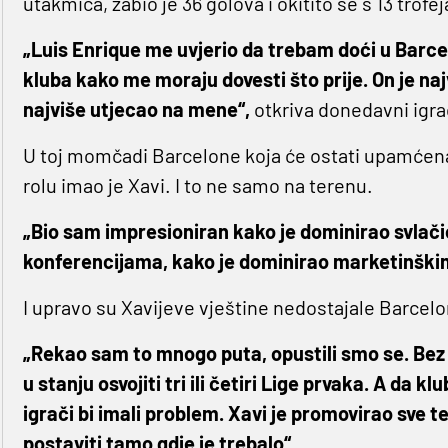
utakmica, zabio je 36 golova i okitito se s 13 trofej
„Luis Enrique me uvjerio da trebam doći u Barcel
kluba kako me moraju dovesti što prije. On je najva
najviše utjecao na mene“,
otkriva donedavni igra
U toj momčadi Barcelone koja će ostati upamćena k
rolu imao je Xavi. I to ne samo na terenu.
„Bio sam impresioniran kako je dominirao svlači
konferencijama, kako je dominirao marketinškim
I upravo su Xavijeve vještine nedostajale Barcelo
„Rekao sam to mnogo puta, opustili smo se. Bez Xa
u stanju osvojiti tri ili četiri Lige prvaka. A da k
igrači bi imali problem. Xavi je promovirao sve te
postaviti tamo gdje je trebalo“.