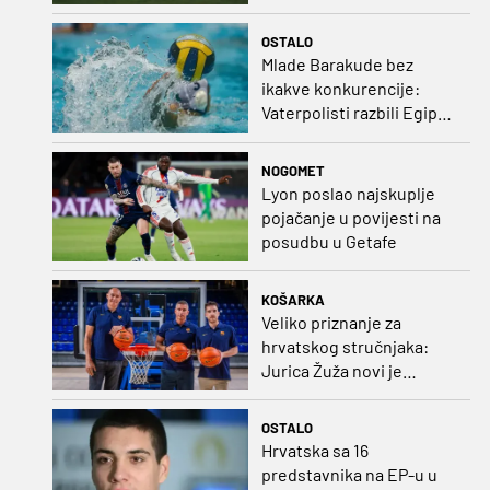
čistu peticu protiv
Bruggea!
OSTALO
Mlade Barakude bez
ikakve konkurencije:
Vaterpolisti razbili Egipat
za polufinale SP-a!
NOGOMET
Lyon poslao najskuplje
pojačanje u povijesti na
posudbu u Getafe
KOŠARKA
Veliko priznanje za
hrvatskog stručnjaka:
Jurica Žuža novi je
pomoćni trener
Barcelone!
OSTALO
Hrvatska sa 16
predstavnika na EP-u u