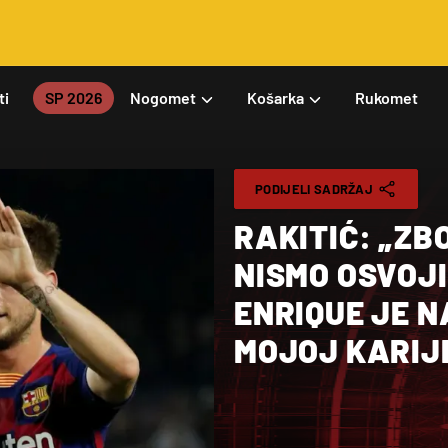
ti
SP 2026
Nogomet
Košarka
Rukomet
PODIJELI SADRŽAJ
RAKITIĆ: „Z
NISMO OSVOJIL
ENRIQUE JE N
MOJOJ KARIJ