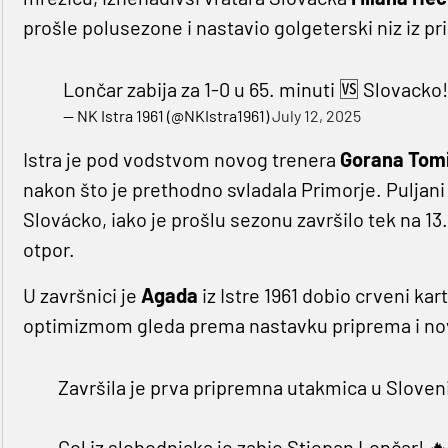
prošle polusezone i nastavio golgeterski niz iz p
Lončar zabija za 1-0 u 65. minuti 🆚 Slovacko
— NK Istra 1961 (@NKIstra1961)
July 12, 2025
Istra je pod vodstvom novog trenera
Gorana Tom
nakon što je prethodno svladala Primorje. Puljani 
Slovácko, iako je prošlu sezonu završilo tek na 1
otpor.
U završnici je
Agada
iz Istre 1961 dobio crveni kart
optimizmom gleda prema nastavku priprema i nov
Završila je prva pripremna utakmica u Sloven
Gol iz slobodnjaka je zabio Stjepan Lončar! 🔥