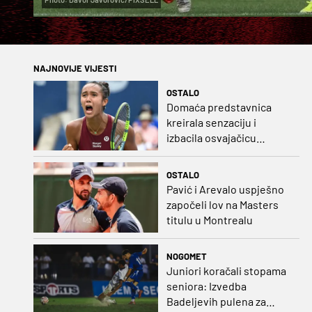
NAJNOVIJE VIJESTI
OSTALO
Domaća predstavnica
kreirala senzaciju i
izbacila osvajačicu
Roland Garrosa
OSTALO
Pavić i Arevalo uspješno
započeli lov na Masters
titulu u Montrealu
NOGOMET
Juniori koračali stopama
seniora: Izvedba
Badeljevih pulena za