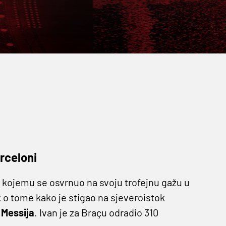
arceloni
 kojemu se osvrnuo na svoju trofejnu gažu u
k o tome kako je stigao na sjeveroistok
 Messija
. Ivan je za Braçu odradio 310