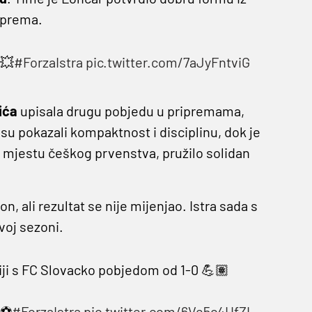
riprema.
!💥
#ForzaIstra
pic.twitter.com/7aJyFntviG
ića
upisala drugu pobjedu u pripremama,
su pokazali kompaktnost i disciplinu, dok je
3. mjestu češkog prvenstva, pružilo solidan
on, ali rezultat se nije mijenjao. Istra sada s
oj sezoni.
iji s FC Slovacko pobjedom od 1-0 💪🏽
⚽️
#ForzaIstra
pic.twitter.com/6Ve5c4HfZL