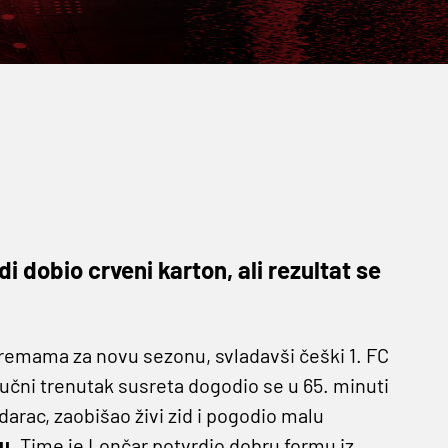
 dobio crveni karton, ali rezultat se
premama za novu sezonu, svladavši češki 1. FC
jučni trenutak susreta dogodio se u 65. minuti
arac, zaobišao živi zid i pogodio malu
u
. Time je Lončar potvrdio dobru formu iz