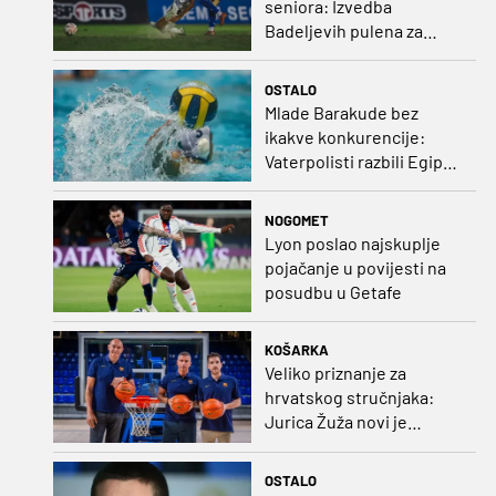
seniora: Izvedba
Badeljevih pulena za
čistu peticu protiv
Bruggea!
OSTALO
Mlade Barakude bez
ikakve konkurencije:
Vaterpolisti razbili Egipat
za polufinale SP-a!
NOGOMET
Lyon poslao najskuplje
pojačanje u povijesti na
posudbu u Getafe
KOŠARKA
Veliko priznanje za
hrvatskog stručnjaka:
Jurica Žuža novi je
pomoćni trener
Barcelone!
OSTALO