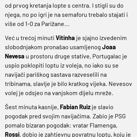
od prvog kretanja lopte s centra. I stigli su do
njega, no po igri je na semaforu trebalo stajati i
više od 1-0 za Parižane...
Već u trećoj minuti
Vitinha
je sjajno izvedenim
slobodnjakom pronašao usamljenog
Joaa
Nevesa
u prostoru druge stative, Portugalac je
uspio poklopiti loptu iz voleja, no iako su se
navijači pariškog sastava razveselili na
tribinama, slavlje je bilo kratkog vijeka. Nevesov
volej je odsjeo na vanjskom dijelu mreže.
Šest minuta kasnije,
Fabian Ruiz
je slavio
pogodak pred svojim navijačima. Zabio je PSG
pomalo bizaran pogodak: vratar Flamenga,
Rossi
, dobio je zahtjevnu povratnu loptu, koju je