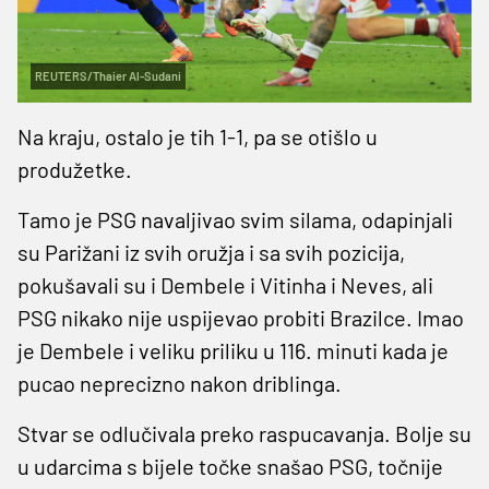
REUTERS/Thaier Al-Sudani
Na kraju, ostalo je tih 1-1, pa se otišlo u
produžetke.
Tamo je PSG navaljivao svim silama, odapinjali
su Parižani iz svih oružja i sa svih pozicija,
pokušavali su i Dembele i Vitinha i Neves, ali
PSG nikako nije uspijevao probiti Brazilce. Imao
je Dembele i veliku priliku u 116. minuti kada je
pucao neprecizno nakon driblinga.
Stvar se odlučivala preko raspucavanja. Bolje su
u udarcima s bijele točke snašao PSG, točnije