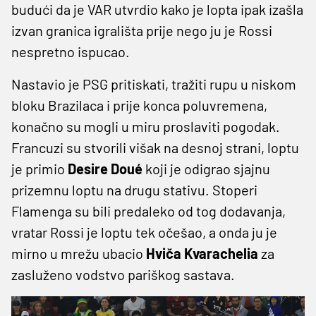
budući da je VAR utvrdio kako je lopta ipak izašla
izvan granica igrališta prije nego ju je Rossi
nespretno ispucao.
Nastavio je PSG pritiskati, tražiti rupu u niskom
bloku Brazilaca i prije konca poluvremena,
konačno su mogli u miru proslaviti pogodak.
Francuzi su stvorili višak na desnoj strani, loptu
je primio
Desire Doué
koji je odigrao sjajnu
prizemnu loptu na drugu stativu. Stoperi
Flamenga su bili predaleko od tog dodavanja,
vratar Rossi je loptu tek očešao, a onda ju je
mirno u mrežu ubacio
Hviča Kvarachelia
za
zasluženo vodstvo pariškog sastava.