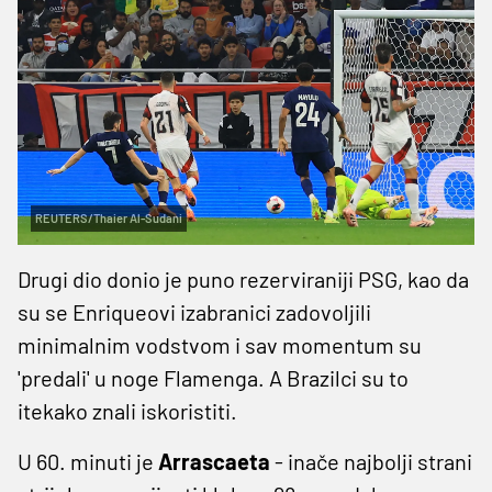
REUTERS/Thaier Al-Sudani
Drugi dio donio je puno rezerviraniji PSG, kao da
su se Enriqueovi izabranici zadovoljili
minimalnim vodstvom i sav momentum su
'predali' u noge Flamenga. A Brazilci su to
itekako znali iskoristiti.
U 60. minuti je
Arrascaeta
- inače najbolji strani