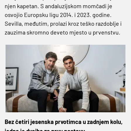
njen kapetan. S andaluzijskom momčadi je
osvojio Europsku ligu 2014. i 2023. godine.
Sevilla, međutim, prolazi kroz teško razdoblje i
zauzima skromno deveto mjesto u prvenstvu.
Bez četiri jesenska prvotimca u zadnjem kolu,
jedna je dvojba za prvu postavu