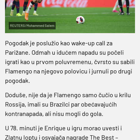
REUTERS/Mohammed Salem
Pogodak je poslužio kao wake-up call za
Parižane. Odmah u idućem napadu su počeli
igrati kao u prvom poluvremenu, čvrsto su sabili
Flamengo na njegovo polovicu i jurnuli po drugi
pogodak.
Doduše, nije da je Flamengo samo čučio u krilu
Rossija, imali su Brazilci par obećavajućih
kontranapada, ali nisu mogli do gola.
U 78. minuti je Enrique u igru morao uvesti i
Zlatnu loptu i osvajača nagrade The Best –