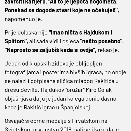
završiti karijeru. "Ali to je ljepota nogometa.
Ponekad se dogode stvari koje ne očekuješ",
napomenuo je.
Prije dolaska nije
"imao ništa s Hajdukom i
Splitom",
ali sada vidi i osjeća
"nešto posebno".
"Naprosto se zaljubiš kada si ovdje",
rekao je.
Jedan od klupskih zidova je oblijepljen
fotografijama i posterima bivših igrača, no ondje
se nalazi i potpisana sličica mladog Rakitića u
dresu Seville. Hajdukov "oružar" Miro Čolak
objašnjava da ju je jedan kolega donio davno
kada je Rakitić igrao u Španjolskoj.
Osvajač srebrne medalje s Hrvatskom na
Svjetskom prvenstvu 2018. šali se i kaže da je