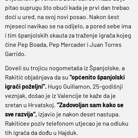
pitao suprugu što obući kada je prvi dan trebao
doći u ured, na svoj novi posao. Nakon šest
mjeseci navikao se na odijelo, a pored sebe ima
i tim španjolskih skauta za traženje igrača kojeg
čine Pep Boada, Pep Mercader i Juan Torres
Garrido.
Doveli su trojicu nogometaša iz Španjolske, a
Rakitić objašnjava da su
"općenito španjolski
igrači poželjni".
Hugo Guillamon, 25-godišnji
veznjak, došao je iz Valencije te kaže da je
sretan u Hrvatskoj.
"Zadovoljan sam kako se
sve razvija",
izjavio je nakon deset nastupa.
Rakitićev poziv telefonom utjecao je na odluku
tih igrača da dođu u Hajduk.