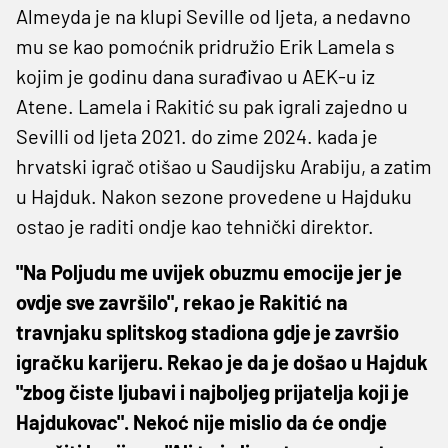
Almeyda je na klupi Seville od ljeta, a nedavno
mu se kao pomoćnik pridružio Erik Lamela s
kojim je godinu dana surađivao u AEK-u iz
Atene. Lamela i Rakitić su pak igrali zajedno u
Sevilli od ljeta 2021. do zime 2024. kada je
hrvatski igrač otišao u Saudijsku Arabiju, a zatim
u Hajduk. Nakon sezone provedene u Hajduku
ostao je raditi ondje kao tehnički direktor.
"Na Poljudu me uvijek obuzmu emocije jer je
ovdje sve završilo", rekao je Rakitić na
travnjaku splitskog stadiona gdje je završio
igračku karijeru. Rekao je da je došao u Hajduk
"zbog čiste ljubavi i najboljeg prijatelja koji je
Hajdukovac". Nekoć nije mislio da će ondje