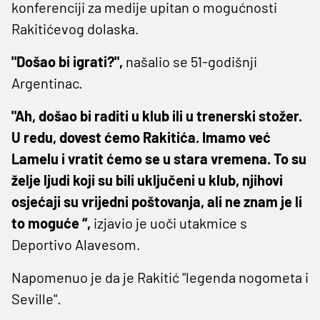
konferenciji za medije upitan o mogućnosti
Rakitićevog dolaska.
"Došao bi igrati?",
našalio se 51-godišnji
Argentinac.
"Ah, došao bi raditi u klub ili u trenerski stožer.
U redu, dovest ćemo Rakitića. Imamo već
Lamelu i vratit ćemo se u stara vremena. To su
želje ljudi koji su bili uključeni u klub, njihovi
osjećaji su vrijedni poštovanja, ali ne znam je li
to moguće “,
izjavio je uoči utakmice s
Deportivo Alavesom.
Napomenuo je da je Rakitić "legenda nogometa i
Seville".