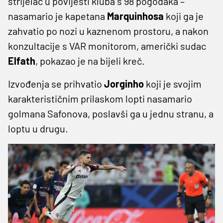
strijelac u povijesti kluba s 98 pogodaka –
nasamario je kapetana
Marquinhosa
koji ga je
zahvatio po nozi u kaznenom prostoru, a nakon
konzultacije s VAR monitorom, američki sudac
Elfath
, pokazao je na bijeli kreč.
Izvođenja se prihvatio
Jorginho
koji je svojim
karakterističnim prilaskom lopti nasamario
golmana Safonova, poslavši ga u jednu stranu, a
loptu u drugu.